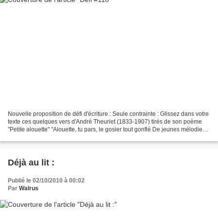
Nouvelle proposition de défi d'écriture : Seule contrainte : Glissez dans votre
texte ces quelques vers d'André Theuriet (1833-1907) tirés de son poème
"Petite alouette" "Alouette, tu pars, le gosier tout gonflé De jeunes mélodies,
Et tu vas saluer le...
Déjà au lit :
Publié le 02/10/2010 à 00:02
Par
Walrus