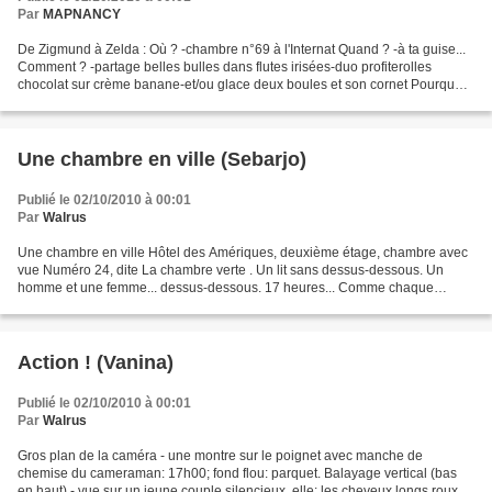
Par
MAPNANCY
De Zigmund à Zelda : Où ? -chambre n°69 à l'Internat Quand ? -à ta guise...
Comment ? -partage belles bulles dans flutes irisées-duo profiterolles
chocolat sur crème banane-et/ou glace deux boules et son cornet Pourquoi
? Pour quoi ? -rencontre au sommet,discussions...
Une chambre en ville (Sebarjo)
Publié le 02/10/2010 à 00:01
Par
Walrus
Une chambre en ville Hôtel des Amériques, deuxième étage, chambre avec
vue Numéro 24, dite La chambre verte . Un lit sans dessus-dessous. Un
homme et une femme... dessus-dessous. 17 heures... Comme chaque
dimanche, Le Beau serge retrouvant Sa S irène...
Action ! (Vanina)
Publié le 02/10/2010 à 00:01
Par
Walrus
Gros plan de la caméra - une montre sur le poignet avec manche de
chemise du cameraman: 17h00; fond flou: parquet. Balayage vertical (bas
en haut) - vue sur un jeune couple silencieux, elle: les cheveux longs roux