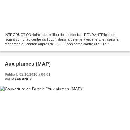
INTRODUCTIONNotre lit au milieu de la chambre. PENDANTElle : son
regard sur lui au centre du lit.Lui : dans la détente avec elle.Elle : dans la
recherche du confort auprès de lui.Lui : son corps contre elle.Elle :
délicieuse sensation.Lui : son admiration...
Aux plumes (MAP)
Publié le 02/10/2010 à 00:01
Par
MAPNANCY