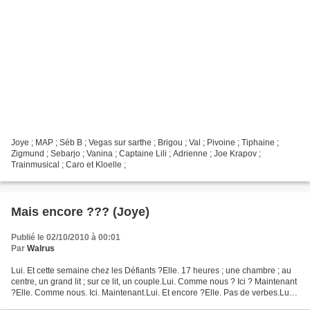
Joye ; MAP ; Séb B ; Vegas sur sarthe ; Brigou ; Val ; Pivoine ; Tiphaine ;
Zigmund ; Sebarjo ; Vanina ; Captaine Lili ; Adrienne ; Joe Krapov ;
Trainmusical ; Caro et Kloelle ;
Mais encore ??? (Joye)
Publié le 02/10/2010 à 00:01
Par
Walrus
Lui. Et cette semaine chez les Défiants ?Elle. 17 heures ; une chambre ; au
centre, un grand lit ; sur ce lit, un couple.Lui. Comme nous ? Ici ? Maintenant
?Elle. Comme nous. Ici. Maintenant.Lui. Et encore ?Elle. Pas de verbes.Lui.
Pas de verbes !Elle....