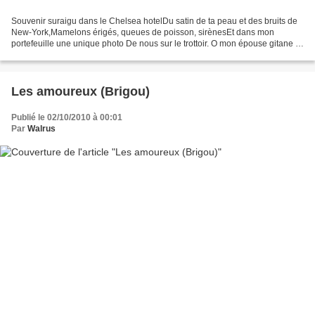
Souvenir suraigu dans le Chelsea hotelDu satin de ta peau et des bruits de
New-York,Mamelons érigés, queues de poisson, sirènesEt dans mon
portefeuille une unique photo De nous sur le trottoir. O mon épouse gitane à
la sauvagerieArdente du brasier des...
Les amoureux (Brigou)
Publié le 02/10/2010 à 00:01
Par
Walrus