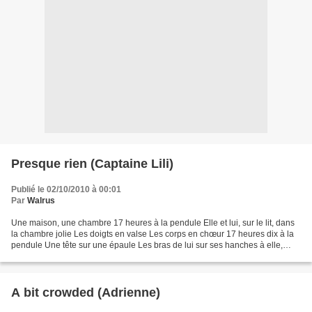
Presque rien (Captaine Lili)
Publié le 02/10/2010 à 00:01
Par
Walrus
Une maison, une chambre 17 heures à la pendule Elle et lui, sur le lit, dans
la chambre jolie Les doigts en valse Les corps en chœur 17 heures dix à la
pendule Une tête sur une épaule Les bras de lui sur ses hanches à elle,
belle 17 heures vingt à la...
A bit crowded (Adrienne)