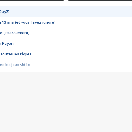
 DayZ
 a 13 ans (et vous l'avez ignoré)
e (littéralement)
im Rayan
 toutes les règles
s les jeux vidéo
us choquant de Rockstar ? - Le scandale BULLY
e plus moche de Steam
du RÊVE tourne au CAUCHEMAR
pendant 8 heures
it… à tort
umiliés par un jeu vidéo