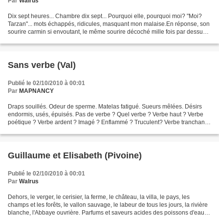
Par
Walrus
Dix sept heures... Chambre dix sept... Pourquoi elle, pourquoi moi? "Moi?
Tarzan"... mots échappés, ridicules, masquant mon malaise.En réponse, son
sourire carmin si envoutant, le même sourire décoché mille fois par dessus
le tumulte de la fête, négligeant...
Sans verbe (Val)
Publié le 02/10/2010 à 00:01
Par
MAPNANCY
Draps souillés. Odeur de sperme. Matelas fatigué. Sueurs mêlées. Désirs
endormis, usés, épuisés. Pas de verbe ? Quel verbe ? Verbe haut ? Verbe
poétique ? Verbe ardent ? Imagé ? Enflammé ? Truculent? Verbe tranchant ?
Non ! Pas de verbes ! Corps vidés....
Guillaume et Elisabeth (Pivoine)
Publié le 02/10/2010 à 00:01
Par
Walrus
Dehors, le verger, le cerisier, la ferme, le château, la villa, le pays, les
champs et les forêts, le vallon sauvage, le labeur de tous les jours, la rivière
blanche, l'Abbaye ouvrière. Parfums et saveurs acides des poissons d'eau