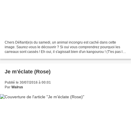
Chers Défiant(e)s du samedi, un animal incongru est caché dans cette
image. Saurez-vous le découvrir ? Si oui vous comprendrez pourquoi les
carreaux sont cassés ! Eh oui, il s'agissait bien d'un kangourou ! (T'es pas le
mauvais cheval, Joe Krapov, mais...
Je m'éclate (Rose)
Publié le 30/07/2016 à 00:01
Par
Walrus