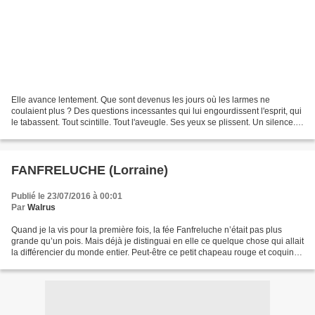
Elle avance lentement. Que sont devenus les jours où les larmes ne
coulaient plus ? Des questions incessantes qui lui engourdissent l'esprit, qui
le tabassent. Tout scintille. Tout l'aveugle. Ses yeux se plissent. Un silence. Il
n'est pas pesant. C'est...
FANFRELUCHE (Lorraine)
Publié le 23/07/2016 à 00:01
Par
Walrus
Quand je la vis pour la première fois, la fée Fanfreluche n’était pas plus
grande qu’un pois. Mais déjà je distinguai en elle ce quelque chose qui allait
la différencier du monde entier. Peut-être ce petit chapeau rouge et coquin
orné d’un pois blanc...