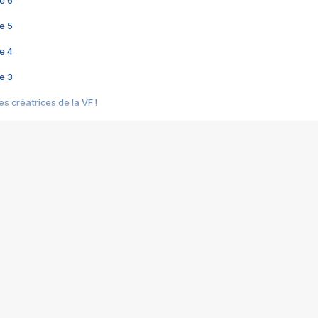
e 6
e 5
e 4
e 3
s créatrices de la VF !
e 2
e 1
e Mektoub My Love arrive enfin ! Rencontre avec Shaïn Boumedine et Sal
i : après Toni en famille
elle réalise le bouleversant Dites lui que je l'aime
ais ! Rencontre autour de Vie privée de Rebecca Zlotowski
 de Marguerite, Grave... Rencontre avec Ella Rumpf
 Les Rêveurs, un film intime sur la santé mentale