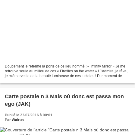
Doucement je referme la porte de ce lieu nommé : « Infinity Mirror » Je me
retrouve seule au milieu de ces « Fireflies on the water » ! J'admire, je rêve,
je m'émerveille de la beauté lumineuse de ces lucioles ! Pur moment de
grâce magie de la rencontre...
Carte postale n 3 Mais où donc est passa mon
ego (JAK)
Publié le 23/07/2016 à 00:01
Par
Walrus