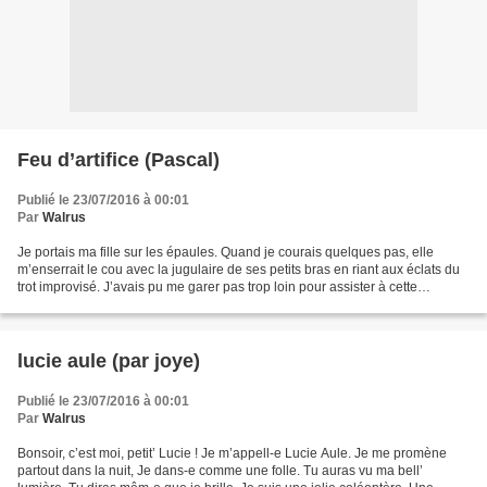
Feu d’artifice (Pascal)
Publié le 23/07/2016 à 00:01
Par
Walrus
Je portais ma fille sur les épaules. Quand je courais quelques pas, elle
m’enserrait le cou avec la jugulaire de ses petits bras en riant aux éclats du
trot improvisé. J’avais pu me garer pas trop loin pour assister à cette
apothéose du 14 juillet et...
lucie aule (par joye)
Publié le 23/07/2016 à 00:01
Par
Walrus
Bonsoir, c’est moi, petit’ Lucie ! Je m’appell-e Lucie Aule. Je me promène
partout dans la nuit, Je dans-e comme une folle. Tu auras vu ma bell’