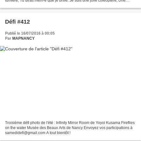
lumière, Tu diras mêm-e que je brille. Je suis une jolie coléoptère, Une
scintillant-e fille ! Je signal’...
Défi #412
Publié le 16/07/2016 à 00:05
Par
MAPNANCY
Troisième défi photo de l'été : Infinity Mirror Room de Yoyoi Kusama Fireflies
on the water Musée des Beaux Arts de Nancy Envoyez vos participations à
samedidefi@gmail.com A tout bientôt !