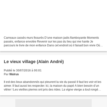
Carreaux cassés murs fissurés D’une maison jadis flamboyante Moments
passés, enfance envolée Revenir sur les pas du lieu qui me hante Je
parcours le livre de mon enfance Dans cet endroit où il faisait bon vivre Où le
temps n’avait pas d’importance Où...
Le vieux village (Alain André)
Publié le 30/07/2016 à 00:01
Par
Walrus
Il est des lieux abandonnés qui pleurent la vie du passé Il faut les voir et les
aimer. Il faut aussi les respecter. Ici, la maison du papé A bien besoin d’un
vitrier ! Les vieilles pierres ont pris des rides. La vigne vierge a tout rongé
Les vitres sont...