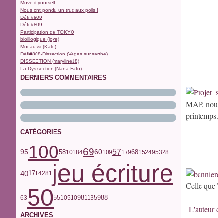
Move it yourself
Nous ont pondu un truc aux poils !
Défi #809
Défi #809
Participation de TOKYO
bioillogique (joye)
Moi aussi (Kate)
Défi#808-Dissection (Vegas sur sarthe)
DISSECTION (maryline18)
La Dys section (Nana Fafo)
DERNIERS COMMENTAIRES
MAP, nous
printemps.
CATÉGORIES
100
69
57
68
95
58
60
101
84
109
179
152
49
53
28
jeu écriture
40
17
142
81
Celle que 
50
59
55
98
63
105
10
113
88
L'auteur d
ARCHIVES