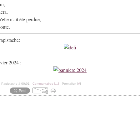
ur,
hera,
elle n'ait été perdue,
doute.
Papistache:
vier 2024 :
_Papistache à 00:01 -
Commentaires [
…
]
- Permalien [
#
]