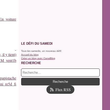
LE DÉFI DU SAMEDI
Tous les samedis, un nouveau défi!
 il y tient)
Accueil du blog
Créer un blog avec CanalBlog
RECHERCHE
papistache
Flux RSS