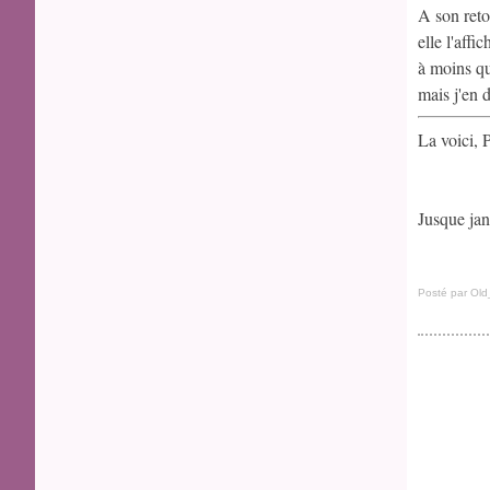
A son reto
elle l'affic
à moins qu'
mais j'en 
La voici, 
Jusque jan
Posté par Old