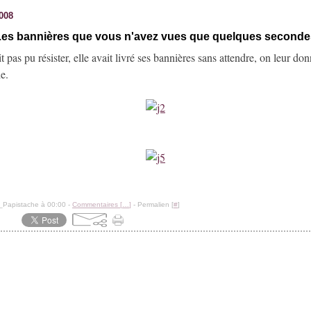
2008
Les bannières que vous n'avez vues que quelques seconde
t pas pu résister, elle avait livré ses bannières sans attendre, on leur don
e.
_Papistache à 00:00 -
Commentaires [
…
]
- Permalien [
#
]