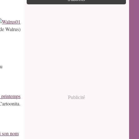
 de Walrus)
au
Publicité
Cartoonita.
si son nom