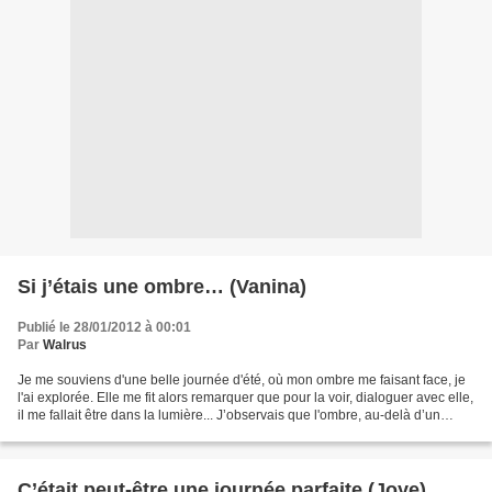
Si j’étais une ombre… (Vanina)
Publié le 28/01/2012 à 00:01
Par
Walrus
Je me souviens d'une belle journée d'été, où mon ombre me faisant face, je
l'ai explorée. Elle me fit alors remarquer que pour la voir, dialoguer avec elle,
il me fallait être dans la lumière... J’observais que l'ombre, au-delà d’un
manque d’intensité...
C’était peut-être une journée parfaite (Joye)