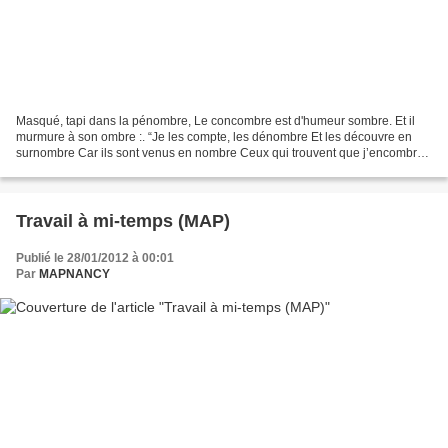
Masqué, tapi dans la pénombre, Le concombre est d'humeur sombre. Et il
murmure à son ombre :. “Je les compte, les dénombre Et les découvre en
surnombre Car ils sont venus en nombre Ceux qui trouvent que j’encombre
Et voudraient sous des décombres Me renvoyer...
Travail à mi-temps (MAP)
Publié le 28/01/2012 à 00:01
Par
MAPNANCY