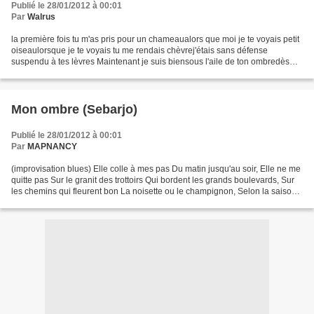
Publié le 28/01/2012 à 00:01
Par
Walrus
la première fois tu m'as pris pour un chameaualors que moi je te voyais petit
oiseaulorsque je te voyais tu me rendais chèvrej'étais sans défense
suspendu à tes lèvres Maintenant je suis biensous l'aile de ton ombredès
que j'en suis loinles maux reviennent...
Mon ombre (Sebarjo)
Publié le 28/01/2012 à 00:01
Par
MAPNANCY
(improvisation blues) Elle colle à mes pas Du matin jusqu'au soir, Elle ne me
quitte pas Sur le granit des trottoirs Qui bordent les grands boulevards, Sur
les chemins qui fleurent bon La noisette ou le champignon, Selon la saison.
Ma jolie tache sombre...