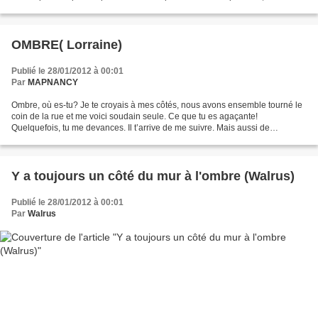
ombre à mon tableau, Je te chasse...
OMBRE( Lorraine)
Publié le 28/01/2012 à 00:01
Par
MAPNANCY
Ombre, où es-tu? Je te croyais à mes côtés, nous avons ensemble tourné le
coin de la rue et me voici soudain seule. Ce que tu es agaçante!
Quelquefois, tu me devances. Il t’arrive de me suivre. Mais aussi de
disparaître. Tes jeux de cache-cache seraient...
Y a toujours un côté du mur à l'ombre (Walrus)
Publié le 28/01/2012 à 00:01
Par
Walrus