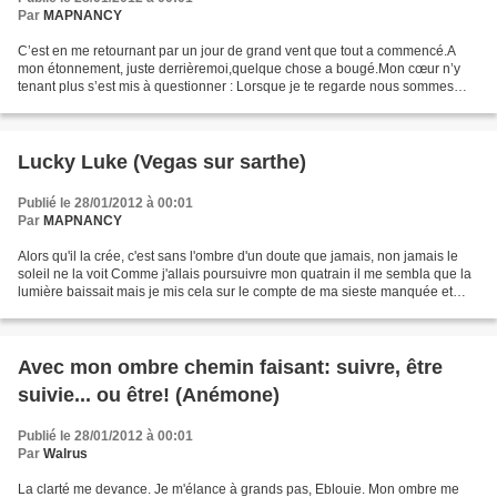
Par
MAPNANCY
C’est en me retournant par un jour de grand vent que tout a commencé.A
mon étonnement, juste derrièremoi,quelque chose a bougé.Mon cœur n’y
tenant plus s’est mis à questionner : Lorsque je te regarde nous sommes
deux, pourtant je sais que je suis seule,Qui...
Lucky Luke (Vegas sur sarthe)
Publié le 28/01/2012 à 00:01
Par
MAPNANCY
Alors qu'il la crée, c'est sans l'ombre d'un doute que jamais, non jamais le
soleil ne la voit Comme j'allais poursuivre mon quatrain il me sembla que la
lumière baissait mais je mis cela sur le compte de ma sieste manquée et
surtout d'un repas trop arrosé...
Avec mon ombre chemin faisant: suivre, être
suivie... ou être! (Anémone)
Publié le 28/01/2012 à 00:01
Par
Walrus
La clarté me devance. Je m'élance à grands pas, Eblouie. Mon ombre me