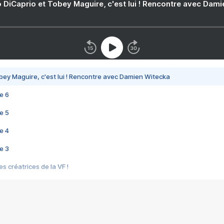
 DiCaprio et Tobey Maguire, c'est lui ! Rencontre avec Dam
bey Maguire, c'est lui ! Rencontre avec Damien Witecka
e 6
e 5
e 4
e 3
s créatrices de la VF !
e 2
e 1
e Mektoub My Love arrive enfin ! Rencontre avec Shaïn Boumedine et Sal