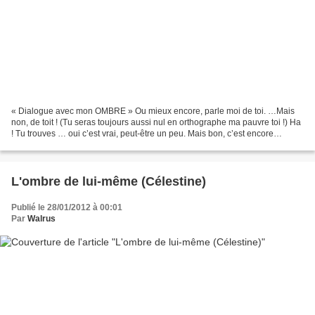
« Dialogue avec mon OMBRE » Ou mieux encore, parle moi de toi. …Mais
non, de toit ! (Tu seras toujours aussi nul en orthographe ma pauvre toi !) Ha
! Tu trouves … oui c’est vrai, peut-être un peu. Mais bon, c’est encore
acceptable, non ? … mais je blague,,,...
L'ombre de lui-même (Célestine)
Publié le 28/01/2012 à 00:01
Par
Walrus