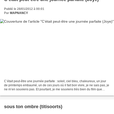
Publié le 28/01/2012 à 00:01
Par
MAPNANCY
C’était peut-être une journée parfaite : soleil, ciel bleu, chaleureux, un jour
de printemps embaumé, un de ces jours où il fait bon vivre, je ne sais pas, je
ne m’en souviens pas. Et pourtant, je me souviens très bien du film que
monsieur Kunzman allait...
sous ton ombre‏ (titisoorts)