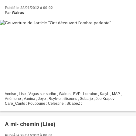
Publié le 28/01/2012 à 00:02
Par
Walrus
Venise ; Lise ; Vegas sur sarthe ; Walrus ; EVP ; Lorraine ; KatyL ; MAP ;
Anémone ; Vanina ; Joye ; Rsylvie ; titisoorts ; Sebarjo ; Joe Krapov ;
Caro_Carito ; Poupoune ; Célestine ; SklabeZ ;
A mi- chemin (Lise)
Publié le 28/01/2012 à 00:01