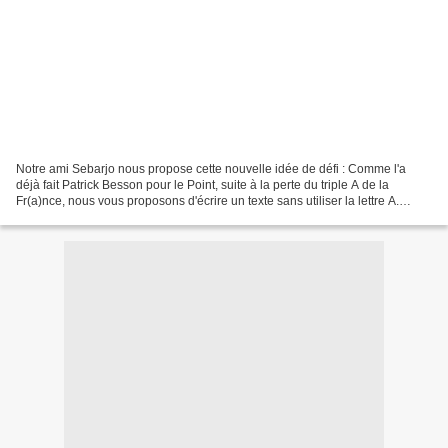
Notre ami Sebarjo nous propose cette nouvelle idée de défi : Comme l'a
déjà fait Patrick Besson pour le Point, suite à la perte du triple A de la
Fr(a)nce, nous vous proposons d'écrire un texte sans utiliser la lettre A.
J'ajoute le thème : Ma ville !...