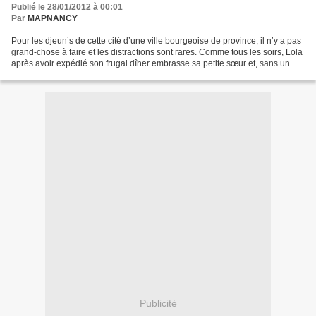
Publié le 28/01/2012 à 00:01
Par
MAPNANCY
Pour les djeun’s de cette cité d’une ville bourgeoise de province, il n’y a pas
grand-chose à faire et les distractions sont rares. Comme tous les soirs, Lola
après avoir expédié son frugal dîner embrasse sa petite sœur et, sans un
mot pour ses parents...
Publicité