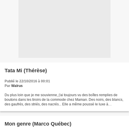
Tata Mi (Thérèse)
Publié le 22/10/2016 à 00:01
Par
Walrus
Du plus loin que je me souvienne, j'ai toujours vu des boîtes remplies de
boutons dans les tiroirs de la commode chez Maman. Des noirs, des blancs,
des gaufrés, des striés, des nacrés... Elle a même poussé le luxe à
assembler certains d'entre eux par...
Mon genre (Marco Québec)