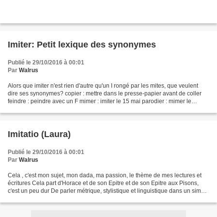
Imiter: Petit lexique des synonymes
Publié le 29/10/2016 à 00:01
Par
Walrus
Alors que imiter n'est rien d'autre qu'un I rongé par les mites, que veulent
dire ses synonymes? copier : mettre dans le presse-papier avant de coller
feindre : peindre avec un F mimer : imiter le 15 mai parodier : mimer le
contraire de rodier pasticher...
Imitatio (Laura)
Publié le 29/10/2016 à 00:01
Par
Walrus
Cela , c'est mon sujet, mon dada, ma passion, le thème de mes lectures et
écritures Cela part d'Horace et de son Epitre et de son Epitre aux Pisons,
c'est un peu dur De parler métrique, stylistique et linguistique dans un simple
poème de mirliton Mais...