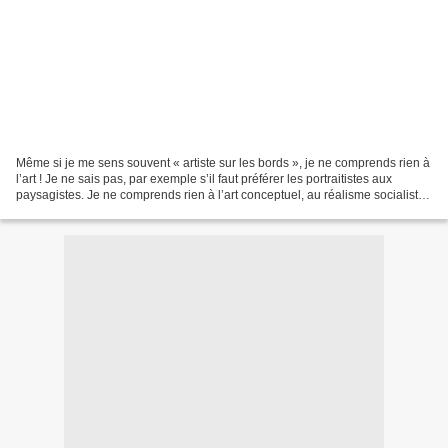
Même si je me sens souvent « artiste sur les bords », je ne comprends rien à
l’art ! Je ne sais pas, par exemple s’il faut préférer les portraitistes aux
paysagistes. Je ne comprends rien à l’art conceptuel, au réalisme socialiste,
à la FIAC et à la manie...