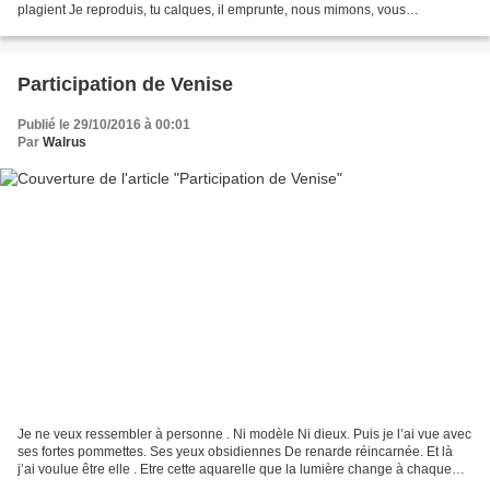
plagient Je reproduis, tu calques, il emprunte, nous mimons, vous
décalquez, ils piratent Je pistache,...
Participation de Venise
Publié le 29/10/2016 à 00:01
Par
Walrus
Je ne veux ressembler à personne . Ni modèle Ni dieux. Puis je l’ai vue avec
ses fortes pommettes. Ses yeux obsidiennes De renarde réincarnée. Et là
j’ai voulue être elle . Etre cette aquarelle que la lumière change à chaque
instant . Alors après m’être...