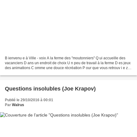
B ienvenu e à Ville - voix A la ferme des "moutonniers" Q ui accueille des
vacanciers D ans un endroit de choix U n peu de travail à la ferme D es jeux
des animations C omme une douce récréation P our que vous retrouv i e z la
forme E t si tu as entre...
Questions insolubles (Joe Krapov)
Publié le 29/10/2016 à 00:01
Par
Walrus