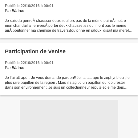
Publié le 22/10/2016 à 00:01
Par
Walrus
Je suis du genreÀ chausser deux souliers pas de la même paireÀ mettre
mon chandail à l’enversÀ porter deux chaussettes qui n’ont pas le même
airÀ boutonner ma chemise de traversBoutonné en jaloux, disait ma mèreIl
n’y a pas de douteC’est la déroute Je...
Participation de Venise
Publié le 22/10/2016 à 00:01
Par
Walrus
Je l’ai attrapé :: Je vous demande pardon!! Je l’ai attrapé le zéphyr bleu , le
plus rare papillon de la région . Mais il s’agit d’un papillon qui doit rester
dans son environnement. Je suis un collectionneur réputé et je me dois
d’être à la hauteur de...