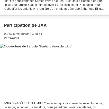
Hier Un goût d'enfance Sur tes lèvres bleuies Tu sautais à cloche-pied Sur
l'hiver Aujourd'hui Calé contre le givre Tu imites le chant Du coucou Pour
réchauffer les enfants À la lumière d'un printemps Dérobé à l'horloge Et tu
les regardes Qui sautent...
Participation de JAK
Publié le 29/10/2016 à 00:01
Par
Walrus
IMITATION OÙ EST TA LIMITE ? Imitation, que de choses faites en ton nom,
Je singe, tu copies, il caricature, nous paradions, vous contrefaites, ils