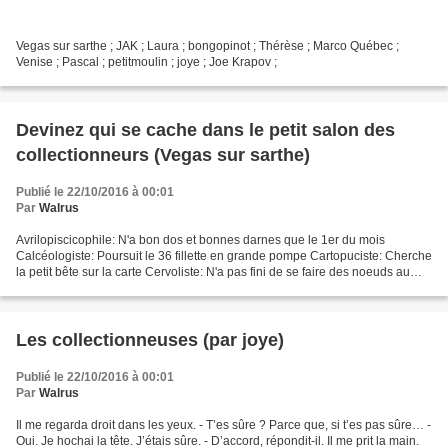
Vegas sur sarthe ; JAK ; Laura ; bongopinot ; Thérèse ; Marco Québec ;
Venise ; Pascal ; petitmoulin ; joye ; Joe Krapov ;
Devinez qui se cache dans le petit salon des
collectionneurs (Vegas sur sarthe)
Publié le 22/10/2016 à 00:01
Par
Walrus
Avrilopiscicophile: N'a bon dos et bonnes darnes que le 1er du mois
Calcéologiste: Poursuit le 36 fillette en grande pompe Cartopuciste: Cherche
la petit bête sur la carte Cervoliste: N'a pas fini de se faire des noeuds au
cerf-vo... Clavalogiste: Fait...
Les collectionneuses (par joye)
Publié le 22/10/2016 à 00:01
Par
Walrus
Il me regarda droit dans les yeux. - T’es sûre ? Parce que, si t’es pas sûre… -
Oui. Je hochai la tête. J’étais sûre. - D’accord, répondit-il. Il me prit la main.