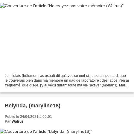
Je m'étais (bêtement, as usual) dit qu'avec ce mot-ci, je serais peinard, que
je trouverais bien dans ma mémoire un gag de laboratoire : des labos, j'en ai
fréquenté, que dis-je, j'y ai vécu durant toute ma vie "active" (mouarf !). Mais
j'aurais dû savoir,...
Belynda, (maryline18)
Publié le 24/04/2021 à 00:01
Par
Walrus