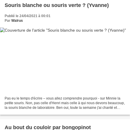
Souris blanche ou souris verte ? (Yvanne)
Publié le 24/04/2021 à 00:01
Par
Walrus
Pas eu le temps d'écrire – vous allez comprendre pourquoi - sur Minnie la
petite souris. Non, pas celle d'Henri mais celle à qui nous devons beaucoup,
la souris blanche de laboratoire. Ben oui, toute la semaine j'ai chanté et
mimé - avec bonheur - « La...
Au bout du couloir par bongopinot