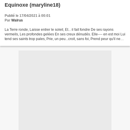
Equinoxe (maryline18)
Publié le 17/04/2021 à 00:01
Par
Walrus
La Terre ronde, Laisse entrer le soleil, Et... il fait fondre De ses rayons
vermeils, Les profondes gelées En ses creux dénudés. Elle---- en est moi Lui
tend ses saints trop pales, Prie, un peu...croit, sans foi, Prend peur qu'il ne
détale, Si bel est...