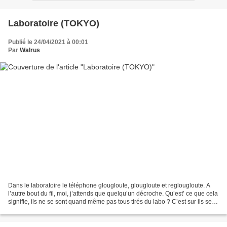
Laboratoire (TOKYO)
Publié le 24/04/2021 à 00:01
Par
Walrus
Dans le laboratoire le téléphone glougloute, glougloute et reglougloute. A
l’autre bout du fil, moi, j’attends que quelqu’un décroche. Qu’est’ ce que cela
signifie, ils ne se sont quand même pas tous tirés du labo ? C’est sur ils se
sont taillés de là...