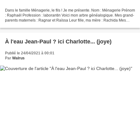
Dans le famille Ménagerie, le fils ! Je me présente. Nom : Ménagerie Prénom
: Raphaël Profession : laborantin Voici mon arbre généalogique. Mes grand-
parents maternels : Ragnar et Raïssa Leur fille, ma mère : Rachida Mes
grand-parents paternels : Radomir...
À l'eau Jean-Paul ? ici Charlotte... (joye)
Publié le 24/04/2021 à 00:01
Par
Walrus