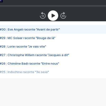
#30 : Eve Angeli raconte "Avant de partir"
#29 : MC Solaar raconte "Bouge de là"
28 : Lorie raconte "Je vais vite"
#27 : Christophe Willem raconte "Jacques a dit"
#26 : Chimène Badi raconte "Entre nous"
#25 : Indochine raconte "3e sexe"
#24 : Zaho raconte "C'est chelou"
#23 : Patrick Bruel raconte "Au café des délices"
#22 : Kyo raconte "Le chemin"