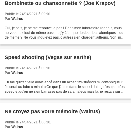
Bombinette ou chansonnette ? (Joe Krapov)
Publié le 24/04/2021 à 00:01
Par
Walrus
Oui, je sais, je ne me renouvelle pas ! Dans mon laboratoire rennais, vous
ne voudriez tout de même pas que j'y fabrique des bombes atomiques , tout
de même ? Ne vous inquiétez pas, d'autres s'en chargent ailleurs. Non, moi,
je préfère pousser la chansonnette...
Speed shooting (Vegas sur sarthe)
Publié le 24/04/2021 à 00:01
Par
Walrus
En me quittant elle avait lancé dans un accent mi-suédois mi-britannique «
Je serai au labo à minuit »Ce que j'aime dans le speed dating c'est que c'est
speed et qu'on ne s'embarrasse pas de salamalecs mais là, je restais sur ma
faim … comment s'appelait-elle...
Ne croyez pas votre mémoire (Walrus)
Publié le 24/04/2021 à 00:01
Par
Walrus