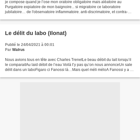
je compose quand je l’ose mon oratoire obligatoire mais aléatoire au
Purgatoire expiatoire de mon baignoire... si migratoire ce laboratoire
jubilatoire… de l'observatoire inflammatoire. anti-discrimatoire, et contra-
interro- ga- toire... comme un coup...
Le délit du labo (Ilonat)
Publié le 24/04/2021 à 00:01
Par
Walrus
Nous avions tous en tête avec Charles TrenetLe beau débit du lait lorsqu’il
le comparaitAu laid débit de l’eau Voilà t’y pas qu’on nous annonceUn sale
délit dans un laboFigaro ci Fanossi là…Mais quel méli méloA Fanossi y a du
dégât Ils nous avaient promis...