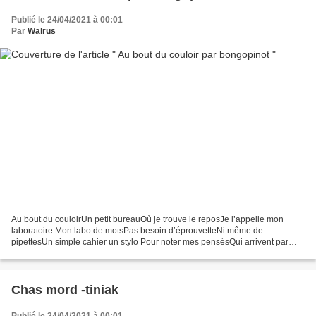
Publié le 24/04/2021 à 00:01
Par
Walrus
Au bout du couloirUn petit bureauOù je trouve le reposJe l’appelle mon
laboratoire Mon labo de motsPas besoin d’éprouvetteNi même de
pipettesUn simple cahier un stylo Pour noter mes pensésQui arrivent par
cascadeMes lettres en escaladeRetombent sur le...
Chas mord -tiniak