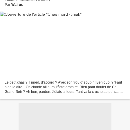
Publié le 24/04/2021 à 00:01
Par
Walrus
Le petit chas ? Il mord, d'accord ? Avec son trou d' soupir ! Ben quoi ? 'Faut
bien le dire... On chante ailleurs, l'âme oratoire. Rien pour douter de Ce
Grand-Soir ? Ah bon, pardon. J'étais ailleurs. Tant va la cruche au puits... On
cherche. On tergiverse,...