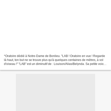
*Oratoire dédié à Notre-Dame de Bonlieu. "LAB ! Oratoire en vue ! Regarde
là haut, ton but ne se trouve plus qu'à quelques centaines de mètres, à vol
d'oiseau !" "LAB" est un diminutif de : Louison/Alias/Belynda. Sa petite voix
intérieure, Louison l'entend...