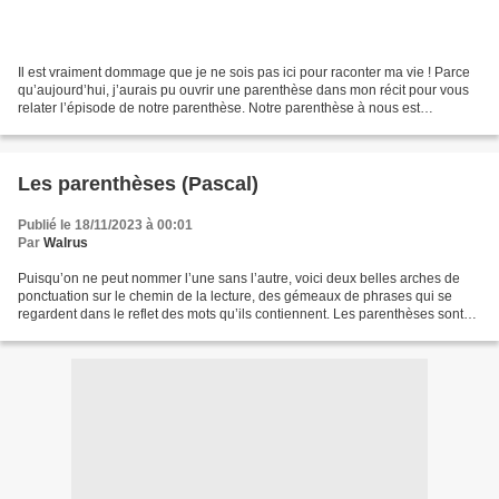
Il est vraiment dommage que je ne sois pas ici pour raconter ma vie ! Parce
qu’aujourd’hui, j’aurais pu ouvrir une parenthèse dans mon récit pour vous
relater l’épisode de notre parenthèse. Notre parenthèse à nous est
constituée des années que nous avons...
Les parenthèses (Pascal)
Publié le 18/11/2023 à 00:01
Par
Walrus
Puisqu’on ne peut nommer l’une sans l’autre, voici deux belles arches de
ponctuation sur le chemin de la lecture, des gémeaux de phrases qui se
regardent dans le reflet des mots qu’ils contiennent. Les parenthèses sont
les deux mains en porte-voix de...