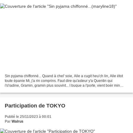
Sin pyjama chiffonné... Quand à chel' soie, Alle a cugit heu'ch lin, Alle étot
toute épanie Mi, j'a rin comprins. Faut dire qu'asteur y'a Quentin qui
i's'radine, Gramin, gramin plus souvint... I buque a l'porte, vient boèr min
pinard, Tout cha in parlotant...
Participation de TOKYO
Publié le 25/11/2023 à 00:01
Par
Walrus