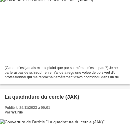
(Car on n'est jamais mieux plaint que par soi-même, n'est-il pas ?) Je ne
parlerai pas de schizophrénie : j'ai déjà reçu une volée de bois vert d'un
professionnel qui me reprochait amèrement d'avoir confondu dans un de
mes billets schizophrénie et dédoublement...
La quadrature du cercle (JAK)
Publié le 25/11/2023 à 00:01
Par
Walrus