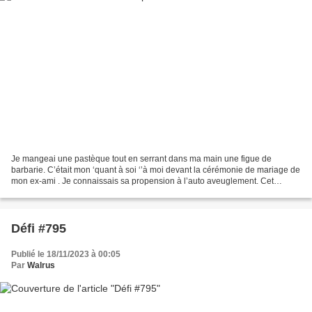
Je mangeai une pastèque tout en serrant dans ma main une figue de
barbarie. C’était mon ‘quant à soi ‘’à moi devant la cérémonie de mariage de
mon ex-ami . Je connaissais sa propension à l’auto aveuglement. Cet
évènement était pourtant la seule chose...
Défi #795
Publié le 18/11/2023 à 00:05
Par
Walrus