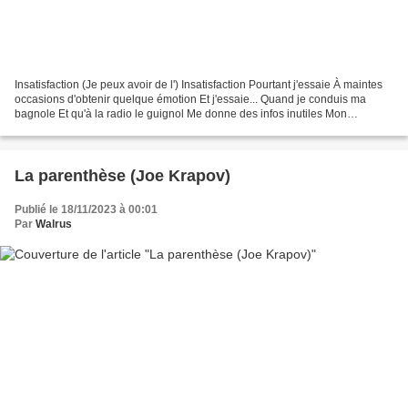
Insatisfaction (Je peux avoir de l') Insatisfaction Pourtant j'essaie À maintes
occasions d'obtenir quelque émotion Et j'essaie... Quand je conduis ma
bagnole Et qu'à la radio le guignol Me donne des infos inutiles Mon
imagination n'en sera pas plus fertile...
La parenthèse (Joe Krapov)
Publié le 18/11/2023 à 00:01
Par
Walrus