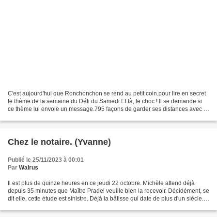
C'est aujourd'hui que Ronchonchon se rend au petit coin.pour lire en secret
le thème de la semaine du Défi du Samedi Et là, le choc ! Il se demande si
ce thème lui envoie un message.795 façons de garder ses distances avec le
défi du samedi ?Serait-ce...
Chez le notaire. (Yvanne)
Publié le 25/11/2023 à 00:01
Par
Walrus
Il est plus de quinze heures en ce jeudi 22 octobre. Michèle attend déjà
depuis 35 minutes que Maître Pradel veuille bien la recevoir. Décidément, se
dit elle, cette étude est sinistre. Déjà la bâtisse qui date de plus d'un siècle.
Certes imposante mais...