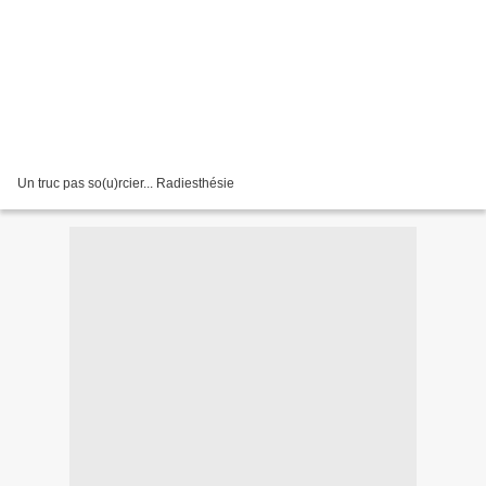
Un truc pas so(u)rcier... Radiesthésie