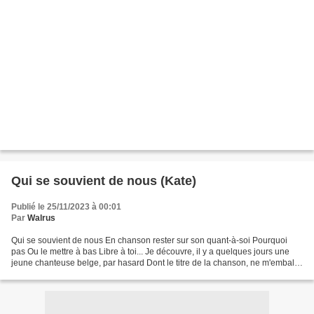
Qui se souvient de nous (Kate)
Publié le 25/11/2023 à 00:01
Par
Walrus
Qui se souvient de nous En chanson rester sur son quant-à-soi Pourquoi
pas Ou le mettre à bas Libre à toi... Je découvre, il y a quelques jours une
jeune chanteuse belge, par hasard Dont le titre de la chanson, ne m'emballe
pas C'est bizarre Je ne l'écoute...