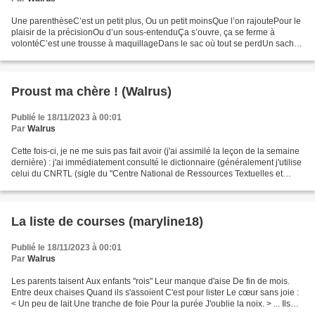
Une parenthèseC’est un petit plus, Ou un petit moinsQue l’on rajoutePour le
plaisir de la précisionOu d’un sous-entenduÇa s’ouvre, ça se ferme à
volontéC’est une trousse à maquillageDans le sac où tout se perdUn sachet
de boules de gommesA côté du frein...
Proust ma chère ! (Walrus)
Publié le 18/11/2023 à 00:01
Par
Walrus
Cette fois-ci, je ne me suis pas fait avoir (j'ai assimilé la leçon de la semaine
dernière) : j'ai immédiatement consulté le dictionnaire (généralement j'utilise
celui du CNRTL (sigle du "Centre National de Ressources Textuelles et
Lexicales" (ne cofondez...
La liste de courses (maryline18)
Publié le 18/11/2023 à 00:01
Par
Walrus
Les parents taisent Aux enfants "rois" Leur manque d'aise De fin de mois.
Entre deux chaises Quand ils s'assoient C'est pour lister Le cœur sans joie :
< Un peu de lait Une tranche de foie Pour la purée J'oublie la noix. > ... Ils