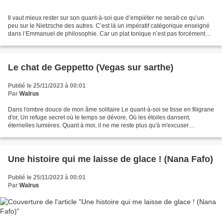
Il vaut mieux rester sur son quant-à-soi que d’empiéter ne serait-ce qu’un
peu sur le Nietzsche des autres. C’est là un impératif catégorique enseigné
dans l’Emmanuel de philosophie. Car un plat tonique n’est pas forcément
toujours aphrodisiaque. Les...
Le chat de Geppetto (Vegas sur sarthe)
Publié le 25/11/2023 à 00:01
Par
Walrus
Dans l'ombre douce de mon âme solitaire Le quant-à-soi se tisse en filigrane
d'or, Un refuge secret où le temps se dévore, Où les étoiles dansent,
éternelles lumières. Quant à moi, il ne me reste plus qu'à m'excuser
platement – étant sec sur le sujet...
Une histoire qui me laisse de glace ! (Nana Fafo)
Publié le 25/11/2023 à 00:01
Par
Walrus