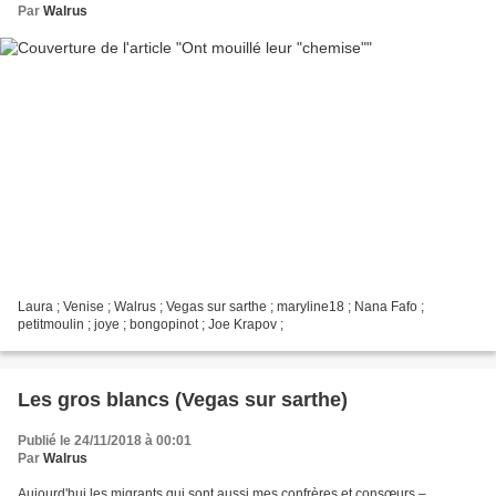
Par
Walrus
Laura ; Venise ; Walrus ; Vegas sur sarthe ; maryline18 ; Nana Fafo ;
petitmoulin ; joye ; bongopinot ; Joe Krapov ;
Les gros blancs (Vegas sur sarthe)
Publié le 24/11/2018 à 00:01
Par
Walrus
Aujourd'hui les migrants qui sont aussi mes confrères et consœurs –