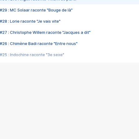
#29 : MC Solaar raconte "Bouge de là"
28 : Lorie raconte "Je vais vite"
#27 : Christophe Willem raconte "Jacques a dit"
#26 : Chimène Badi raconte "Entre nous"
#25 : Indochine raconte "3e sexe"
#24 : Zaho raconte "C'est chelou"
#23 : Patrick Bruel raconte "Au café des délices"
#22 : Kyo raconte "Le chemin"
#21 : Nolwenn Leroy raconte "Cassé"
#20 : Patrick Hernandez raconte "Born to be alive"
#19 : Lorie raconte "Près de moi"
#18 : Michael Jones raconte "A nos actes manqués" (avec Jean-Jacque