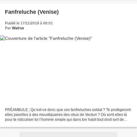
Fanfreluche (Venise)
Publié le 17/11/2018 à 00:01
Par
Walrus
PRÉAMBULE ; Qu’est-ce donc que ces fanfreluches soldat ? Te protègeront-
elles pareilles à des moustiquaires des obus de Verdun ? Où sont-elles là
pour te ridiculiser toi l’homme simple qui dans ton habit tout droit sort de
Saint-Cyr. A quoi pourront donc...