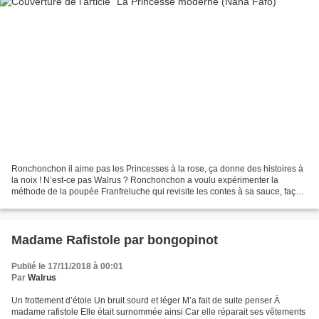
Ronchonchon il aime pas les Princesses à la rose, ça donne des histoires à
la noix ! N’est-ce pas Walrus ? Ronchonchon a voulu expérimenter la
méthode de la poupée Franfreluche qui revisite les contes à sa sauce, façon
Nana Fafo-uine pour notre histoire...
Madame Rafistole par bongopinot
Publié le 17/11/2018 à 00:01
Par
Walrus
Un frottement d’étole Un bruit sourd et léger M’a fait de suite penser À
madame rafistole Elle était surnommée ainsi Car elle réparait ses vêtements