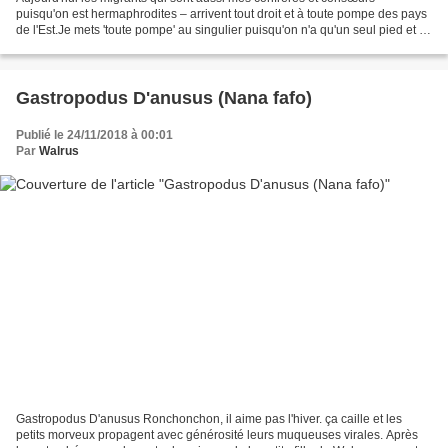
puisqu'on est hermaphrodites – arrivent tout droit et à toute pompe des pays
de l'Est.Je mets 'toute pompe' au singulier puisqu'on n'a qu'un seul pied et si
pour nous c'est singulier...
Gastropodus D'anusus (Nana fafo)
Publié le 24/11/2018 à 00:01
Par
Walrus
Gastropodus D'anusus Ronchonchon, il aime pas l'hiver. ça caille et les
petits morveux propagent avec générosité leurs muqueuses virales. Après