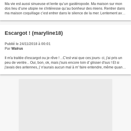
Ma vie est aussi sinueuse et lente qu’un gastéropode. Ma maison sur mon
dos lieu d’une utopie ne s'intéresse qu’au bonheur des miens. Rentrer dans
ma maison coquillage c’est entrer dans le silence de la mer. Lentement avec
soin pour que cela dure encore....
Escargot ! (maryline18)
Publié le 24/11/2018 à 00:01
Par
Walrus
Il m'a traitée d'escargot ou je rêve ! ...C'est vrai que ces jours- ci, j'ai pris un
peu de ventre... Oui, bon, ok, mais j'suis encore loin d' glisser d'sus ! Et si
j'avais des antennes, j' n'aurais aucun mal à m' faire entendre, même quand
il fait le...