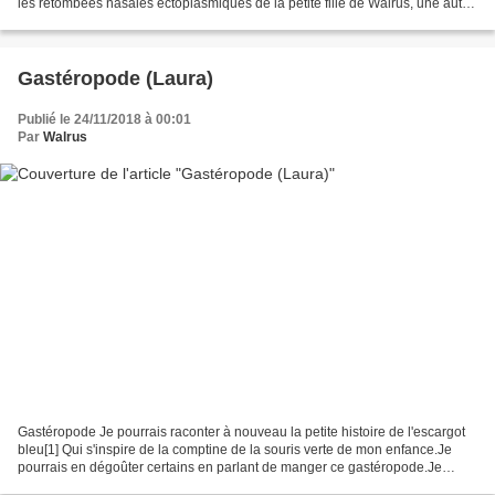
les retombées nasales ectoplasmiques de la petite fille de Walrus, une autre
maladie hivernale fait son apparition...
Gastéropode (Laura)
Publié le 24/11/2018 à 00:01
Par
Walrus
Gastéropode Je pourrais raconter à nouveau la petite histoire de l'escargot
bleu[1] Qui s'inspire de la comptine de la souris verte de mon enfance.Je
pourrais en dégoûter certains en parlant de manger ce gastéropode.Je
pourrais me dégoûter moi-même en...