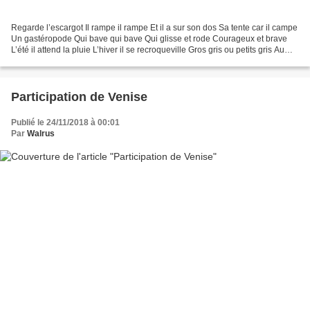
Regarde l’escargot Il rampe il rampe Et il a sur son dos Sa tente car il campe
Un gastéropode Qui bave qui bave Qui glisse et rode Courageux et brave
L’été il attend la pluie L’hiver il se recroqueville Gros gris ou petits gris Au
fond de sa coquille...
Participation de Venise
Publié le 24/11/2018 à 00:01
Par
Walrus