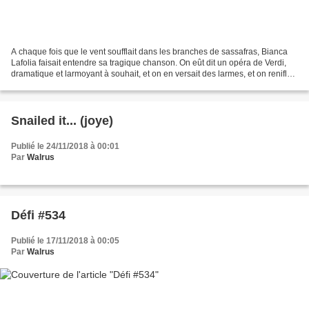
A chaque fois que le vent soufflait dans les branches de sassafras, Bianca
Lafolia faisait entendre sa tragique chanson. On eût dit un opéra de Verdi,
dramatique et larmoyant à souhait, et on en versait des larmes, et on reniflait
et on se tamponnait...
Snailed it... (joye)
Publié le 24/11/2018 à 00:01
Par
Walrus
Défi #534
Publié le 17/11/2018 à 00:05
Par
Walrus