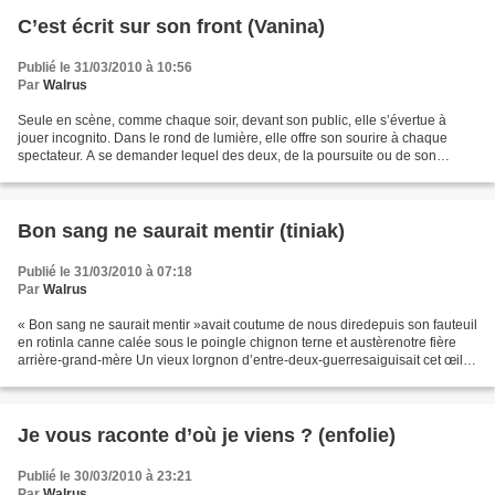
C’est écrit sur son front (Vanina)
Publié le 31/03/2010 à 10:56
Par
Walrus
Seule en scène, comme chaque soir, devant son public, elle s’évertue à
jouer incognito. Dans le rond de lumière, elle offre son sourire à chaque
spectateur. A se demander lequel des deux, de la poursuite ou de son
sourire est le plus lumineux. Jouant...
Bon sang ne saurait mentir (tiniak)
Publié le 31/03/2010 à 07:18
Par
Walrus
« Bon sang ne saurait mentir »avait coutume de nous diredepuis son fauteuil
en rotinla canne calée sous le poingle chignon terne et austèrenotre fière
arrière-grand-mère Un vieux lorgnon d’entre-deux-guerresaiguisait cet œil
sévèredont elle usait d’un...
Je vous raconte d’où je viens ? (enfolie)
Publié le 30/03/2010 à 23:21
Par
Walrus