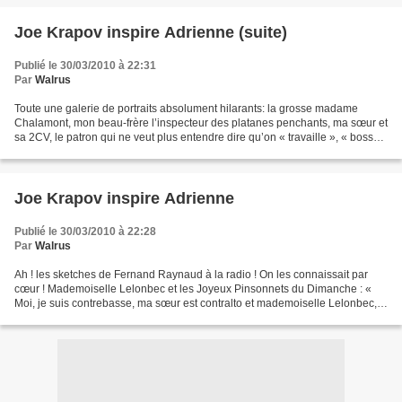
Joe Krapov inspire Adrienne (suite)
Publié le 30/03/2010 à 22:31
Par
Walrus
Toute une galerie de portraits absolument hilarants: la grosse madame
Chalamont, mon beau-frère l’inspecteur des platanes penchants, ma sœur et
sa 2CV, le patron qui ne veut plus entendre dire qu’on « travaille », « bosse
» ou « turbine » mais qu’on «...
Joe Krapov inspire Adrienne
Publié le 30/03/2010 à 22:28
Par
Walrus
Ah ! les sketches de Fernand Raynaud à la radio ! On les connaissait par
cœur ! Mademoiselle Lelonbec et les Joyeux Pinsonnets du Dimanche : «
Moi, je suis contrebasse, ma sœur est contralto et mademoiselle Lelonbec,
elle, elle est contre moi. » Les hôtels...