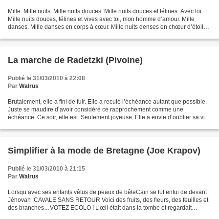
Mille. Mille nuits. Mille nuits douces. Mille nuits douces et félines. Avec toi.
Mille nuits douces, félines et vives avec toi, mon homme d’amour. Mille
danses. Mille danses en corps à cœur. Mille nuits denses en chœur d’étoiles.
Mille étoiles, mille...
La marche de Radetzki (Pivoine)
Publié le 31/03/2010 à 22:08
Par
Walrus
Brutalement, elle a fini de fuir. Elle a reculé l’échéance autant que possible.
Juste se maudire d’avoir considéré ce rapprochement comme une
échéance. Ce soir, elle est. Seulement joyeuse. Elle a envie d’oublier sa vie,
la couleur noire, ses principes,...
Simplifier à la mode de Bretagne (Joe Krapov)
Publié le 31/03/2010 à 21:15
Par
Walrus
Lorsqu’avec ses enfants vêtus de peaux de bêteCaïn se fut enfui de devant
Jéhovah :CAVALE SANS RETOUR Voici des fruits, des fleurs, des feuilles et
des branches…VOTEZ ECOLO ! L’œil était dans la tombe et regardait
CaïnZIGMUND ? VOUS ICI ? Il dort dans...