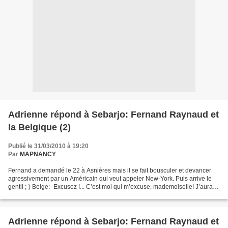
Adrienne répond à Sebarjo: Fernand Raynaud et
la Belgique (2)
Publié le 31/03/2010 à 19:20
Par
MAPNANCY
Fernand a demandé le 22 à Asnières mais il se fait bousculer et devancer
agressivement par un Américain qui veut appeler New-York. Puis arrive le
gentil ;-) Belge: -Excusez !... C’est moi qui m’excuse, mademoiselle! J’aurais
voulu avoir une fois à Liège,...
Adrienne répond à Sebarjo: Fernand Raynaud et