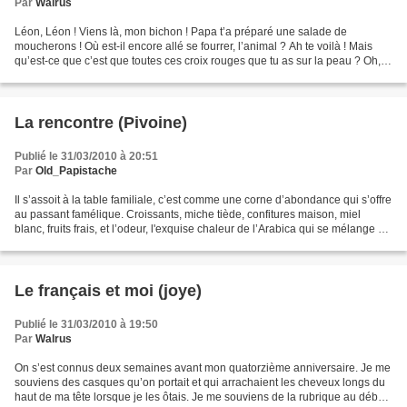
Par
Walrus
Léon, Léon ! Viens là, mon bichon ! Papa t’a préparé une salade de
moucherons ! Où est-il encore allé se fourrer, l’animal ? Ah te voilà ! Mais
qu’est-ce que c’est que toutes ces croix rouges que tu as sur la peau ? Oh,
toi, tu es encore allé traîner...
La rencontre (Pivoine)
Publié le 31/03/2010 à 20:51
Par
Old_Papistache
Il s’assoit à la table familiale, c’est comme une corne d’abondance qui s’offre
au passant famélique. Croissants, miche tiède, confitures maison, miel
blanc, fruits frais, et l’odeur, l'exquise chaleur de l’Arabica qui se mélange au
lointain parfum du...
Publié le 31/03/2010 à 19:50
Par
Walrus
On s’est connus deux semaines avant mon quatorzième anniversaire. Je me
souviens des casques qu’on portait et qui arrachaient les cheveux longs du
haut de ma tête lorsque je les ôtais. Je me souviens de la rubrique au début