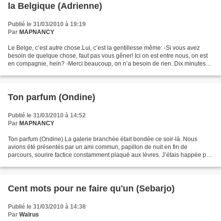
la Belgique (Adrienne)
Publié le 31/03/2010 à 19:19
Par
MAPNANCY
Le Belge, c’est autre chose.Lui, c’est la gentillesse même: -Si vous avez
besoin de quelque chose, faut pas vous gêner! Ici on est entre nous, on est
en compagnie, hein? -Merci beaucoup, on n’a besoin de rien. Dix minutes
après : -Si vous avez besoin...
Ton parfum (Ondine)
Publié le 31/03/2010 à 14:52
Par
MAPNANCY
Ton parfum (Ondine) La galerie branchée était bondée ce soir-là. Nous
avions été présentés par un ami commun, papillon de nuit en fin de
parcours, sourire factice constamment plaqué aux lèvres. J’étais happée par
un collage de titres de chansons d’amour...
Cent mots pour ne faire qu'un (Sebarjo)
Publié le 31/03/2010 à 14:38
Par
Walrus