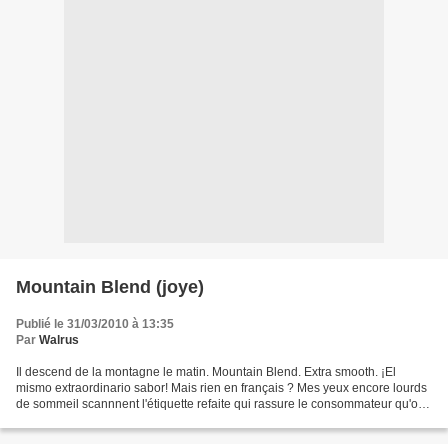
Publié le 31/03/2010 à 13:35
Par
Walrus
Il descend de la montagne le matin. Mountain Blend. Extra smooth. ¡El
mismo extraordinario sabor! Mais rien en français ? Mes yeux encore lourds
de sommeil scannnent l'étiquette refaite qui rassure le consommateur qu'on
a juste changé l'emballage de verre...