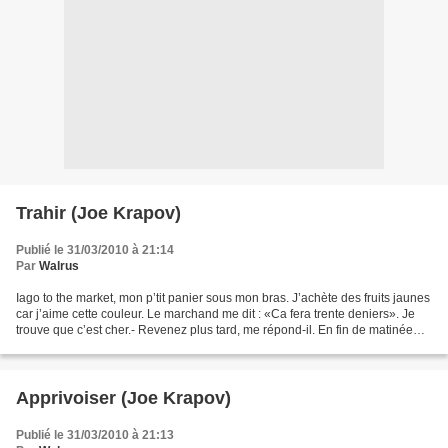
Trahir (Joe Krapov)
Publié le 31/03/2010 à 21:14
Par
Walrus
Iago to the market, mon p’tit panier sous mon bras. J’achète des fruits jaunes
car j’aime cette couleur. Le marchand me dit : «Ca fera trente deniers». Je
trouve que c’est cher.- Revenez plus tard, me répond-il. En fin de matinée
nous Baissons nos prix.Puis...
Apprivoiser (Joe Krapov)
Publié le 31/03/2010 à 21:13