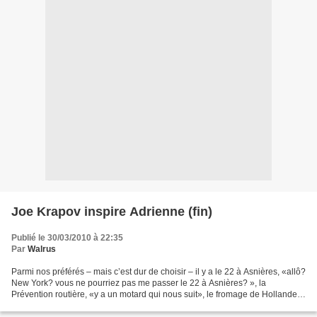
Joe Krapov inspire Adrienne (fin)
Publié le 30/03/2010 à 22:35
Par
Walrus
Parmi nos préférés – mais c’est dur de choisir – il y a le 22 à Asnières, «allô?
New York? vous ne pourriez pas me passer le 22 à Asnières? », la
Prévention routière, «y a un motard qui nous suit», le fromage de Hollande,
«et pourquoi pas du couscous...