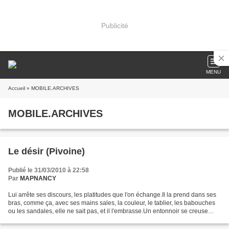
Publicité
MENU
Accueil
» MOBILE.ARCHIVES
MOBILE.ARCHIVES
Le désir (Pivoine)
Publié le 31/03/2010 à 22:58
Par
MAPNANCY
Lui arrête ses discours, les platitudes que l'on échange.Il la prend dans ses
bras, comme ça, avec ses mains sales, la couleur, le tablier, les babouches
ou les sandales, elle ne sait pas, et il l'embrasse.Un entonnoir se creuse
jusqu'à ses reins. Tout...