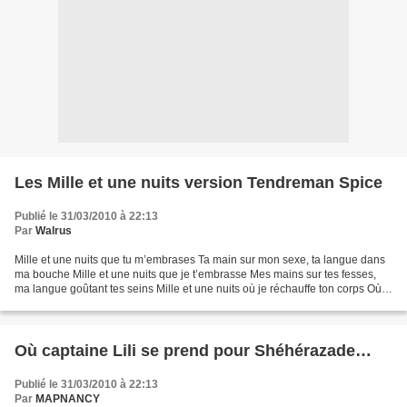
Les Mille et une nuits version Tendreman Spice
Publié le 31/03/2010 à 22:13
Par
Walrus
Mille et une nuits que tu m’embrases Ta main sur mon sexe, ta langue dans
ma bouche Mille et une nuits que je t’embrasse Mes mains sur tes fesses,
ma langue goûtant tes seins Mille et une nuits où je réchauffe ton corps Où
tu réveilles mon cœur Nuits...
Où captaine Lili se prend pour Shéhérazade…
Publié le 31/03/2010 à 22:13
Par
MAPNANCY