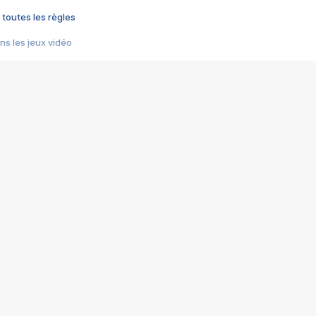
 toutes les règles
s les jeux vidéo
us choquant de Rockstar ? - Le scandale BULLY
e plus moche de Steam
du RÊVE tourne au CAUCHEMAR
pendant 8 heures
it… à tort
umiliés par un jeu vidéo
ire - Final Fantasy 8
ti un empire - Age of Empires
story DOFUS
tard, il crée l'un des pires jeux de tous les temps, MindsEye.