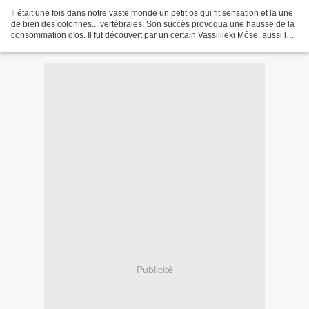
Il était une fois dans notre vaste monde un petit os qui fit sensation et la une
de bien des colonnes... vertébrales. Son succès provoqua une hausse de la
consommation d'os. Il fut découvert par un certain Vassilileki Môse, aussi le
nomma-t-on simplement...
Publicité