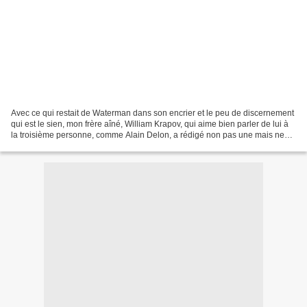
Avec ce qui restait de Waterman dans son encrier et le peu de discernement
qui est le sien, mon frère aîné, William Krapov, qui aime bien parler de lui à
la troisième personne, comme Alain Delon, a rédigé non pas une mais neuf
lettres ! Ce sont celles...