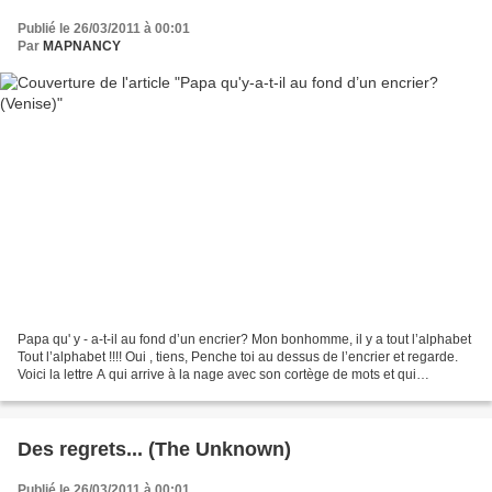
Publié le 26/03/2011 à 00:01
Par
MAPNANCY
Papa qu' y - a-t-il au fond d’un encrier? Mon bonhomme, il y a tout l’alphabet
Tout l’alphabet !!!! Oui , tiens, Penche toi au dessus de l’encrier et regarde.
Voici la lettre A qui arrive à la nage avec son cortège de mots et qui
s’accroche déjà à ma...
Des regrets... (The Unknown)
Publié le 26/03/2011 à 00:01