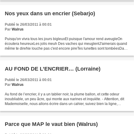
Nos yeux dans un encrier (Sebarjo)
Publié le 26/03/2011 à 00:01
Par
Walrus
Puisqu'on vivra tous les jours bigleuxEt puisque l'amour rend aveugleOn
écoutera heureuxLes jolis meuh Des vaches qui meuglentJ'aimerais quand
même te direNe louche pas c'est encore pireTes lunettes sont tombéesDans
mon encrier. J'ai attaché tes loupes...
AU FOND DE L’ENCRIER… (Lorraine)
Publié le 26/03/2011 à 00:01
Par
Walrus
Au fond de l’encrier, il y a un tablier noir, la plume ballon, et cette odeur
inoubliable, un peu âcre, qui monte aux narines et inquiète. - Attention, dit
Mademoiselle, nous allons écrire dans un cahier, suivez bien la ligne,
regardez au tableau, je...
Parce que MAP le vaut bien (Walrus)