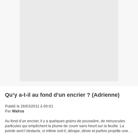
Qu’y a-t-il au fond d’un encrier ? (Adrienne)
Publié le 26/03/2011 à 00:01
Par
Walrus
Au fond d’un encrier, il y a quelques grains de poussière, de minuscules
particules qui empêchent la plume de courir sans heurt sur la feuille. La
pointe sent l’obstacle, si infime soit-il, dérape, dévie et parfois projette une
gouttelette. La belle page...