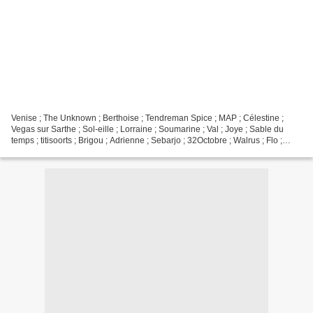
Venise ; The Unknown ; Berthoise ; Tendreman Spice ; MAP ; Célestine ;
Vegas sur Sarthe ; Sol-eille ; Lorraine ; Soumarine ; Val ; Joye ; Sable du
temps ; titisoorts ; Brigou ; Adrienne ; Sebarjo ; 32Octobre ; Walrus ; Flo ;
Captaine Lili ; Mamido; Poupoune...