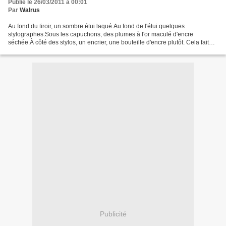
Publié le 26/03/2011 à 00:01
Par
Walrus
Au fond du tiroir, un sombre étui laqué.Au fond de l'étui quelques
stylographes.Sous les capuchons, des plumes à l'or maculé d'encre
séchée.À côté des stylos, un encrier, une bouteille d'encre plutôt. Cela fait
des années que je n'ai plus utilisé de porte-plume.J'ouvre...
Publicité