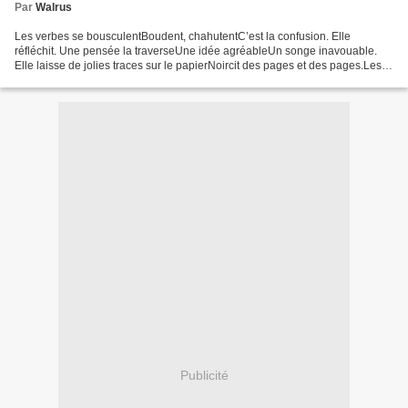
Par
Walrus
Les verbes se bousculentBoudent, chahutentC’est la confusion. Elle
réfléchit. Une pensée la traverseUne idée agréableUn songe inavouable.
Elle laisse de jolies traces sur le papierNoircit des pages et des pages.Les
mots sourient. Elle les attrapent, les...
Publicité