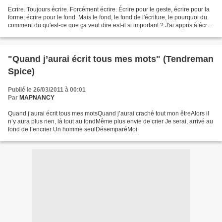
Ecrire. Toujours écrire. Forcément écrire. Écrire pour le geste, écrire pour la
forme, écrire pour le fond. Mais le fond, le fond de l'écriture, le pourquoi du
comment du qu'est-ce que ça veut dire est-il si important ? J'ai appris à écrire
au temps des...
"Quand j’aurai écrit tous mes mots" (Tendreman
Spice)
Publié le 26/03/2011 à 00:01
Par
MAPNANCY
Quand j’aurai écrit tous mes motsQuand j’aurai craché tout mon êtreAlors il
n’y aura plus rien, là tout au fondMême plus envie de crier Je serai, arrivé au
fond de l’encrier Un homme seulDésemparéMoi