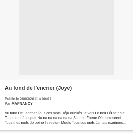
Au fond de l'encrier (Joye)
Publié le 26/03/2011 à 00:01
Par
MAPNANCY
Au fond De l’encrier Tous ces mots Déjà oubliés Je vois Le noir Où se noie
Tout mon désespoir Na na na na na na na Silence Ébène Où demeurent
Tous mes mots de peine Ils restent Muets Tous ces mots Jamais exprimés
Na na na na na na na Les mots qui restent...