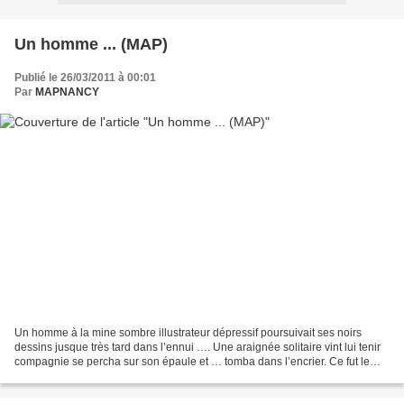
Un homme ... (MAP)
Publié le 26/03/2011 à 00:01
Par
MAPNANCY
Un homme à la mine sombre illustrateur dépressif poursuivait ses noirs
dessins jusque très tard dans l’ennui …. Une araignée solitaire vint lui tenir
compagnie se percha sur son épaule et … tomba dans l’encrier. Ce fut le
Sergent Major qui lui apporta...