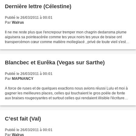
Dernière lettre (Célestine)
Publié le 26/03/2011 à 00:01
Par
Walrus
Il ne me reste plus que l'encrepour tremper mon chagrin dedansma plume
aiguisera sa pointeacérée comme tes yeux noirs tes yeux de braise ont
transpercémon cœur comme matière molleglacé , privé de toute vieil s'est
écroulé devant toi Tu as , en un éclat...
Blancbec et Eurêka (Vegas sur Sarthe)
Publié le 26/03/2011 à 00:01
Par
MAPNANCY
A force de ruses et de quelques exactions nous avions réussi Lulu et moi à
gagner les meilleures places, celles qui touchaient le gros poële de fonte
aux braises rougeoyantes et surtout celles qui rendaient illisible l'écriture
calligraphiée de madame...
C’est fait (Val)
Publié le 26/03/2011 à 00:01
Par
Walrus