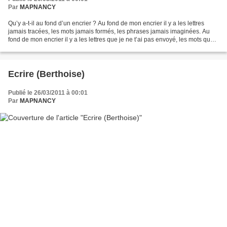
Par
MAPNANCY
Qu’y a-t-il au fond d’un encrier ? Au fond de mon encrier il y a les lettres
jamais tracées, les mots jamais formés, les phrases jamais imaginées. Au
fond de mon encrier il y a les lettres que je ne t’ai pas envoyé, les mots que
je ne t’ai pas soufflé,...
Ecrire (Berthoise)
Publié le 26/03/2011 à 00:01
Par
MAPNANCY