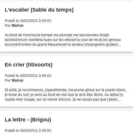
L'escalier (Sable du temps)
Publié le 26/03/2011 à 00:01
Par
Walrus
Au fond de l'encrierj'ai trempé ma plumeje me souviensles doigts
tachésd'encre violettela buée sur les vitreset la cour de récré,les genoux
écorchésl'ombre du grand Meaulneset la senteur d'orangedes goûters
d'autrefoisje me souviensles enfants moins sagesl'école...
En crier‏ (titisoorts)
Publié le 26/03/2011 à 00:01
Par
Walrus
Et voilà, je recommence, j'appréhende, ma plume glisse sur le papier blanc,
je broie du noir, je sens au fond de moi que je dois être lâche. Au début j'y
voyais mon visage, sur ce mirroir d'encre. Je ne savais pas que j'allais
m'abreuver de ce sang. J'étais...
La lettre - (Brigou)
Publié le 26/03/2011 à 00:01