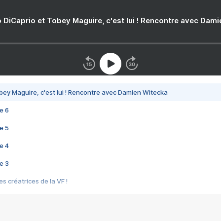
 DiCaprio et Tobey Maguire, c'est lui ! Rencontre avec Dam
bey Maguire, c'est lui ! Rencontre avec Damien Witecka
e 6
e 5
e 4
e 3
s créatrices de la VF !
e 2
e 1