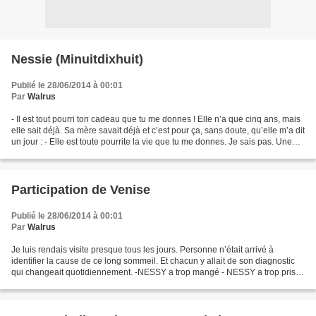
Nessie (Minuitdixhuit)
Publié le 28/06/2014 à 00:01
Par
Walrus
- Il est tout pourri ton cadeau que tu me donnes ! Elle n’a que cinq ans, mais
elle sait déjà. Sa mère savait déjà et c’est pour ça, sans doute, qu’elle m’a dit
un jour : - Elle est toute pourrite la vie que tu me donnes. Je sais pas. Une
chose que je...
Participation de Venise
Publié le 28/06/2014 à 00:01
Par
Walrus
Je luis rendais visite presque tous les jours. Personne n’était arrivé à
identifier la cause de ce long sommeil. Et chacun y allait de son diagnostic
qui changeait quotidiennement. -NESSY a trop mangé - NESSY a trop pris
de somnifères. J’aurai voulu contribuer...