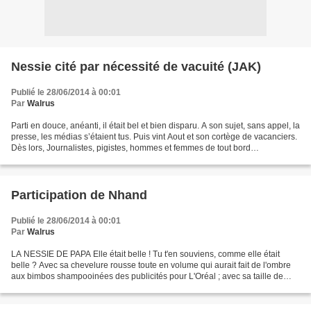
Nessie cité par nécessité de vacuité (JAK)
Publié le 28/06/2014 à 00:01
Par
Walrus
Parti en douce, anéanti, il était bel et bien disparu. A son sujet, sans appel, la
presse, les médias s’étaient tus. Puis vint Aout et son cortège de vacanciers.
Dès lors, Journalistes, pigistes, hommes et femmes de tout bord
Typographes, caméramans,...
Participation de Nhand
Publié le 28/06/2014 à 00:01
Par
Walrus
LA NESSIE DE PAPA Elle était belle ! Tu t'en souviens, comme elle était
belle ? Avec sa chevelure rousse toute en volume qui aurait fait de l'ombre
aux bimbos shampooinées des publicités pour L'Oréal ; avec sa taille de
guêpe un peu folle sur les côtés,...