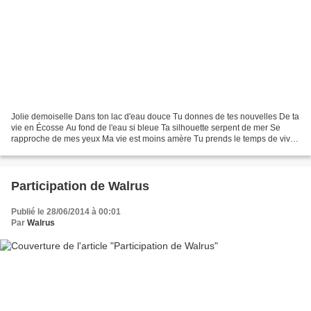
Jolie demoiselle Dans ton lac d'eau douce Tu donnes de tes nouvelles De ta
vie en Écosse Au fond de l'eau si bleue Ta silhouette serpent de mer Se
rapproche de mes yeux Ma vie est moins amère Tu prends le temps de vivre
Tu sors peut-être d'un rêve Je...
Participation de Walrus
Publié le 28/06/2014 à 00:01
Par
Walrus