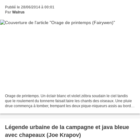
Publié le 28/06/2014 à 00:01
Par
Walrus
Orage de printemps. Un éclair blanc et violet zébra soudain le ciel tandis
que le roulement du tonnerre faisait taire les chants des oiseaux. Une pluie
drue commença à tomber, trempant les deux pique-niqueurs assis au bord
du lac. Les deux chatons qui...
Légende urbaine de la campagne et java bleue
avec chapeaux (Joe Krapov)