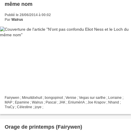
même nom
Publié le 28/06/2014 à 00:02
Par
Walrus
Fairywen ; Minuitdixhuit ; bongopinot ; Venise ; Vegas sur sarthe ; Lorraine ;
MAP ; Epamine ; Walrus ; Pascal ; JAK ; EnlumériA ; Joe Krapov ; Nhand ;
TraCy ; Célestine ; joye ;
Orage de printemps (Fairywen)