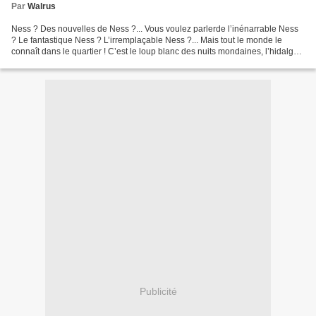
Par
Walrus
Ness ? Des nouvelles de Ness ?... Vous voulez parlerde l’inénarrable Ness
? Le fantastique Ness ? L’irremplaçable Ness ?... Mais tout le monde le
connaît dans le quartier ! C’est le loup blanc des nuits mondaines, l’hidalgo
des flamencos, le conquistador...
Publicité