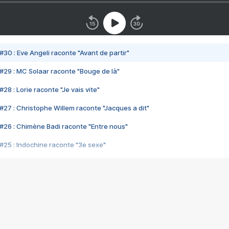
#30 : Eve Angeli raconte "Avant de partir"
#29 : MC Solaar raconte "Bouge de là"
28 : Lorie raconte "Je vais vite"
#27 : Christophe Willem raconte "Jacques a dit"
#26 : Chimène Badi raconte "Entre nous"
#25 : Indochine raconte "3e sexe"
#24 : Zaho raconte "C'est chelou"
#23 : Patrick Bruel raconte "Au café des délices"
#22 : Kyo raconte "Le chemin"
#21 : Nolwenn Leroy raconte "Cassé"