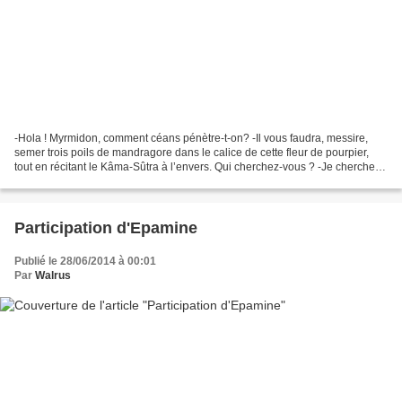
-Hola ! Myrmidon, comment céans pénètre-t-on? -Il vous faudra, messire,
semer trois poils de mandragore dans le calice de cette fleur de pourpier,
tout en récitant le Kâma-Sûtra à l’envers. Qui cherchez-vous ? -Je cherche,
vile fourmi, Nessie, prince...
Participation d'Epamine
Publié le 28/06/2014 à 00:01
Par
Walrus