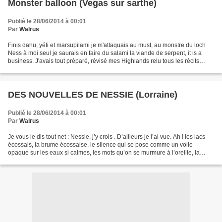
Monster balloon (Vegas sur sarthe)
Publié le 28/06/2014 à 00:01
Par
Walrus
Finis dahu, yéti et marsupilami je m'attaquais au must, au monstre du loch
Ness à moi seul je saurais en faire du salami la viande de serpent, it is a
business. J'avais tout préparé, révisé mes Highlands relu tous les récits
depuis les années trente et...
DES NOUVELLES DE NESSIE (Lorraine)
Publié le 28/06/2014 à 00:01
Par
Walrus
Je vous le dis tout net : Nessie, j’y crois . D’ailleurs je l’ai vue. Ah ! les lacs
écossais, la brume écossaise, le silence qui se pose comme un voile
opaque sur les eaux si calmes, les mots qu’on se murmure à l’oreille, la
rugosité chantante d’un langage...