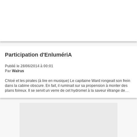
Participation d'EnlumériA
Publié le 28/06/2014 à 00:01
Par
Walrus
Chloé et les pirates (à lire en musique) Le capitaine Ward rongeait son frein
dans la cabine obscure. En fait, il ruminait sur sa propension à monter des
plans foireux. Il se servit un verre de cet hydromel à la saveur étrange de
banane au piment d’Espelette....