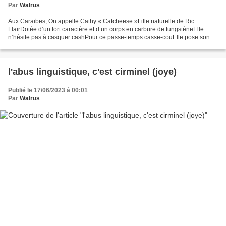
Par
Walrus
Aux Caraïbes, On appelle Cathy « Catcheese »Fille naturelle de Ric
FlairDotée d’un fort caractère et d’un corps en carbure de tungstèneElle
n’hésite pas à casquer cashPour ce passe-temps casse-couElle pose son
caraco dans son casierEchange sa casquette...
l'abus linguistique, c'est cirminel (joye)
Publié le 17/06/2023 à 00:01
Par
Walrus