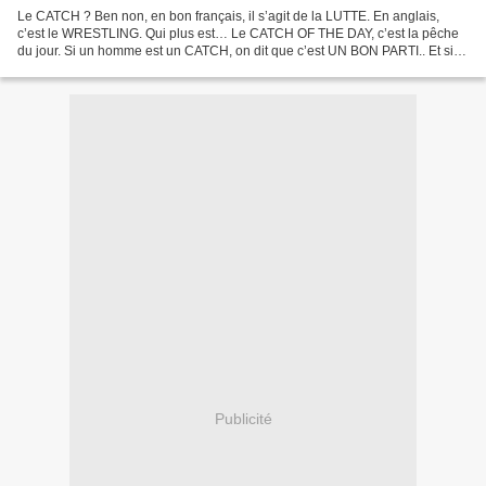
Le CATCH ? Ben non, en bon français, il s’agit de la LUTTE. En anglais,
c’est le WRESTLING. Qui plus est… Le CATCH OF THE DAY, c’est la pêche
du jour. Si un homme est un CATCH, on dit que c’est UN BON PARTI.. Et si,
dans le raisonnement, THERE’S A CATCH...
Publicité