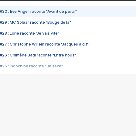
#30 : Eve Angeli raconte "Avant de partir"
#29 : MC Solaar raconte "Bouge de là"
28 : Lorie raconte "Je vais vite"
#27 : Christophe Willem raconte "Jacques a dit"
#26 : Chimène Badi raconte "Entre nous"
#25 : Indochine raconte "3e sexe"
#24 : Zaho raconte "C'est chelou"
#23 : Patrick Bruel raconte "Au café des délices"
#22 : Kyo raconte "Le chemin"
#21 : Nolwenn Leroy raconte "Cassé"
#20 : Patrick Hernandez raconte "Born to be alive"
#19 : Lorie raconte "Près de moi"