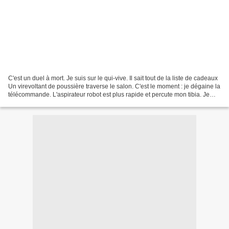
C'est un duel à mort. Je suis sur le qui-vive. Il sait tout de la liste de cadeaux
Un virevoltant de poussière traverse le salon. C'est le moment : je dégaine la
télécommande. L'aspirateur robot est plus rapide et percute mon tibia. Je
hurle et laisse...