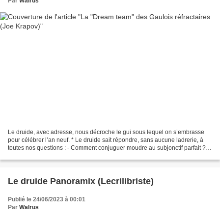
Par
Walrus
Le druide, avec adresse, nous décroche le gui sous lequel on s’embrasse
pour célébrer l’an neuf. * Le druide sait répondre, sans aucune ladrerie, à
toutes nos questions : - Comment conjuguer moudre au subjonctif parfait ? -
Pourquoi mettre deux k à drakkar...
Le druide Panoramix (Lecrilibriste)
Publié le 24/06/2023 à 00:01
Par
Walrus