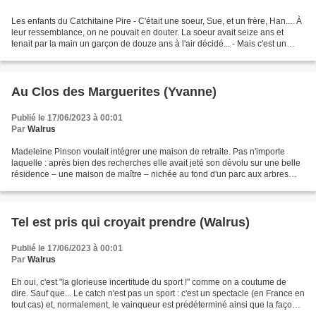
Les enfants du Catchitaine Pire - C'était une soeur, Sue, et un frère, Han.... À
leur ressemblance, on ne pouvait en douter. La soeur avait seize ans et
tenait par la main un garçon de douze ans à l'air décidé... - Mais c'est un
pastiche de Jules Verne...
Au Clos des Marguerites (Yvanne)
Publié le 17/06/2023 à 00:01
Par
Walrus
Madeleine Pinson voulait intégrer une maison de retraite. Pas n'importe
laquelle : après bien des recherches elle avait jeté son dévolu sur une belle
résidence – une maison de maître – nichée au fond d'un parc aux arbres
centenaires. Elle s'était procuré...
Tel est pris qui croyait prendre (Walrus)
Publié le 17/06/2023 à 00:01
Par
Walrus
Eh oui, c'est "la glorieuse incertitude du sport !" comme on a coutume de
dire. Sauf que... Le catch n'est pas un sport : c'est un spectacle (en France en
tout cas) et, normalement, le vainqueur est prédéterminé ainsi que la façon