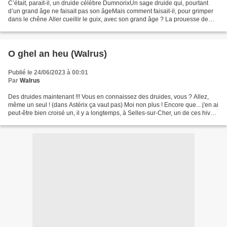
C’était, parait-il, un druide célèbre DumnorixUn sage druide qui, pourtant
d’un grand âge ne faisait pas son âgeMais comment faisait-il, pour grimper
dans le chêne Aller cueillir le guix, avec son grand âge ? La prouesse de
DumnorixC’ est le secret d’Uderzo...
O ghel an heu (Walrus)
Publié le 24/06/2023 à 00:01
Par
Walrus
Des druides maintenant !!! Vous en connaissez des druides, vous ? Allez,
même un seul ! (dans Astérix ça vaut pas) Moi non plus ! Encore que... j'en ai
peut-être bien croisé un, il y a longtemps, à Selles-sur-Cher, un de ces hivers
où il gelait encore......