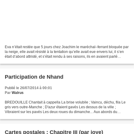
Eva n’était restée que 5 jours chez Joachim le maréchal–ferrant bloquée par
la neige, elle avait résisté à la tentation qu’elle avait eue envers lui, il s’en
était d’abord attristé, et s’était rendu à ses raisons, ils en avaient parlé
beaucoup, mais son...
Participation de Nhand
Publié le 26/07/2014 à 00:01
Par
Walrus
BREDOUILLE Chantait à cappella La brise volubile ; Vaincu, déchu, fila Le
gris vers outre-Manche ; D'azur étaient gavés Les dessus de la ville ;
Vibraient sur les pavés Les deux roues du dimanche... Aux abords du
marché planait une douceur Fleurant la...
Cartes postales : Chapitre III (par joye)