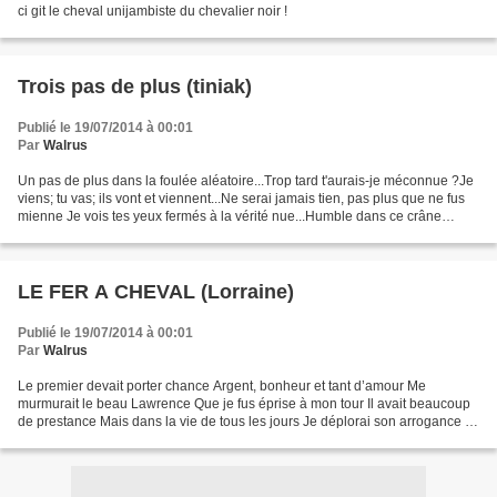
ci git le cheval unijambiste du chevalier noir !
Trois pas de plus (tiniak)
Publié le 19/07/2014 à 00:01
Par
Walrus
Un pas de plus dans la foulée aléatoire...Trop tard t'aurais-je méconnue ?Je
viens; tu vas; ils vont et viennent...Ne serai jamais tien, pas plus que ne fus
mienne Je vois tes yeux fermés à la vérité nue...Humble dans ce crâne
boudoirje fais les cent...
LE FER A CHEVAL (Lorraine)
Publié le 19/07/2014 à 00:01
Par
Walrus
Le premier devait porter chance Argent, bonheur et tant d’amour Me
murmurait le beau Lawrence Que je fus éprise à mon tour Il avait beaucoup
de prestance Mais dans la vie de tous les jours Je déplorai son arrogance Et
le quittai donc sans retour Xavier,...