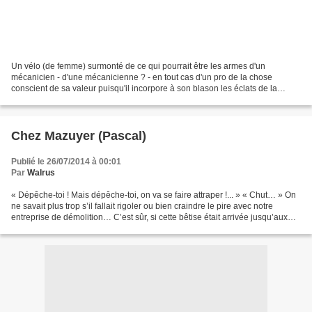
Un vélo (de femme) surmonté de ce qui pourrait être les armes d'un
mécanicien - d'une mécanicienne ? - en tout cas d'un pro de la chose
conscient de sa valeur puisqu'il incorpore à son blason les éclats de la
gloire. N'empêche, moi qui ai pratiqué le...
Chez Mazuyer (Pascal)
Publié le 26/07/2014 à 00:01
Par
Walrus
« Dépêche-toi ! Mais dépêche-toi, on va se faire attraper !... » « Chut… » On
ne savait plus trop s’il fallait rigoler ou bien craindre le pire avec notre
entreprise de démolition… C’est sûr, si cette bêtise était arrivée jusqu’aux
oreilles de nos parents,...