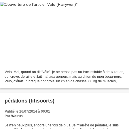
Vélo. Moi, quand on dit “vélo”, je ne pense pas au truc instable à deux roues,
qui crève, déraille et fait mal aux genoux, mais au chien de mon beau-père.
Vélo, c’était un braque hongrois, un chien de chasse. 80 kg de muscles,
d’enthousiasme –oh, les...
pédalons (titisoorts)
Publié le 26/07/2014 à 00:01
Par
Walrus
Je n'en peux plus, encore une fois de plus. Je m'arrête de pédaler, je suis