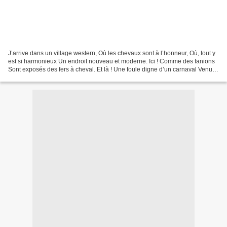
J’arrive dans un village western, Où les chevaux sont à l’honneur, Où, tout y
est si harmonieux Un endroit nouveau et moderne. Ici ! Comme des fanions
Sont exposés des fers à cheval. Et là ! Une foule digne d’un carnaval Venue
admirer de jolis canassons....