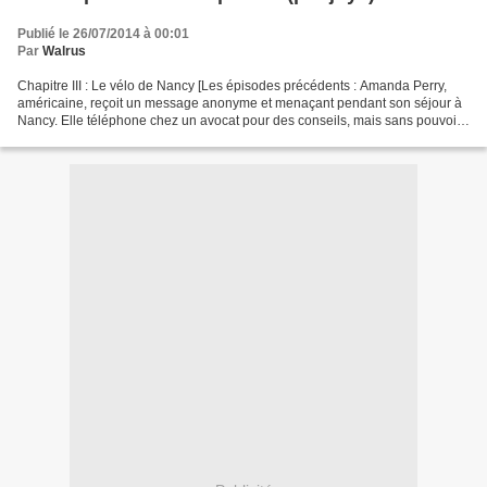
Publié le 26/07/2014 à 00:01
Par
Walrus
Chapitre III : Le vélo de Nancy [Les épisodes précédents : Amanda Perry,
américaine, reçoit un message anonyme et menaçant pendant son séjour à
Nancy. Elle téléphone chez un avocat pour des conseils, mais sans pouvoir
le rejoindre. Quand nous l’avons...