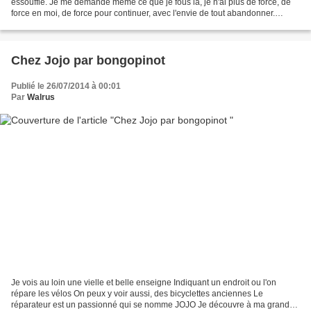
essoufflé. Je me demande même ce que je fous là, je n'ai plus de force, de
force en moi, de force pour continuer, avec l'envie de tout abandonner.
Avachi là, sur le bord de la...
Chez Jojo par bongopinot
Publié le 26/07/2014 à 00:01
Par
Walrus
Je vois au loin une vielle et belle enseigne Indiquant un endroit ou l'on
répare les vélos On peux y voir aussi, des bicyclettes anciennes Le
réparateur est un passionné qui se nomme JOJO Je découvre à ma grande