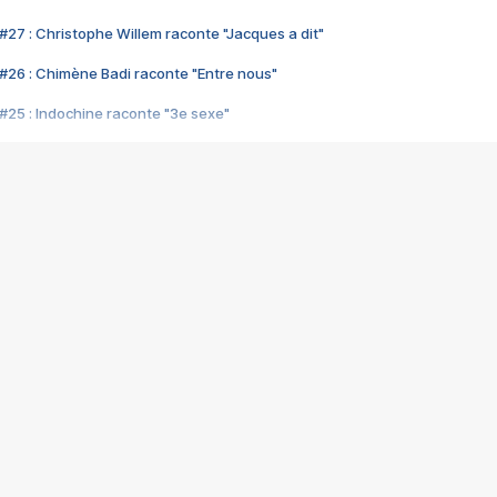
#27 : Christophe Willem raconte "Jacques a dit"
#26 : Chimène Badi raconte "Entre nous"
#25 : Indochine raconte "3e sexe"
#24 : Zaho raconte "C'est chelou"
#23 : Patrick Bruel raconte "Au café des délices"
#22 : Kyo raconte "Le chemin"
#21 : Nolwenn Leroy raconte "Cassé"
#20 : Patrick Hernandez raconte "Born to be alive"
#19 : Lorie raconte "Près de moi"
#18 : Michael Jones raconte "A nos actes manqués" (avec Jean-Jacque
#17 : Khaled raconte "Aïcha"
#16 : Corneille raconte "Parce qu'on vient de loin"