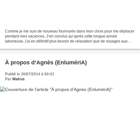
Comme je me suis de nouveau fourvoyée dans mon choix pour me déplacer
pendant mes vacances, J’en conclus qu’après cette longue année
laborieuse, j’ai en définitif plus besoin de relaxation que de voyages aux
plus ou moins longs cours. Je prends le parti...
À propos d’Agnès (EnlumériA)
Publié le 26/07/2014 à 00:01
Par
Walrus