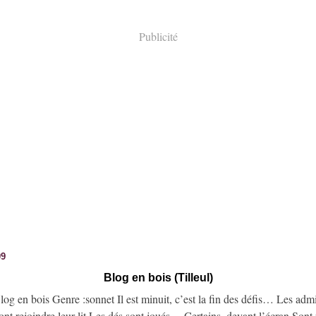
Publicité
09
Blog en bois (Tilleul)
og en bois Genre :sonnet Il est minuit, c’est la fin des défis… Les admi
ont rejoindre leur lit Les dés sont joués… Certains, devant l’écran Sont 