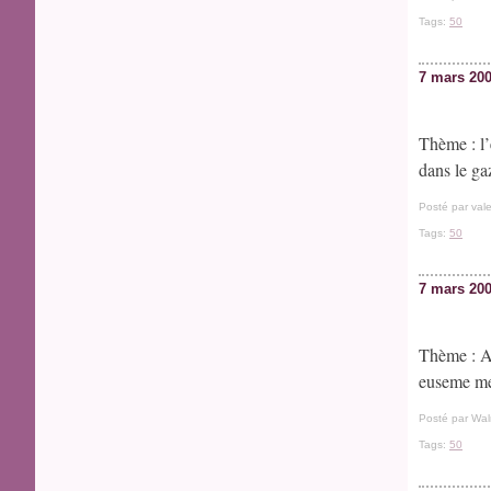
Tags:
50
7 mars 20
Thème : l’
dans le g
Posté par vale
Tags:
50
7 mars 20
Thème : A
euseme met
Posté par Wal
Tags:
50