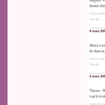
heures dur
Posté par Wal
Tags:
50
8 mars 20
Merci a to
he dans la
Posté par Jan
Tags:
50
8 mars 20
Theme : W
t qu'il n'e
Posté par Jan