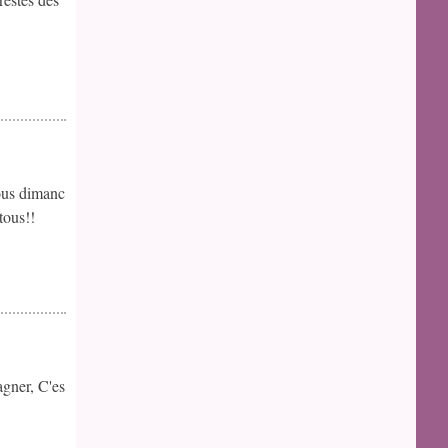
vous dimanc
tous!!
gner, C'es