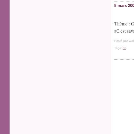
8 mars 20
Thème : Gâ
aC'est sav
Posté par Wal
Tags:
50