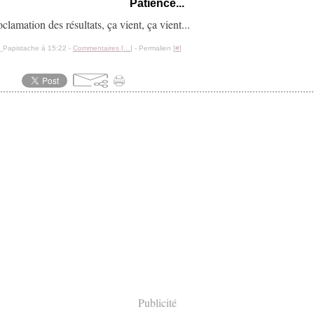
Patience...
clamation des résultats, ça vient, ça vient...
_Papistache à 15:22 -
Commentaires [
…
]
- Permalien [
#
]
Publicité