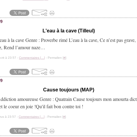
09
L'eau à la cave (Tilleul)
eau à la cave Genre : Proverbe rimé L’eau à la cave, Ce n’est pas grave,
az, Rend l’amour naze…
crit à 23:57 -
Commentaires [
…
]
- Permalien [
#
]
09
Cause toujours (MAP)
ddiction amoureuse Genre : Quatrain Cause toujours mon amourta dic
 le coeur en joie !Qu'il fait bon contre toi !
rus à 23:57 -
Commentaires [
…
]
- Permalien [
#
]