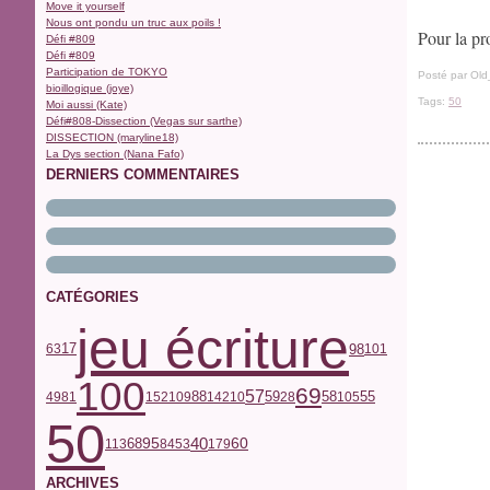
Move it yourself
Nous ont pondu un truc aux poils !
Pour la pro
Défi #809
Défi #809
Participation de TOKYO
Posté par Old
bioillogique (joye)
Tags:
50
Moi aussi (Kate)
Défi#808-Dissection (Vegas sur sarthe)
DISSECTION (maryline18)
La Dys section (Nana Fafo)
DERNIERS COMMENTAIRES
CATÉGORIES
jeu écriture
17
98
63
101
100
69
57
59
58
55
49
81
152
109
88
142
10
28
105
50
40
68
95
60
113
84
53
179
ARCHIVES