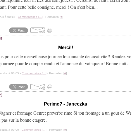
ant, Pour cette belle consigne, merci ! On s’est bien...
rus à 00:18 -
Commentaires [
…
]
- Permalien [
#
]
09
Merci!!
us pour cette merveilleuse journee foisonnante de creativite!! Rendez-
 journee pour le compte-rendu et l'annonce du vainqueur! Bonne nuit a 
eczka à 00:05 -
Commentaires [
…
]
- Permalien [
#
]
09
Perime? - Janeczka
agner et fromage Genre: proverbe rime Si ton fromage a un gout de Wa
st pas sur la bonne etagere.
eczka à 00:00 -
Commentaires [
…
]
- Permalien [
#
]