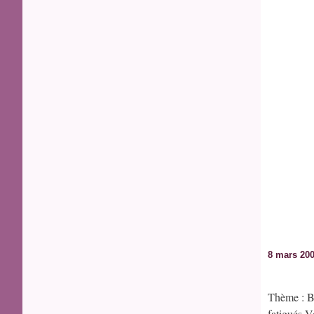
8 mars 20
Thème : Bl
fatigués V