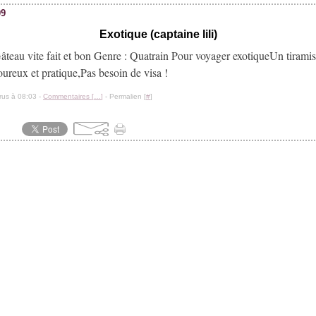
09
teau vite fait et bon Genre : Quatrain Pour voyager exotiqueUn tiramis
oureux et pratique,Pas besoin de visa !
rus à 08:03 -
Commentaires [
…
]
- Permalien [
#
]