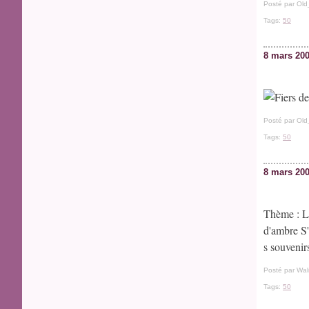
Posté par Old
Tags:
50
8 mars 20
Posté par Old
Tags:
50
8 mars 20
Thème : La
d'ambre S'
s souvenirs
Posté par Wal
Tags:
50