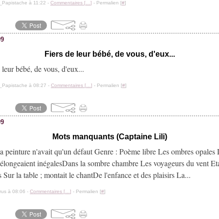
_Papistache à 11:22 -
Commentaires [
…
]
- Permalien [
#
]
09
Fiers de leur bébé, de vous, d'eux...
_Papistache à 08:27 -
Commentaires [
…
]
- Permalien [
#
]
09
Mots manquants (Captaine Lili)
 peinture n'avait qu'un défaut Genre : Poème libre Les ombres opales 
élongeaient inégalesDans la sombre chambre Les voyageurs du vent Eta
 Sur la table ; montait le chantDe l'enfance et des plaisirs La...
rus à 08:06 -
Commentaires [
…
]
- Permalien [
#
]