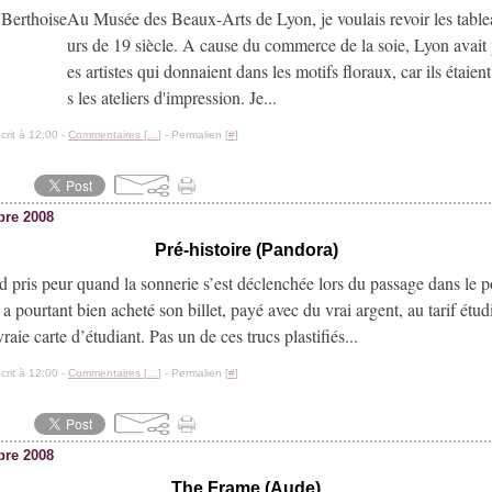
Au Musée des Beaux-Arts de Lyon, je voulais revoir les table
urs de 19 siècle. A cause du commerce de la soie, Lyon avait p
es artistes qui donnaient dans les motifs floraux, car ils étaien
s les ateliers d'impression. Je...
crit à 12:00 -
Commentaires [
…
]
- Permalien [
#
]
bre 2008
Pré-histoire (Pandora)
rd pris peur quand la sonnerie s’est déclenchée lors du passage dans le p
l a pourtant bien acheté son billet, payé avec du vrai argent, au tarif étudi
raie carte d’étudiant. Pas un de ces trucs plastifiés...
crit à 12:00 -
Commentaires [
…
]
- Permalien [
#
]
bre 2008
The Frame (Aude)