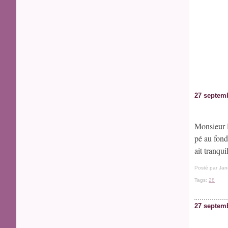
27 septem
Monsieur 
pé au fond
ait tranqui
Posté par Jan
Tags:
28
27 septem