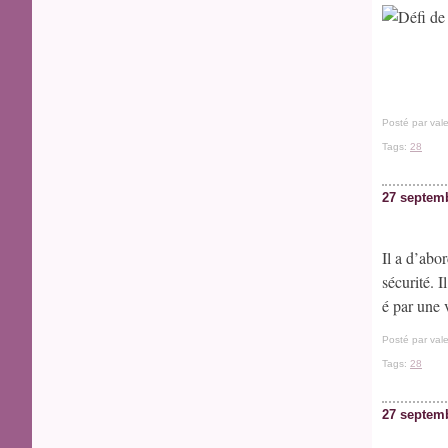
Posté par vale
Tags:
28
27 septem
Il a d’abo
sécurité. I
é par une v
Posté par vale
Tags:
28
27 septem