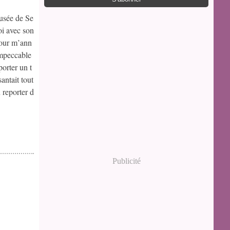
usée de Se
oi avec son
pour m’ann
impeccable
porter un t
santait tout
reporter d
Publicité