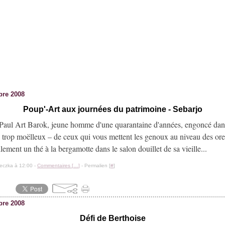
bre 2008
Poup'-Art aux journées du patrimoine - Sebarjo
Paul Art Barok, jeune homme d'une quarantaine d'années, engoncé dan
 trop moëlleux – de ceux qui vous mettent les genoux au niveau des oreil
llement un thé à la bergamotte dans le salon douillet de sa vieille...
eczka à 12:00 -
Commentaires [
…
]
- Permalien [
#
]
bre 2008
Défi de Berthoise