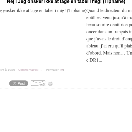
Nej ! Jeg ønsker ikke at tage en tabel i mig! (Tiphaine)
Quand le directeur du m
ebüll est venu jusqu’à m
beau sourire dentifrice 
oncer dans un français 
que j’avais le droit d’em
ableau, j’ai cru qu’il plai
d’abord. Mais non… Un 
e DR1...
crit à 19:05 -
Commentaires [
…
]
- Permalien [
#
]