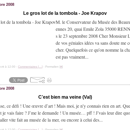
bre 2008
Le gros lot de la tombola - Joe Krapov
M. le Conservateur du Musée des Beaux
ennes 20, quai Emile Zola 35000 RE
s le 23 septembre 2008 Cher Monsieur L
de vos géniales idées va sans doute me co
cher. Quelquefois ce qu’on nomme la ch
est pas vraiment...
crit à 12:00 -
Commentaires [
…
]
- Permalien [
#
]
bre 2008
C’est bien ma veine (Val)
isse, ce défi ! Une œuvre d’art ! Mais moi, je n’y connais rien en art. Que
je vais faire ? J’me le demande ! Un musée… pff ! J’vais leur dire quo
aller vite fait au musée de la mer, ou encore à celui des...
crit à 12:00 -
Commentaires [
…
]
- Permalien [
#
]