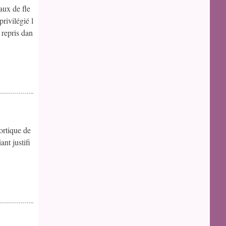
aux de fle
rivilégié l
t repris dan
ortique de
ant justifi