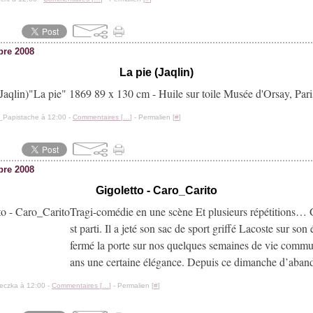
bre 2008
La pie (Jaqlin)
"La pie" 1869 89 x 130 cm - Huile sur toile Musée d'Orsay, Pari
_Papistache à 12:00 -
Commentaires [
…
]
- Permalien [
#
]
bre 2008
Gigoletto - Caro_Carito
Tragi-comédie en une scène Et plusieurs répétitions… 
st parti. Il a jeté son sac de sport griffé Lacoste sur son 
fermé la porte sur nos quelques semaines de vie comm
ans une certaine élégance. Depuis ce dimanche d’aband
eczka à 12:00 -
Commentaires [
…
]
- Permalien [
#
]