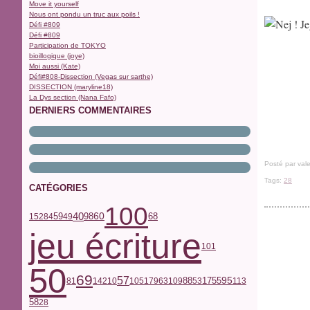
Move it yourself
Nous ont pondu un truc aux poils !
Défi #809
Défi #809
Participation de TOKYO
bioillogique (joye)
Moi aussi (Kate)
Défi#808-Dissection (Vegas sur sarthe)
DISSECTION (maryline18)
La Dys section (Nana Fafo)
DERNIERS COMMENTAIRES
Posté par vale
Tags:
28
CATÉGORIES
100
40
59
68
98
60
152
84
49
jeu écriture
101
50
69
57
17
55
95
81
142
10
105
179
63
109
88
53
113
58
28