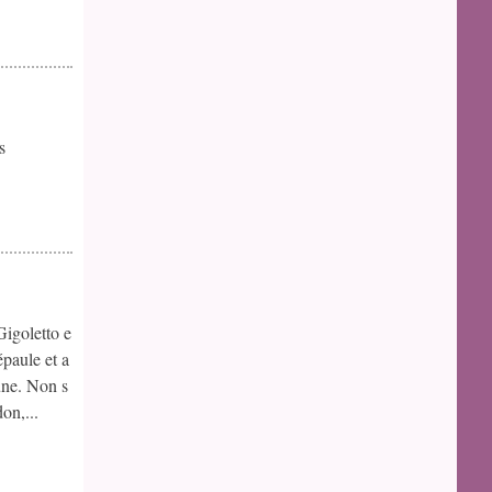
s
Gigoletto e
épaule et a
une. Non s
on,...