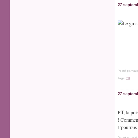
27 septem
Posté par vale
Tags:
28
27 septem
Pff, la po
! Comment 
J’pourrais 
Posté par vale