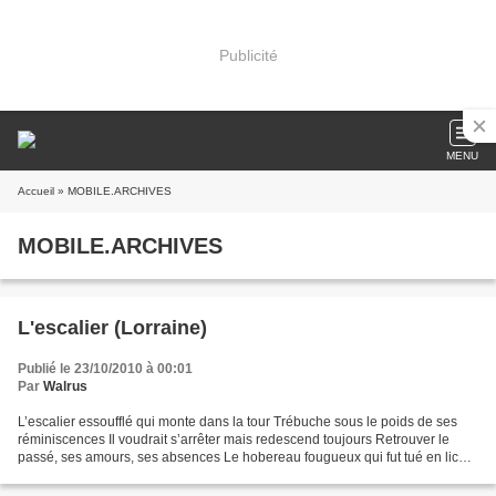
Publicité
MENU
Accueil
» MOBILE.ARCHIVES
MOBILE.ARCHIVES
L'escalier (Lorraine)
Publié le 23/10/2010 à 00:01
Par
Walrus
L’escalier essoufflé qui monte dans la tour Trébuche sous le poids de ses
réminiscences Il voudrait s’arrêter mais redescend toujours Retrouver le
passé, ses amours, ses absences Le hobereau fougueux qui fut tué en lice
La blonde châtelaine au visage...