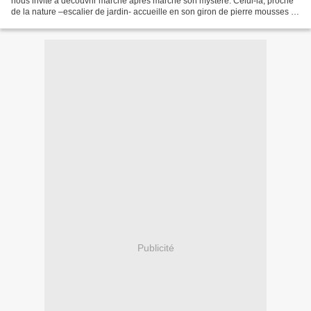
nous invite à découvrir marche après marche son mystère. Celui-là, proche
de la nature –escalier de jardin- accueille en son giron de pierre mousses et
verdures en charmant désordre....
Publicité