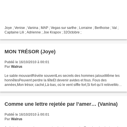
Joye ; Venise ; Vanina ; MAP ; Vegas sur sarthe ; Lorraine ; Berthoise ; Val ;
Captaine Lili ; Adrienne ; Joe Krapov ; 32Octobre ;
MON TRÉSOR (Joye)
Publié le 16/10/2010 à 00:01
Par
Walrus
Le sable mouvantRévèle souventLes secrets des hommes jalouxMême les
honnêtesPeuvent perdre la têteEt devenir avides et fous. Fous des
années,Mon trésor, caché,Là-bas, où le vent siffle fort,Si fort qu’il relèveMon
trésor de rêveMon trésor en beauté encore....
Comme une lettre rejetée par l’amer… (Vanina)
Publié le 16/10/2010 à 00:01
Par
Walrus