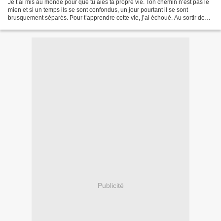
Je t’ai mis au monde pour que tu aies ta propre vie. Ton chemin n’est pas le
mien et si un temps ils se sont confondus, un jour pourtant il se sont
brusquement séparés. Pour t’apprendre cette vie, j’ai échoué. Au sortir de
l’enfance, tu m’as échappé :...
Publicité