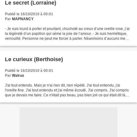
Le secret (Lorraine)
Publié le 16/10/2010 à 00:01
Par
MAPNANCY
- Je suis lourd à porter et pourtant, chuchoté au creux d’une oreille rose, j’ai
la légèreté d’un papillon qui sème la joie de l’amour. - Je suis hermétique,
verrouillé. Personne ne peut me forcer à parler. Néanmoins d’aucuns me
divulguent par faiblesse,...
Le curieux‏ (Berthoise)
Publié le 16/10/2010 à 00:01
Par
Walrus
J'ai tout entendu. Mais je n'ai rien dit, rien répété. J'ai tout entendu, j'ai
l'oreille fine. J'ai tout entendu et j'ai même écouté. J'ai compris. J'ai compris
que je devais me taire. Ce n'était pas beau, pas bien joli ce qui était dit là.
J'ai tout...