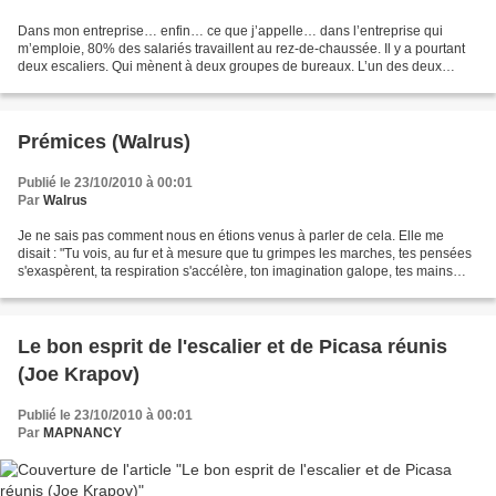
Dans mon entreprise… enfin… ce que j’appelle… dans l’entreprise qui
m’emploie, 80% des salariés travaillent au rez-de-chaussée. Il y a pourtant
deux escaliers. Qui mènent à deux groupes de bureaux. L’un des deux
escaliers vous conduira tout droit (heu…...
Prémices (Walrus)
Publié le 23/10/2010 à 00:01
Par
Walrus
Je ne sais pas comment nous en étions venus à parler de cela. Elle me
disait : "Tu vois, au fur et à mesure que tu grimpes les marches, tes pensées
s'exaspèrent, ta respiration s'accélère, ton imagination galope, tes mains
tremblent, ton cœur bat la chamade......
Le bon esprit de l'escalier et de Picasa réunis
(Joe Krapov)
Publié le 23/10/2010 à 00:01
Par
MAPNANCY