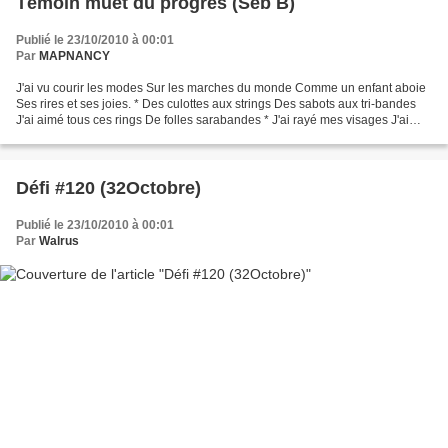
Témoin muet du progrès (Séb B)
Publié le 23/10/2010 à 00:01
Par
MAPNANCY
J'ai vu courir les modes Sur les marches du monde Comme un enfant aboie
Ses rires et ses joies. * Des culottes aux strings Des sabots aux tri-bandes
J'ai aimé tous ces rings De folles sarabandes * J'ai rayé mes visages J'ai
fissuré mes os Aux hivers sans...
Défi #120 (32Octobre)
Publié le 23/10/2010 à 00:01
Par
Walrus