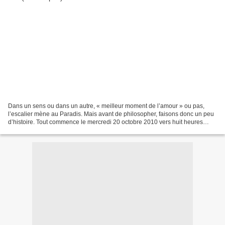
Dans un sens ou dans un autre, « meilleur moment de l’amour » ou pas,
l’escalier mène au Paradis. Mais avant de philosopher, faisons donc un peu
d’histoire. Tout commence le mercredi 20 octobre 2010 vers huit heures
vingt. Le bus n° 56 en provenance de...