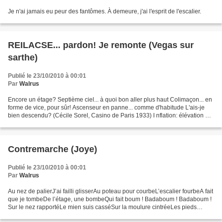
Je n'ai jamais eu peur des fantômes. À demeure, j'ai l'esprit de l'escalier.
REILACSE... pardon! Je remonte (Vegas sur
sarthe)
Publié le 23/10/2010 à 00:01
Par
Walrus
Encore un étage? Septième ciel... à quoi bon aller plus haut Colimaçon... en
forme de vice, pour sûr! Ascenseur en panne... comme d'habitude L'ais-je
bien descendu? (Cécile Sorel, Casino de Paris 1933) I nflation: élévation du
coût de la vie (plus dure...
Contremarche (Joye)
Publié le 23/10/2010 à 00:01
Par
Walrus
Au nez de palierJ’ai failli glisserAu poteau pour courbeL’escalier fourbeA fait
que je tombeDe l’étage, une bombeQui fait boum ! Badaboum ! Badaboum !
Sur le nez rapportéLe mien suis casséSur la moulure cintréeLes pieds
empêtrésLa volute polieMême a ri,...