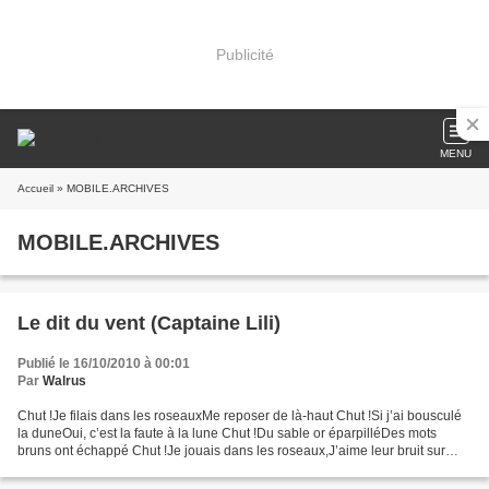
Publicité
MENU
Accueil
» MOBILE.ARCHIVES
MOBILE.ARCHIVES
Le dit du vent (Captaine Lili)
Publié le 16/10/2010 à 00:01
Par
Walrus
Chut !Je filais dans les roseauxMe reposer de là-haut Chut !Si j’ai bousculé
la duneOui, c’est la faute à la lune Chut !Du sable or éparpilléDes mots
bruns ont échappé Chut !Je jouais dans les roseaux,J’aime leur bruit sur
mon dos Chut !Si je m’esquive...