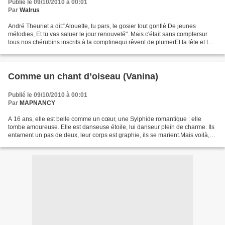
Publié le 09/10/2010 à 00:01
Par
Walrus
André Theuriet a dit:"Alouette, tu pars, le gosier tout gonflé De jeunes
mélodies, Et tu vas saluer le jour renouvelé". Mais c'était sans comptersur
tous nos chérubins inscrits à la comptinequi rêvent de plumerEt ta tête et ton
bec, tes yeux de gélatine...
Comme un chant d’oiseau (Vanina)
Publié le 09/10/2010 à 00:01
Par
MAPNANCY
A 16 ans, elle est belle comme un cœur, une Sylphide romantique : elle
tombe amoureuse. Elle est danseuse étoile, lui danseur plein de charme. Ils
entament un pas de deux, leur corps est graphie, ils se marient.Mais voilà,
elle avait été trop confiante,...