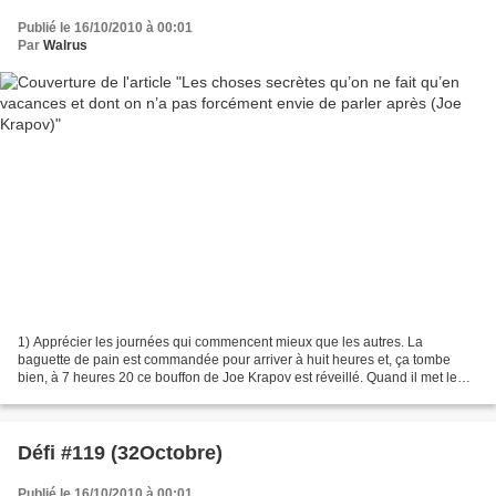
Publié le 16/10/2010 à 00:01
Par
Walrus
1) Apprécier les journées qui commencent mieux que les autres. La
baguette de pain est commandée pour arriver à huit heures et, ça tombe
bien, à 7 heures 20 ce bouffon de Joe Krapov est réveillé. Quand il met le
nez dehors de la tente, l’examen des conditions...
Défi #119 (32Octobre)
Publié le 16/10/2010 à 00:01