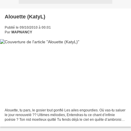
Alouette (KatyL)
Publié le 09/10/2010 à 00:01
Par
MAPNANCY
Alouette, tu pars, le gosier tout gonflé Les ailes engourdies. Où vas-tu saluer
le jour renouvelé ?? Ultimes mélodies, Entendras-tu ce chant d’infinie
poésie ? Ton nid moelleux quitté Tu fends déjà le ciel en quête d’ambroisie,
Et de la vérité. *********************************...