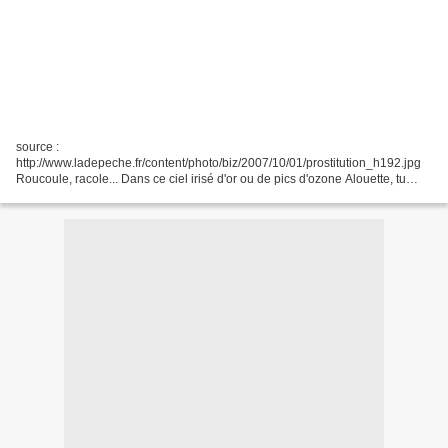
source :
http://www.ladepeche.fr/content/photo/biz/2007/10/01/prostitution_h192.jpg
Roucoule, racole... Dans ce ciel irisé d'or ou de pics d'ozone Alouette, tu
pars, le gosier tout gonflé De rire et de terreur, nue comme l'Amazone Qui
trahie par la Ville...