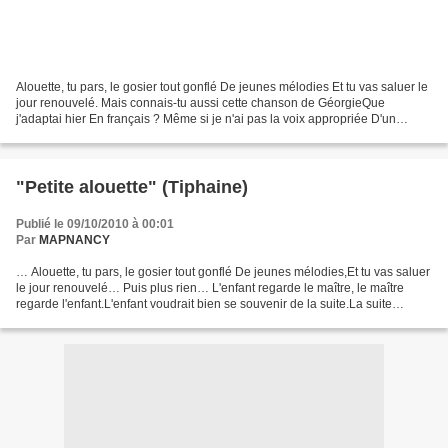
Alouette, tu pars, le gosier tout gonflé De jeunes mélodies Et tu vas saluer le
jour renouvelé. Mais connais-tu aussi cette chanson de GéorgieQue
j'adaptai hier En français ? Même si je n'ai pas la voix appropriée D'un
rossignol milanaisLaisse-moi te...
"Petite alouette" (Tiphaine)
Publié le 09/10/2010 à 00:01
Par
MAPNANCY
… Alouette, tu pars, le gosier tout gonflé De jeunes mélodies,Et tu vas saluer
le jour renouvelé… Puis plus rien… L'enfant regarde le maître, le maître
regarde l'enfant.L'enfant voudrait bien se souvenir de la suite.La suite
voudrait bien se souvenir...