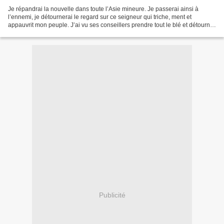
Je répandrai la nouvelle dans toute l’Asie mineure. Je passerai ainsi à
l’ennemi, je détournerai le regard sur ce seigneur qui triche, ment et
appauvrit mon peuple. J’ai vu ses conseillers prendre tout le blé et détourner
les rivières. Je vois que la...
Publicité