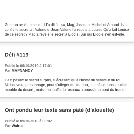
Gontran avait un secret.Il l’a dit à : Isa, Mag, Jasmine, Michel et Arnaud. Isa a
confié le secret à : Valérie et Jean.Valérie l’a répété à Louise.Qu’a fait Louise
de ce secret ? Mag a révélé le secret à Elodie. Sur qui Elodie s’en est-elle
déchargée...
Défi #119
Publié le 09/10/2010 à 17:01
Par
MAPNANCY
Il est pesant le secret surpris, si écrasant qu’à l’instar du serviteur du roi
Midas, votre personnage, pour s’alléger du fardeau, l’a enfoui dans le sable
meuble du désert ; mais une touffe de roseaux a poussé au bord du trou et le
vent s’insinuant entre...
Ont pondu leur texte sans pâté (d'alouette)
Publié le 09/10/2010 à 00:02
Par
Walrus