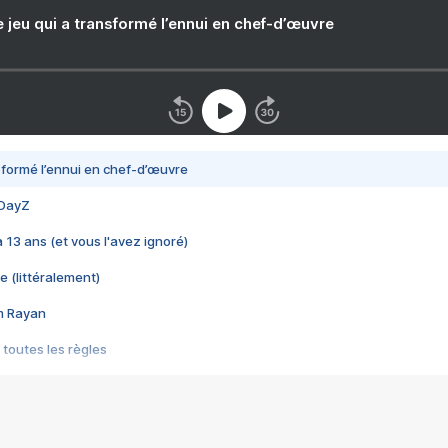
e jeu qui a transformé l’ennui en chef-d’œuvre
nsformé l’ennui en chef-d’œuvre
 DayZ
 a 13 ans (et vous l'avez ignoré)
e (littéralement)
im Rayan
 toutes les règles
s les jeux vidéo
us choquant de Rockstar ? - Le scandale BULLY