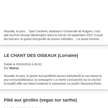
Alouette, tu pars… Tyler Clementi, étudiant à l’Université de Rutgers, s’est
jeté du Pont George Washington dans la nuit du 29 septembre 2010. Il avait
dix-huit ans. le gosier tout gonflé de jeunes mélodies… Ce jeune homme
était un violoniste talentueux....
LE CHANT DES OISEAUX (Lorraine)
Publié le 09/10/2010 à 00:01
Par
Walrus
Alouette, tu pars, le gosier tout gonfléDe jeunes mélodiesEt tu vas saluer le
jour renouveléBonjour, la compagnie ! Le merle s’est perché sur le clocher
là-hautEt siffle ses foliesJ’entends le sansonnet, ou plutôt l’étourneauParler
de l’Italie Le jaseur...
Pâté aux girolles (vegas sur sarthe)