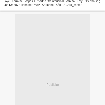
Joye ; Lorraine ; Vegas sur sarthe ; trainmusical ; Vanina ; KatyL ; Berthoise ;
Joe Krapov ; Tiphaine ; MAP ; Adrienne ; Séb B ; Caro_carito ;
Publicité