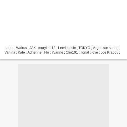
Laura ; Walrus ; JAK ; maryline18 ; Lecrilibriste ; TOKYO ; Vegas sur sarthe ;
Vanina ; Kate ; Adrienne ; Flo ; Yvanne ; Clio101 ; Ilonat ; joye ; Joe Krapov ;