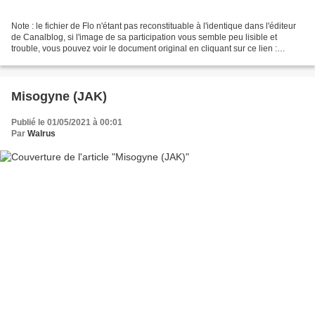
Note : le fichier de Flo n'étant pas reconstituable à l'identique dans l'éditeur
de Canalblog, si l'image de sa participation vous semble peu lisible et
trouble, vous pouvez voir le document original en cliquant sur ce lien :
D_fi__661_Misogynie_et_Kundera_doc_3...
Misogyne (JAK)
Publié le 01/05/2021 à 00:01
Par
Walrus