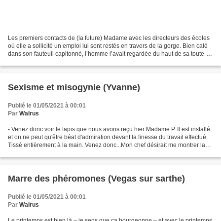
Les premiers contacts de (la future) Madame avec les directeurs des écoles
où elle a sollicité un emploi lui sont restés en travers de la gorge. Bien calé
dans son fauteuil capitonné, l’homme l’avait regardée du haut de sa toute-
puissance pour lui déclarer...
Sexisme et misogynie (Yvanne)
Publié le 01/05/2021 à 00:01
Par
Walrus
- Venez donc voir le tapis que nous avons reçu hier Madame P. Il est installé
et on ne peut qu'être béat d'admiration devant la finesse du travail effectué.
Tissé entièrement à la main. Venez donc...Mon chef désirait me montrer la
tenture murale offerte...
Marre des phéromones (Vegas sur sarthe)
Publié le 01/05/2021 à 00:01
Par
Walrus
Le printemps est bien là – je sens que ça bourgeonne – et avec le printemps