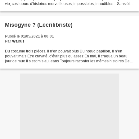
vie, ces lueurs d'histoires merveilleuses, impossibles, inaudibles... Sans état
d'âme, recommencer....
Misogyne ? (Lecrilibriste)
Publié le 01/05/2021 à 00:01
Par
Walrus
Du costume trois pièces, il n’en pouvait plus Du nœud papillon, il n’en
pouvait mais Être cravaté, c’était plus qu’assez En mai, Il craqua un beau
jour de mue Il s’est mis au jeans Toujours raconter les mêmes histoires Des
géants, des trolls, des elfes...