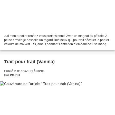
J’ai mon premier rendez-vous professionnel Avec un magnat du pétrole. A
peine arrivée je descelle un regard libidineux qui pourrait décoller le papier
velours de ma vertu. Si jamais pendant l’entretien d’embauche il se manque
je crie comme un putois....
Trait pour trait (Vanina)
Publié le 01/05/2021 à 00:01
Par
Walrus