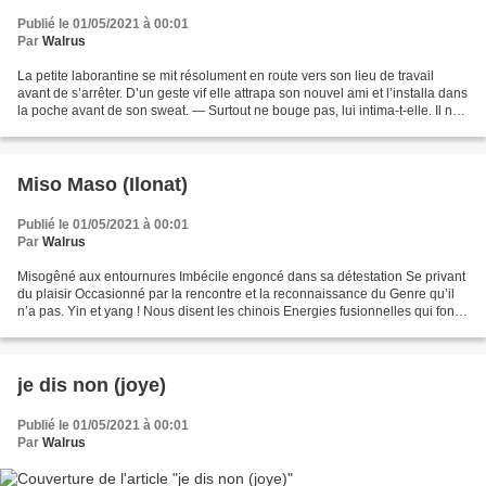
Publié le 01/05/2021 à 00:01
Par
Walrus
La petite laborantine se mit résolument en route vers son lieu de travail
avant de s’arrêter. D’un geste vif elle attrapa son nouvel ami et l’installa dans
la poche avant de son sweat. — Surtout ne bouge pas, lui intima-t-elle. Il ne
faut pas que le gardien...
Miso Maso (Ilonat)
Publié le 01/05/2021 à 00:01
Par
Walrus
Misogêné aux entournures Imbécile engoncé dans sa détestation Se privant
du plaisir Occasionné par la rencontre et la reconnaissance du Genre qu’il
n’a pas. Yin et yang ! Nous disent les chinois Energies fusionnelles qui font
tourner le monde depuis pas...
je dis non (joye)
Publié le 01/05/2021 à 00:01
Par
Walrus