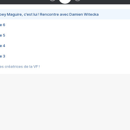
bey Maguire, c'est lui ! Rencontre avec Damien Witecka
e 6
e 5
e 4
e 3
s créatrices de la VF !
e 2
e 1
e Mektoub My Love arrive enfin ! Rencontre avec Shaïn Boumedine et Sal
i : après Toni en famille
elle réalise le bouleversant Dites lui que je l'aime
ais ! Rencontre autour de Vie privée de Rebecca Zlotowski