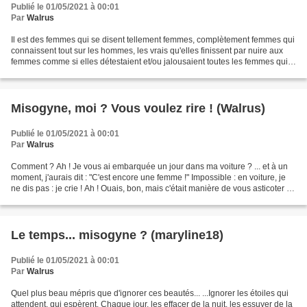
Publié le 01/05/2021 à 00:01
Par
Walrus
Il est des femmes qui se disent tellement femmes, complètement femmes qui
connaissent tout sur les hommes, les vrais qu'elles finissent par nuire aux
femmes comme si elles détestaient et/ou jalousaient toutes les femmes qui
ne sont pas comme elles, complètement...
Misogyne, moi ? Vous voulez rire ! (Walrus)
Publié le 01/05/2021 à 00:01
Par
Walrus
Comment ? Ah ! Je vous ai embarquée un jour dans ma voiture ? ... et à un
moment, j'aurais dit : "C'est encore une femme !" Impossible : en voiture, je
ne dis pas : je crie ! Ah ! Ouais, bon, mais c'était manière de vous asticoter un
peu... (Qui aime...
Le temps... misogyne ? (maryline18)
Publié le 01/05/2021 à 00:01
Par
Walrus
Quel plus beau mépris que d'ignorer ces beautés... ...Ignorer les étoiles qui
attendent, qui espèrent. Chaque jour, les effacer de la nuit, les essuyer de la