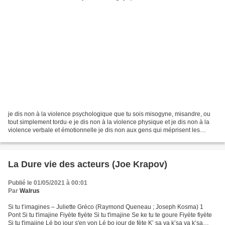
je dis non à la violence psychologique que tu sois misogyne, misandre, ou
tout simplement tordu·e je dis non à la violence physique et je dis non à la
violence verbale et émotionnelle je dis non aux gens qui méprisent les
autres je dis non aux insultes,...
La Dure vie des acteurs (Joe Krapov)
Publié le 01/05/2021 à 00:01
Par
Walrus
Si tu t’imagines – Juliette Gréco (Raymond Queneau ; Joseph Kosma) 1
Pont Si tu t'imajine Fiyète fiyète Si tu t'imajine Se ke tu te goure Fiyète fiyète
Si tu t'imajine Lé bo jour s'en von Lé bo jour de fète K’ sa va k’sa va k’sa