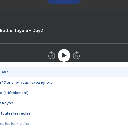
 Battle Royale - DayZ
 DayZ
 a 13 ans (et vous l'avez ignoré)
e (littéralement)
im Rayan
 toutes les règles
s les jeux vidéo