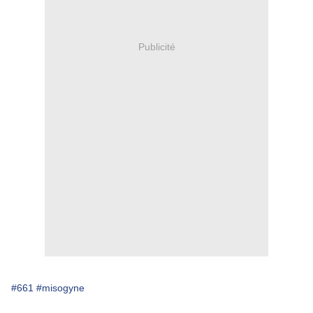
Publicité
#661
#misogyne