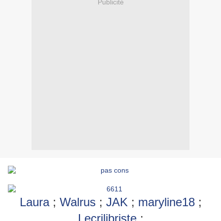
Publicité
Laura
;
Walrus
;
JAK
;
maryline18
;
Lecrilibriste
;