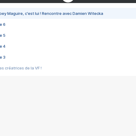
bey Maguire, c'est lui ! Rencontre avec Damien Witecka
e 6
e 5
e 4
e 3
s créatrices de la VF !
e 2
e 1
e Mektoub My Love arrive enfin ! Rencontre avec Shaïn Boumedine et Sal
i : après Toni en famille
elle réalise le bouleversant Dites lui que je l'aime
ais ! Rencontre autour de Vie privée de Rebecca Zlotowski