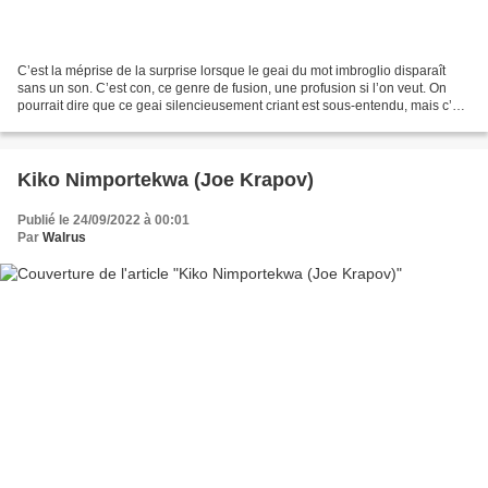
C’est la méprise de la surprise lorsque le geai du mot imbroglio disparaît
sans un son. C’est con, ce genre de fusion, une profusion si l’on veut. On
pourrait dire que ce geai silencieusement criant est sous-entendu, mais c’est
vraiment faux : il est,...
Kiko Nimportekwa (Joe Krapov)
Publié le 24/09/2022 à 00:01
Par
Walrus