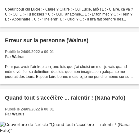
Coeur pour cul Lucie : - Claire ? Claire : - Oui Lucie, allô ! L : - Claire, ça va ?
C : - Oui L : - Tu bosses ? C : - Oui, l'anatomie... L : - Et ton mec ? C : - Hein ?
L : - Apollinaire... C : - "The end". L : - Quoi ? C : - Il m'a fait prendre des...
Erreur sur la personne (Walrus)
Publié le 24/09/2022 à 00:01
Par
Walrus
Pour pas avoir l'air trop con, une fois que j'ai choisi un mot, je vais quand
même vérifier sa définition, des fois que mon imagination galopante me
jouerait des tours. Et pour faire bonne mesure, je me penche même sur son
étymologie. Bien m'en a pris...
Quand tout s'accélère ... ralentir ! (Nana Fafo)
Publié le 24/09/2022 à 00:01
Par
Walrus