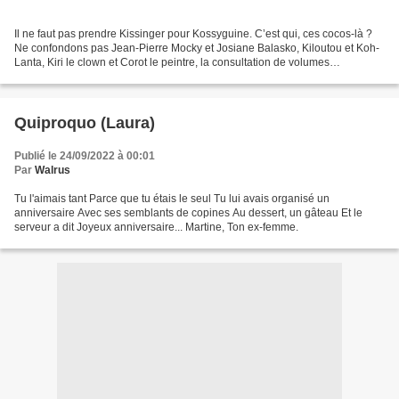
Il ne faut pas prendre Kissinger pour Kossyguine. C’est qui, ces cocos-là ?
Ne confondons pas Jean-Pierre Mocky et Josiane Balasko, Kiloutou et Koh-
Lanta, Kiri le clown et Corot le peintre, la consultation de volumes
encyclopédiques avec la rôtisserie...
Quiproquo (Laura)
Publié le 24/09/2022 à 00:01
Par
Walrus
Tu l'aimais tant Parce que tu étais le seul Tu lui avais organisé un
anniversaire Avec ses semblants de copines Au dessert, un gâteau Et le
serveur a dit Joyeux anniversaire... Martine, Ton ex-femme.