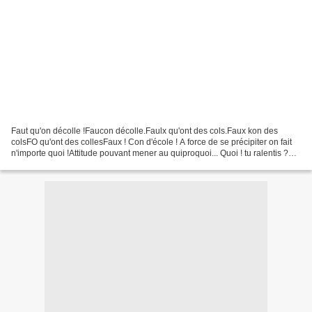
Faut qu'on décolle !Faucon décolle.Faulx qu'ont des cols.Faux kon des
colsFO qu'ont des collesFaux ! Con d'école ! A force de se précipiter on fait
n'importe quoi !Attitude pouvant mener au quiproquoi... Quoi ! tu ralentis ?
Quoi ? tu rales, Lantis ! Situation...