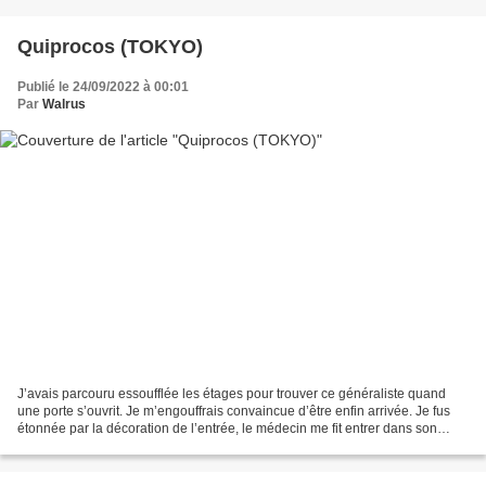
Quiprocos (TOKYO)
Publié le 24/09/2022 à 00:01
Par
Walrus
J’avais parcouru essoufflée les étages pour trouver ce généraliste quand
une porte s’ouvrit. Je m’engouffrais convaincue d’être enfin arrivée. Je fus
étonnée par la décoration de l’entrée, le médecin me fit entrer dans son
cabinet. Bien me dit il qu’est...