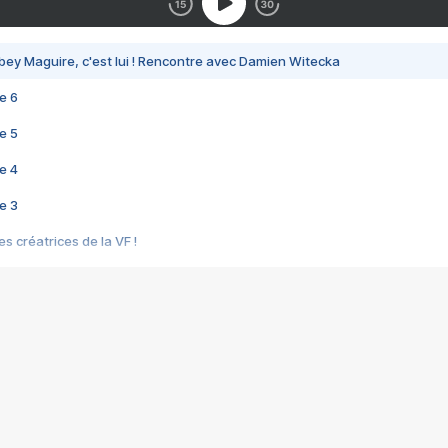
bey Maguire, c'est lui ! Rencontre avec Damien Witecka
e 6
e 5
e 4
e 3
s créatrices de la VF !
e 2
e 1
e Mektoub My Love arrive enfin ! Rencontre avec Shaïn Boumedine et Sal
i : après Toni en famille
elle réalise le bouleversant Dites lui que je l'aime