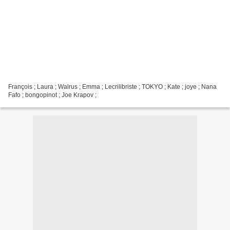
François ; Laura ; Walrus ; Emma ; Lecrilibriste ; TOKYO ; Kate ; joye ; Nana
Fafo ; bongopinot ; Joe Krapov ;