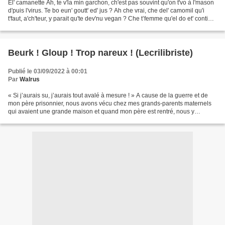
El' camanette Ah, te v'la min garchon, ch'est pas souvint qu'on t'vo à l'mason
d'puis l'virus. Te bo eun' goutt' ed' jus ? Ah che vrai, che del' camomil qu'i
t'faut, a'ch'teur, y parait qu'te dev'nu vegan ? Che t’femme qu'el do et' continte
! Cha, che...
Beurk ! Gloup ! Trop nareux ! (Lecrilibriste)
Publié le 03/09/2022 à 00:01
Par
Walrus
« Si j’aurais su, j’aurais tout avalé à mesure ! » A cause de la guerre et de
mon père prisonnier, nous avons vécu chez mes grands-parents maternels
qui avaient une grande maison et quand mon père est rentré, nous y
sommes restés ! A cette époque-là,...