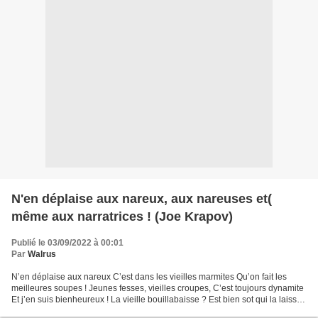
N'en déplaise aux nareux, aux nareuses et(
même aux narratrices ! (Joe Krapov)
Publié le 03/09/2022 à 00:01
Par
Walrus
N’en déplaise aux nareux C’est dans les vieilles marmites Qu’on fait les
meilleures soupes ! Jeunes fesses, vieilles croupes, C’est toujours dynamite
Et j’en suis bienheureux ! La vieille bouillabaisse ? Est bien sot qui la laisse
Au prétexte qu’on l’a...