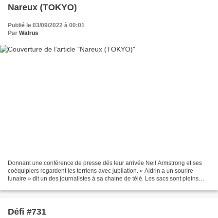
Nareux (TOKYO)
Publié le 03/09/2022 à 00:01
Par
Walrus
Donnant une conférence de presse dés leur arrivée Neil Armstrong et ses
coéquipiers regardent les terriens avec jubilation. « Aldrin a un sourire
lunaire » dit un des journalistes à sa chaine de télé. Les sacs sont pleins
d’échantillons de roches lunaires....
Défi #731