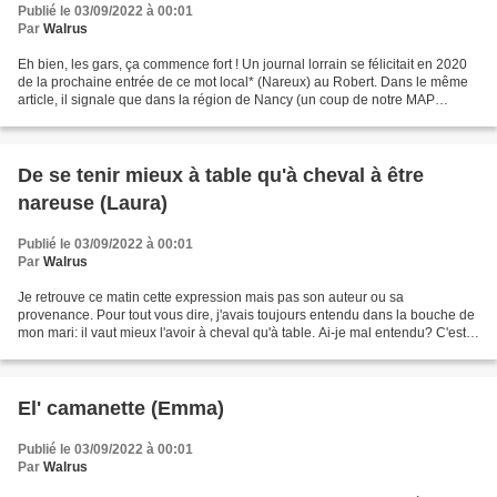
Publié le 03/09/2022 à 00:01
Par
Walrus
Eh bien, les gars, ça commence fort ! Un journal lorrain se félicitait en 2020
de la prochaine entrée de ce mot local* (Nareux) au Robert. Dans le même
article, il signale que dans la région de Nancy (un coup de notre MAP
bienaimée sans doute), on utilise...
De se tenir mieux à table qu'à cheval à être
nareuse (Laura)
Publié le 03/09/2022 à 00:01
Par
Walrus
Je retrouve ce matin cette expression mais pas son auteur ou sa
provenance. Pour tout vous dire, j'avais toujours entendu dans la bouche de
mon mari: il vaut mieux l'avoir à cheval qu'à table. Ai-je mal entendu? C'est
ce qu'il disait de moi (et d'autres...
El' camanette (Emma)
Publié le 03/09/2022 à 00:01
Par
Walrus