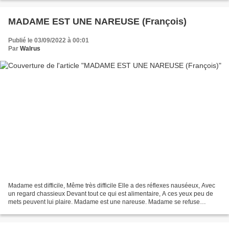
MADAME EST UNE NAREUSE (François)
Publié le 03/09/2022 à 00:01
Par
Walrus
Madame est difficile, Même très difficile Elle a des réflexes nauséeux, Avec
un regard chassieux Devant tout ce qui est alimentaire, A ces yeux peu de
mets peuvent lui plaire. Madame est une nareuse. Madame se refuse
d’ingurgiter, Ce qui pourrait être...