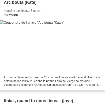
Arc bouta (Kate)
Publié le 03/09/2022 à 00:01
Par
Walrus
Arc bouta Néreuse Ou nareuse ? Si du nez Elle en avait C'était du flair De la
détermination militaire Jeanne la bonne Lorraine Vierge souveraine
Voyageuse Victorieuse À Orléans Où bascula la Guerre de Cent Ans Sainte
belliqueuse "Qu'Anglois brûlèrent...
tiniak, quand tu nous tiens... (joye)