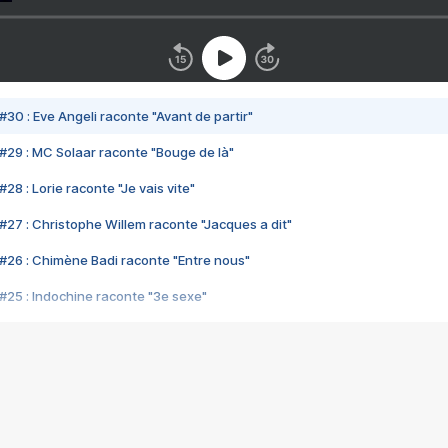
#30 : Eve Angeli raconte "Avant de partir"
#29 : MC Solaar raconte "Bouge de là"
28 : Lorie raconte "Je vais vite"
#27 : Christophe Willem raconte "Jacques a dit"
#26 : Chimène Badi raconte "Entre nous"
#25 : Indochine raconte "3e sexe"
#24 : Zaho raconte "C'est chelou"
#23 : Patrick Bruel raconte "Au café des délices"
#22 : Kyo raconte "Le chemin"
#21 : Nolwenn Leroy raconte "Cassé"