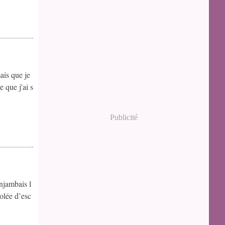
ais que je
 que j'ai s
Publicité
enjambais l
olée d’esc