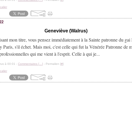
calier
022
Geneviève (Walrus)
lisant mon titre, vous pensez immédiatement à la Sainte patronne du gai 
 Paris, s'il échet. Mais moi, c'est celle qui fut la Vénérée Patronne de 
rofessionnelles qui me vient à l'esprit. Celle à qui je...
rus à 00:01 -
Commentaires [
…
]
- Permalien [
#
]
calier