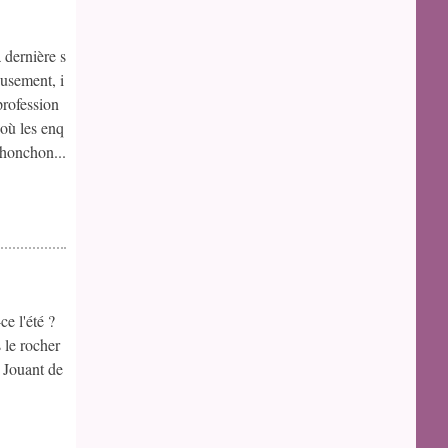
 dernière s
usement, i
profession
 où les enq
chonchon...
ce l'été ?
 le rocher
o Jouant de