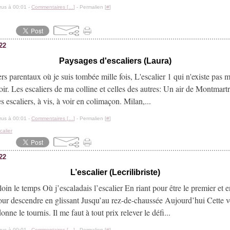
rus à 00:01 -
Commentaires [
…
]
- Permalien [
#
]
022
Paysages d'escaliers (Laura)
ers parentaux où je suis tombée mille fois, L'escalier 1 qui n'existe pas m
oir. Les escaliers de ma colline et celles des autres: Un air de Montmartre
s escaliers, à vis, à voir en colimaçon. Milan,...
rus à 00:01 -
Commentaires [
…
]
- Permalien [
#
]
calier
022
L’escalier (Lecrilibriste)
 loin le temps Où j’escaladais l’escalier En riant pour être le premier et 
ur descendre en glissant Jusqu’au rez-de-chaussée Aujourd’hui Cette v
onne le tournis. Il me faut à tout prix relever le défi...
rus à 00:01 -
Commentaires [
…
]
- Permalien [
#
]