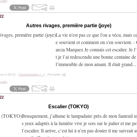
calier
022
Autres rivages, première partie (joye)
La vie n'est pas ce que l'on a vécu, mais c
e souvient et comment on s'en souvient. -
arcia Marquez Je connais cet escalier. Je l
t je l’ai redescendu une bonne centaine de 
l’immeuble de mon amant. Il était grand...
rus à 00:01 -
Commentaires [
…
]
- Permalien [
#
]
calier
022
Escalier (TOKYO)
Brusquement, j’allume le lampadaire près de mon fauteuil u
s yeux adaptés à la lumière vive je sors sur le palier et me 
l’escalier. Il arrive, c’est lui à n’en pas douter il me suivrait