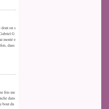
e dont on s
 Gabriel G
’ai monté e
fois, dans
ne fois me
penche dans
 au bout du