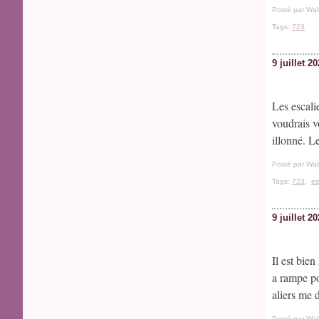
Posté par Wal
Tags:
723
9 juillet 2
Les escali
voudrais v
illonné. Le
Posté par Wal
Tags:
723
,
es
9 juillet 2
Il est bien
a rampe po
aliers me d
Posté par Wal