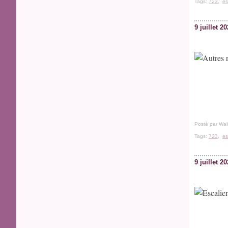
Tags:
723
,
es
9 juillet 2
Posté par Wal
Tags:
723
,
es
9 juillet 2