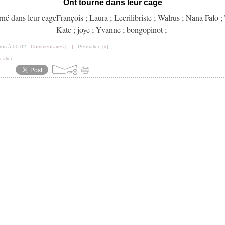
Ont tourné dans leur cage
François ; Laura ; Lecrilibriste ; Walrus ; Nana Faf
Kate ; joye ; Yvanne ; bongopinot ;
rus à 00:02 -
Commentaires [
…
]
- Permalien [
#
]
calier