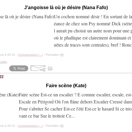
J'angoisse là où je désire (Nana Fafo)
Un cochon nommé désir ! En sortant de la
éance de chez son Psy nommé Dick (série
l aurait pu choisir un autre nom pour une 
où le phallique est clairement dominant et
uêtes de traces sont centrales), bref ! Ron
rus à 00:01 -
Commentaires [
…
]
- Permalien [
#
]
calier
022
Faire scène (Kate)
Faire scène Est-ce un escalier ? E comme escalier, escale, est-
Escale en Périgord Où l'on flâne dehors Escalier Creusé dans
Pour s'abriter Se cacher Est-ce l'été Est-ce le hasard Si ce tri
vant ce bar Sur le trottoir Ce...
rus à 00:01 -
Commentaires [
…
]
- Permalien [
#
]