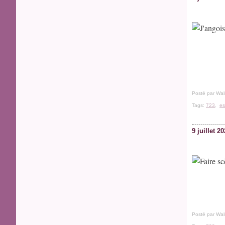
Posté par Wal
Tags:
723
,
es
9 juillet 2
Posté par Wal