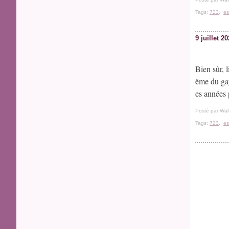
Tags:
723
,
es
9 juillet 2
Bien sûr, 
ême du gay
es années p
Posté par Wal
Tags:
723
,
es