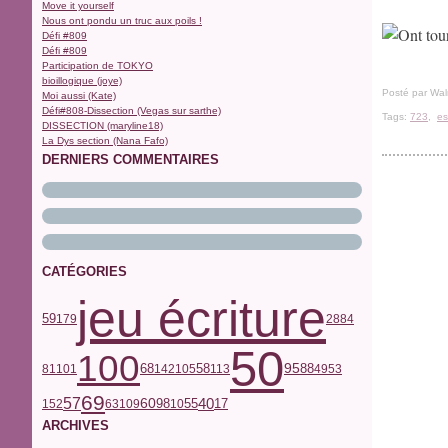
Move it yourself
Nous ont pondu un truc aux poils !
Défi #809
Défi #809
Participation de TOKYO
bioillogique (joye)
Posté par Wal
Moi aussi (Kate)
Défi#808-Dissection (Vegas sur sarthe)
Tags:
723
,
es
DISSECTION (maryline18)
La Dys section (Nana Fafo)
DERNIERS COMMENTAIRES
CATÉGORIES
jeu écriture
59
179
28
84
50
100
68
58
95
81
101
142
105
113
88
49
53
69
57
40
17
60
98
55
152
63
109
10
ARCHIVES