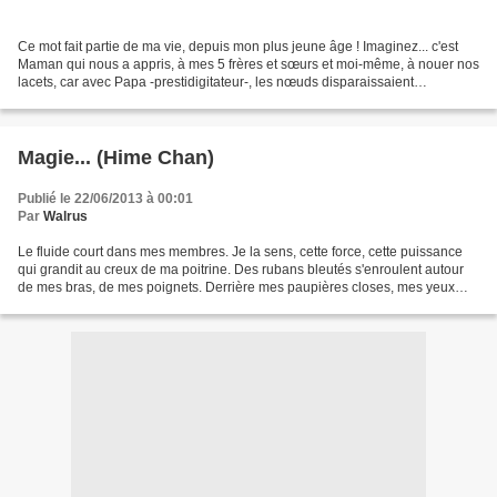
Ce mot fait partie de ma vie, depuis mon plus jeune âge ! Imaginez... c'est
Maman qui nous a appris, à mes 5 frères et sœurs et moi-même, à nouer nos
lacets, car avec Papa -prestidigitateur-, les nœuds disparaissaient
immanquablement. Sans doute est-ce...
Magie... (Hime Chan)
Publié le 22/06/2013 à 00:01
Par
Walrus
Le fluide court dans mes membres. Je la sens, cette force, cette puissance
qui grandit au creux de ma poitrine. Des rubans bleutés s'enroulent autour
de mes bras, de mes poignets. Derrière mes paupières closes, mes yeux
tressaillent. Chaque fois c'est...