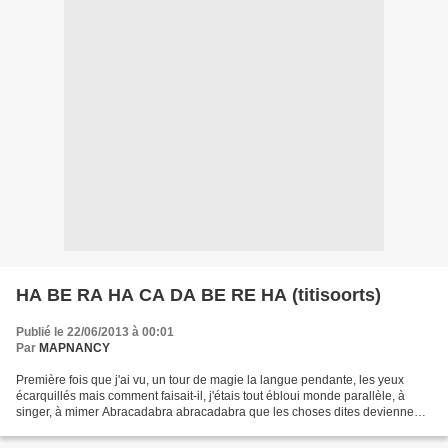
HA BE RA HA CA DA BE RE HA (titisoorts)
Publié le 22/06/2013 à 00:01
Par
MAPNANCY
Première fois que j'ai vu, un tour de magie la langue pendante, les yeux
écarquillés mais comment faisait-il, j'étais tout ébloui monde parallèle, à
singer, à mimer Abracadabra abracadabra que les choses dites deviennent
vivantes Abracadabra abracadabra...