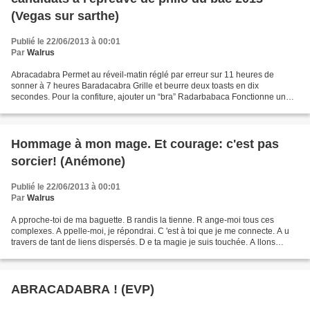
(Vegas sur sarthe)
Publié le 22/06/2013 à 00:01
Par
Walrus
Abracadabra Permet au réveil-matin réglé par erreur sur 11 heures de
sonner à 7 heures Baradacabra Grille et beurre deux toasts en dix
secondes. Pour la confiture, ajouter un “bra” Radarbabaca Fonctionne un
peu comme un radar mais équipé d'un babaca Rabacabrada-94...
Hommage à mon mage. Et courage: c'est pas
sorcier! (Anémone)
Publié le 22/06/2013 à 00:01
Par
Walrus
A pproche-toi de ma baguette. B randis la tienne. R ange-moi tous ces
complexes. A ppelle-moi, je répondrai. C 'est à toi que je me connecte. A u
travers de tant de liens dispersés. D e ta magie je suis touchée. A llons
ensemble vers la grâce, B ravons...
ABRACADABRA ! (EVP)