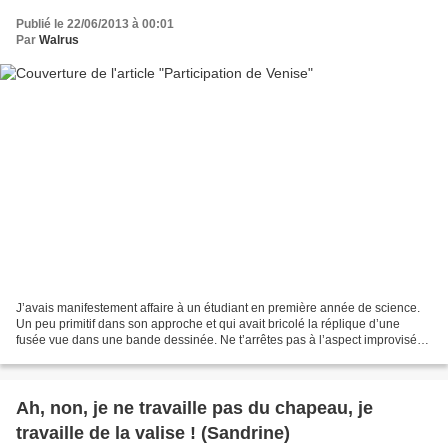
Publié le 22/06/2013 à 00:01
Par
Walrus
J’avais manifestement affaire à un étudiant en première année de science.
Un peu primitif dans son approche et qui avait bricolé la réplique d’une
fusée vue dans une bande dessinée. Ne t’arrêtes pas à l’aspect improvisé
me dit il. En fait vois tu ,sa...
Ah, non, je ne travaille pas du chapeau, je
travaille de la valise ! (Sandrine)