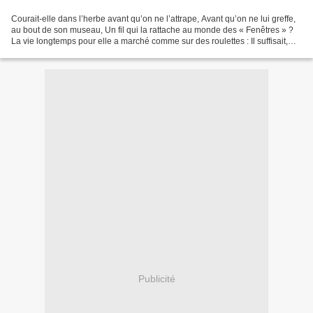
Courait-elle dans l’herbe avant qu’on ne l’attrape, Avant qu’on ne lui greffe,
au bout de son museau, Un fil qui la rattache au monde des « Fenêtres » ?
La vie longtemps pour elle a marché comme sur des roulettes : Il suffisait,
pour que ça roule De ne...
Publicité