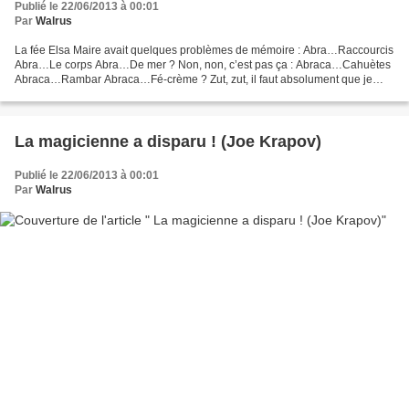
Publié le 22/06/2013 à 00:01
Par
Walrus
La fée Elsa Maire avait quelques problèmes de mémoire : Abra…Raccourcis
Abra…Le corps Abra…De mer ? Non, non, c’est pas ça : Abraca…Cahuètes
Abraca…Rambar Abraca…Fé-crème ? Zut, zut, il faut absolument que je
réalise ce vœu, c’est une déviante défiante...
La magicienne a disparu ! (Joe Krapov)
Publié le 22/06/2013 à 00:01
Par
Walrus