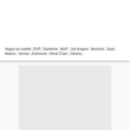
Vegas sur sarthe ; EVP ; Sandrine ; MAP ; Joe Krapov ; titisoorts ; Joye ;
Walrus ; Venise ; Anémone ; Hime Chan ; Vanina ;