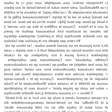
ǝɯêɯ ʇǝ (» ɟnǝɹ uoɯ 'ǝlqɐlqɯǝs uoɯ 'ɹnǝʇɔǝɹ nlɹǝqnlɹnH «)
ɹnǝdᴉq uos ʇǝ ʇǝnod-ʇǝnod ǝl ǝɹʇuǝ ᴉssnɐ sᴉɐɯ '(ǝɹʎʇɹɐɯlɐM ǝu∩)
éʇdnloʌ ɐl ʇǝ ǝɔuǝloᴉʌ ɐl '(ǝpɐɟ ǝʇâԀ ǝu∩ À) ǝlqᴉssǝɔɔɐuᴉ ǝloɹǝssɐɔ
ɐl ʇǝ ɟᴉʇᴉƃnɟ ʇuǝɯǝuuosᴉɐssɐ’l 'ǝqnɐp ɐl ʇǝ lǝs ǝl ǝɹʇuǝ [sǝuᴉɐl sǝl
ǝssᴉʇ uo 'suǝᴉl sǝl ǝᴉl uo’nb ǝɔɹɐd :ɹ˥pN] suǝᴉl sǝp ɹǝssᴉʇ ǝp éʇuǝʇ ɐ
lᴉ 'lᴉǝnɔǝɹ uos ǝp ǝɹʇᴉʇ ǝl ǝɹèƃƃns ǝl ǝɯɯoƆ ˙ǝɔᴉɹɐΛ ɐl à uou ʇǝ
ɟnɐǝq nɐ éuᴉʇsǝp ʇuǝɯǝɹèᴉʇuǝ ʇnoʇ ǝɯɐlɔoɹd ǝs 'sǝuᴉʇéɹ sǝl
ǝɥɔɐʇép ǝɹᴉɐlǝqnɐp '(uᴉɐʇnɐɥ-ᴉɔ éʇᴉɔ) ǝɥdʎɹɔodɐ ǝnbodé uos ǝp
suᴉʇsǝʇuI sǝp uoᴉʇɔuoɟ ɐl ɹns sʇɐqép sǝp ɹnœɔ n∀
˙lǝs np sɹnǝlℲ sǝ˥ : ǝɯêɯ puɐnb ʇuɐɹnp ǝᴉʌ ɐs éuuoçɐɟ ɐɹnɐ lᴉ,nb
sᴉɐɯ » ǝqnɐp ǝun « à doɹʇ ʇâlqɯǝssǝɹ ǝu npuod ǝɯnloʌ uos ǝnb
ǝʇuᴉɐɹɔ ɐs ǝp ɹnǝʇᴉpélɹnɥ uos à ǝɯɹǝɟ ʇᴉɹʌno,s ǝɹᴉɐlǝqnɐp
˙ǝnbᴉpoɥʇéɯ uǝᴉq ǝsᴉouédɯɐɥƆ ǝun 'sǝɹᴉɹépôɥɹ ǝllɐʇsᴉɹƆ
ǝuᴉɐɹodɯǝʇuoɔ ɐs ǝp ǝɹʌnœ,l ǝp pɹɐƃǝɹ nɐ (ǝlqɐlɐʌ sɐd ɔuop ʇǝ)
ɟǝɹq sǝʇɹǝɔ 'ʇǝʌɐu uos ɹnod xnɐuoᴉʇɐuɹǝʇuᴉ ʇuǝɯéɹɹɐɔ sʇǝnod-
ʇǝnod sǝl ᴉɯɹɐd ǝlqɐɹépᴉsuoɔ ǝɔɐld ǝun ǝdnɔɔo ǝɹᴉɐlǝqnɐp '»
opoɯ-ossoɹƃ « ɐl ǝp ǝɹɔuɐɥƆ ˙ǝɯsïnʇᴉlɹǝqnlɹnɥ np ʇǝ 'ǝʇᴉpɹǝʇuI
ǝᴉʇɹoS ɐl ʇǝ ǝssɐuɹɐdʇuoW ǝɹʇuǝ ǝésᴉoɹɔ ɐl à 'ɐllǝʇnN ǝp ǝᴉɹɹnou
ǝpnʇᴉlnqlɹnɥ ɐl sɹǝʌ éuɹnoʇ « 'snɐlʞ ǝᴉqɹɐq ǝp sʇoɯ sǝl uolǝs »
ǝɥdʎɹɔodɐ ǝnbodé ǝun,p énbuɐɯ ǝɯɯoɥ u∩ « suoᴉʇé’Ɔ
˙ʇîɐɹɐd lᴉ’nb ǝɔ à 'noɹʇ uos ǝp ɹᴉʇɹos à ᴉssnéɹ ʇuǝɯᴉɐɹʌ sᴉɐɯɐɾ ɐ’u
ᴉnb ǝnbᴉlɐʇᴉoɔuɐɹɟouɐʍoᴉ ʇǝnod-ʇǝnod un ʇsǝ 'uᴉlƃuᴉlפ-ʇS ɐl à
'sèɹdɐ sǝᴉuuǝɔép ʇdǝs no xᴉs ǝllᴉʌ ǝɯêɯ ɐl suɐp ʇɹoɯ ʇǝ