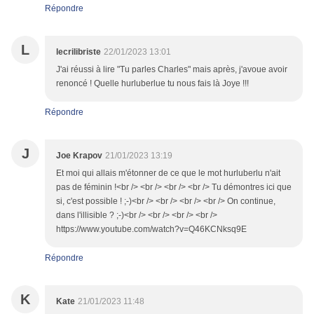
Répondre
L
lecrilibriste
22/01/2023 13:01
J'ai réussi à lire "Tu parles Charles" mais après, j'avoue avoir
renoncé ! Quelle hurluberlue tu nous fais là Joye !!!
Répondre
J
Joe Krapov
21/01/2023 13:19
Et moi qui allais m'étonner de ce que le mot hurluberlu n'ait
pas de féminin !<br /> <br /> <br /> <br /> Tu démontres ici que
si, c'est possible ! ;-)<br /> <br /> <br /> <br /> On continue,
dans l'illisible ? ;-)<br /> <br /> <br /> <br />
https://www.youtube.com/watch?v=Q46KCNksq9E
Répondre
K
Kate
21/01/2023 11:48