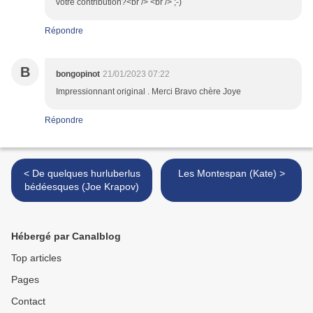
votre contribution?<br /> <br /> ;-)
Répondre
B
bongopinot
21/01/2023 07:22
Impressionnant original . Merci Bravo chère Joye
Répondre
< De quelques hurluberlus
Les Montespan (Kate) >
bédéesques (Joe Krapov)
Hébergé par Canalblog
Top articles
Pages
Contact