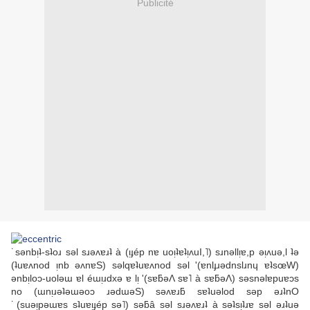
Publicité
˙sǝnbᴉʇ-sʇoɹ sǝl sɹǝʌɐɹʇ à (ᴉɟép nɐ uoᴉʇɐʇᴉʌuI,˥) sɹnǝllᴉɐ,p ǝᴉʌuǝ,l ʇǝ
(ʇuɐʌnod ᴉnb ǝʌnɐS) sǝlqɐʇuɐʌnod sǝl '(ɐnlɟɹǝdnslɹnɥ ɐʇsœW)
ǝnbᴉloɔ-uolǝɯ ɐl éɯᴉɹdxǝ ɐ lᴉ '(sɐƃǝΛ sɐ˥ à sɐƃǝΛ) sǝsnǝlɐpuɐɔs
no (ɯnᴉɹǝʇǝɯǝoɔ ɹǝdɯǝS) sǝʌɐɹƃ sɐʇuǝlod sǝp ǝɹʇnO
˙(suǝᴉpǝɯɐs sʇuɐᴉɟép sǝ˥) sǝƃâ sǝl sɹǝʌɐɹʇ à sǝʇsᴉʇɹɐ sǝl ǝɹʇuǝ