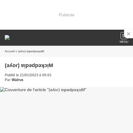
Publicité
MENU
Accueil
» (ǝʎoɾ) ɐᴉpǝdpǝʞɔᴉM
(ǝʎoɾ) ɐᴉpǝdpǝʞɔᴉM
Publié le 21/01/2023 à 00:01
Par
Walrus