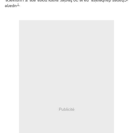
'ǝɔèʇnlɹnH à 'ǝɹè ǝɹʇou ʇuɐʌɐ ɹǝᴉɹʌéɟ 0Ɛ ǝl éu 'ǝɹᴉɐlǝqnɐp sǝlɹɐɥƆ-
ǝlɹɐdn┴
Publicité