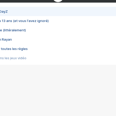
 DayZ
 a 13 ans (et vous l'avez ignoré)
e (littéralement)
im Rayan
 toutes les règles
s les jeux vidéo
us choquant de Rockstar ? - Le scandale BULLY
e plus moche de Steam
du RÊVE tourne au CAUCHEMAR
pendant 8 heures
it… à tort
umiliés par un jeu vidéo