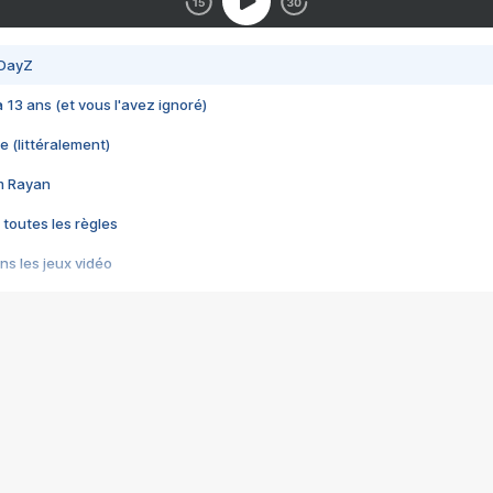
 DayZ
 a 13 ans (et vous l'avez ignoré)
e (littéralement)
im Rayan
 toutes les règles
s les jeux vidéo
us choquant de Rockstar ? - Le scandale BULLY
e plus moche de Steam
du RÊVE tourne au CAUCHEMAR
pendant 8 heures
it… à tort