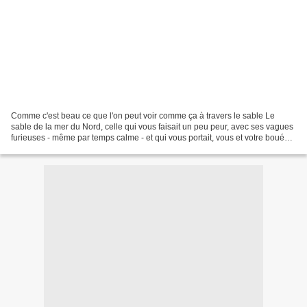
Comme c'est beau ce que l'on peut voir comme ça à travers le sable Le
sable de la mer du Nord, celle qui vous faisait un peu peur, avec ses vagues
furieuses - même par temps calme - et qui vous portait, vous et votre bouée
Fina. Le sable ? Mais non, sur...