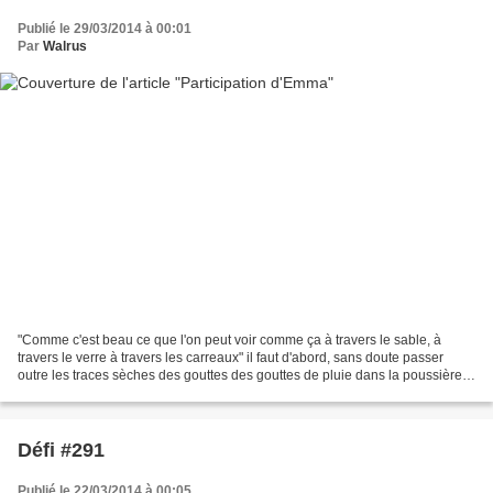
Publié le 29/03/2014 à 00:01
Par
Walrus
"Comme c'est beau ce que l'on peut voir comme ça à travers le sable, à
travers le verre à travers les carreaux" il faut d'abord, sans doute passer
outre les traces sèches des gouttes des gouttes de pluie dans la poussière,
j'y penserai demain, dit Scarlett,...
Défi #291
Publié le 22/03/2014 à 00:05