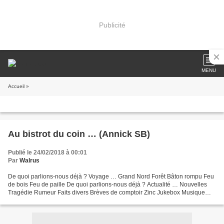
Publicité
MENU
Accueil
»
Au bistrot du coin … (Annick SB)
Publié le 24/02/2018 à 00:01
Par
Walrus
De quoi parlions-nous déjà ? Voyage … Grand Nord Forêt Bâton rompu Feu
de bois Feu de paille De quoi parlions-nous déjà ? Actualité … Nouvelles
Tragédie Rumeur Faits divers Brèves de comptoir Zinc Jukebox Musique
Pas trop fort, on ne s’entend plus ! De...