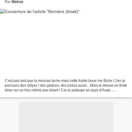
Par
Walrus
C'est pas tant que la mousse tache mais cette froide boue me fâche ! J'en ai
parcouru des rallyes ! des glabres, des poilus aussi... Mais je dresse un triste
bilan sur un trou même pas béant ! Car je patauge en pays d'Auge...
Qu'allais-je faire en cette...