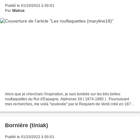
Publié le 01/10/2022 à 00:01
Par
Walrus
Alors que je cherchais l'inspiration, je suis tombée sur les très belles
rouflaquettes du Roi d'Espagne, Alphonse XII ( 1874-1885 ) . Poursuivant
mes recherches, me voilà "soulevée" par le Requiem de Verdi créé en 1874,
puis entrain de visiter la Sagra...
Bornière (tiniak)
Publié le 01/10/2022 à 00:01