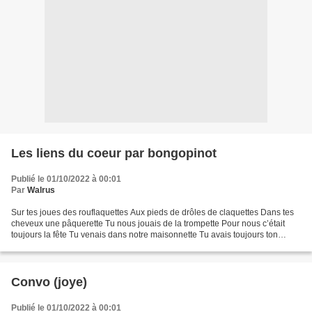
Les liens du coeur par bongopinot
Publié le 01/10/2022 à 00:01
Par
Walrus
Sur tes joues des rouflaquettes Aux pieds de drôles de claquettes Dans tes
cheveux une pâquerette Tu nous jouais de la trompette Pour nous c’était
toujours la fête Tu venais dans notre maisonnette Tu avais toujours ton
assiette À table tu posais des devinettes...
Convo (joye)
Publié le 01/10/2022 à 00:01