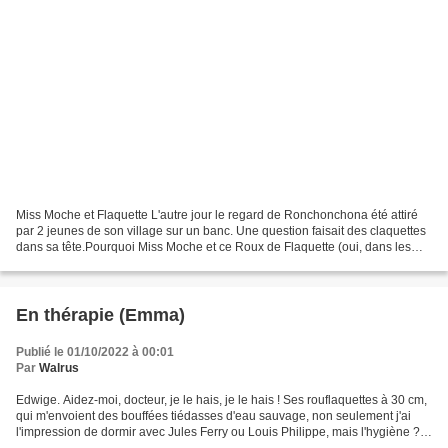
Miss Moche et Flaquette L'autre jour le regard de Ronchonchona été attiré
par 2 jeunes de son village sur un banc. Une question faisait des claquettes
dans sa tête.Pourquoi Miss Moche et ce Roux de Flaquette (oui, dans les
petits villages, on affuble...
En thérapie (Emma)
Publié le 01/10/2022 à 00:01
Par
Walrus
Edwige. Aidez-moi, docteur, je le hais, je le hais ! Ses rouflaquettes à 30 cm,
qui m'envoient des bouffées tiédasses d'eau sauvage, non seulement j'ai
l'impression de dormir avec Jules Ferry ou Louis Philippe, mais l'hygiène ?