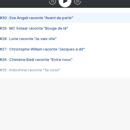
#30 : Eve Angeli raconte "Avant de partir"
#29 : MC Solaar raconte "Bouge de là"
28 : Lorie raconte "Je vais vite"
#27 : Christophe Willem raconte "Jacques a dit"
#26 : Chimène Badi raconte "Entre nous"
#25 : Indochine raconte "3e sexe"
#24 : Zaho raconte "C'est chelou"
#23 : Patrick Bruel raconte "Au café des délices"
#22 : Kyo raconte "Le chemin"
#21 : Nolwenn Leroy raconte "Cassé"
#20 : Patrick Hernandez raconte "Born to be alive"