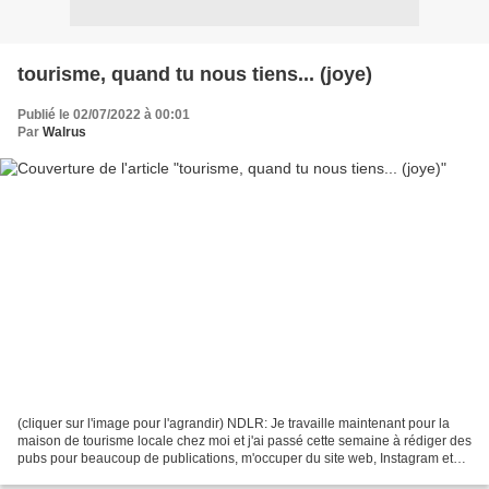
tourisme, quand tu nous tiens... (joye)
Publié le 02/07/2022 à 00:01
Par
Walrus
(cliquer sur l'image pour l'agrandir) NDLR: Je travaille maintenant pour la
maison de tourisme locale chez moi et j'ai passé cette semaine à rédiger des
pubs pour beaucoup de publications, m'occuper du site web, Instagram et
Facebook, préparer un char...