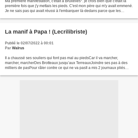
Ma première manifestation, c'était à Bruxelles*. je crois bien que c'était la
première fois que j'y mettais les pieds. C'est mon père qui m'y avait emmené.
Je ne sais pas qui avait réussi à l'embarquer là-dedans parce que les
manifestations, c'était pas...
La manif à Papa ! (Lecrilibriste)
Publié le 02/07/2022 à 00:01
Par
Walrus
Il a chaussé ses souliers qui font pas mal au piedsCar il va marcher,
marcher, marcherDes Brotteaux jusqu’aux TerreauxJoindre ses pas à des
milliers de pasPour râler contre ce qui ne va pasIl a mis 2 journaux pliés
dans son béretPour amortir la matraque...