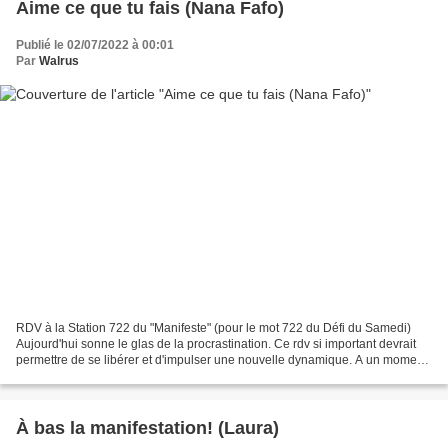
Aime ce que tu fais (Nana Fafo)
Publié le 02/07/2022 à 00:01
Par
Walrus
RDV à la Station 722 du "Manifeste" (pour le mot 722 du Défi du Samedi)
Aujourd'hui sonne le glas de la procrastination. Ce rdv si important devrait
permettre de se libérer et d'impulser une nouvelle dynamique. A un moment,
il faut se lancer et s'élancer...
À bas la manifestation! (Laura)