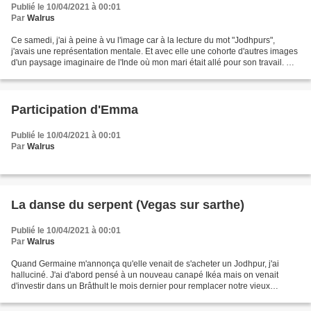
Publié le 10/04/2021 à 00:01
Par
Walrus
Ce samedi, j'ai à peine à vu l'image car à la lecture du mot "Jodhpurs",
j'avais une représentation mentale. Et avec elle une cohorte d'autres images
d'un paysage imaginaire de l'Inde où mon mari était allé pour son travail. De
son propre aveu et indépendamment...
Participation d'Emma
Publié le 10/04/2021 à 00:01
Par
Walrus
La danse du serpent (Vegas sur sarthe)
Publié le 10/04/2021 à 00:01
Par
Walrus
Quand Germaine m'annonça qu'elle venait de s'acheter un Jodhpur, j'ai
halluciné. J'ai d'abord pensé à un nouveau canapé Ikéa mais on venait
d'investir dans un Brâthult le mois dernier pour remplacer notre vieux
Grönlid. Alors j'ai imaginé un SUV qui serait...