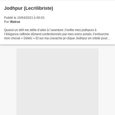
Jodhpur (Lecrilibriste)
Publié le 10/04/2021 à 00:01
Par
Walrus
Quand un défi me défie d’aller à l’aventure J’enfile mes jodhpurs à
l’élégance raffinée dûment confectionnés par mes soins avisés J’enfourche
mon cheval « Déklic » Et sur ma cravache je clique Jodhpur en orbite pour
quelque peu déambuler dans des images...