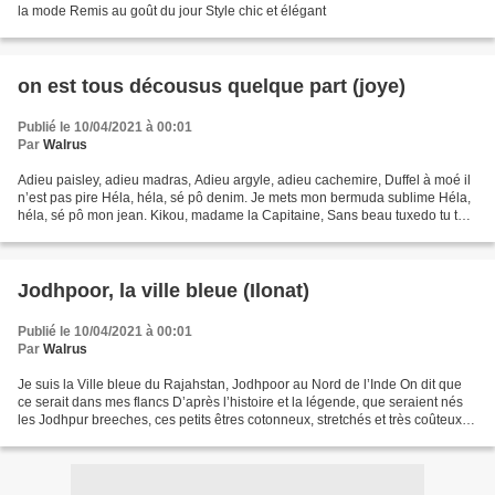
la mode Remis au goût du jour Style chic et élégant
on est tous décousus quelque part (joye)
Publié le 10/04/2021 à 00:01
Par
Walrus
Adieu paisley, adieu madras, Adieu argyle, adieu cachemire, Duffel à moé il
n’est pas pire Héla, héla, sé pô denim. Je mets mon bermuda sublime Héla,
héla, sé pô mon jean. Kikou, madame la Capitaine, Sans beau tuxedo tu te
promènes Cousu de jersey et...
Jodhpoor, la ville bleue (Ilonat)
Publié le 10/04/2021 à 00:01
Par
Walrus
Je suis la Ville bleue du Rajahstan, Jodhpoor au Nord de l’Inde On dit que
ce serait dans mes flancs D’après l’histoire et la légende, que seraient nés
les Jodhpur breeches, ces petits êtres cotonneux, stretchés et très coûteux
qui font fureur aux jambes...