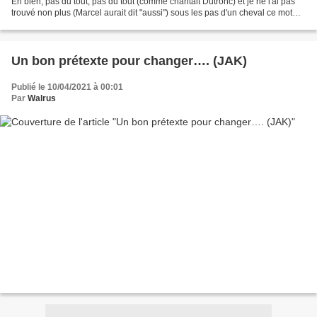
Eh bien, pas du tout, pas du tout (comme chantait Dutronc) et je ne l'ai pas
trouvé non plus (Marcel aurait dit "aussi") sous les pas d'un cheval ce mot
biscornu ! Vous...
Un bon prétexte pour changer…. (JAK)
Publié le 10/04/2021 à 00:01
Par
Walrus