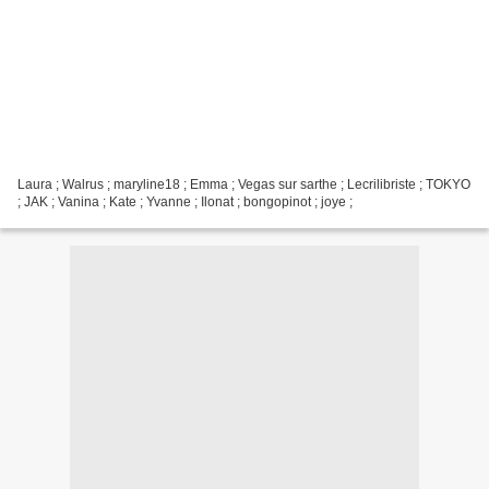
Laura ; Walrus ; maryline18 ; Emma ; Vegas sur sarthe ; Lecrilibriste ; TOKYO
; JAK ; Vanina ; Kate ; Yvanne ; Ilonat ; bongopinot ; joye ;