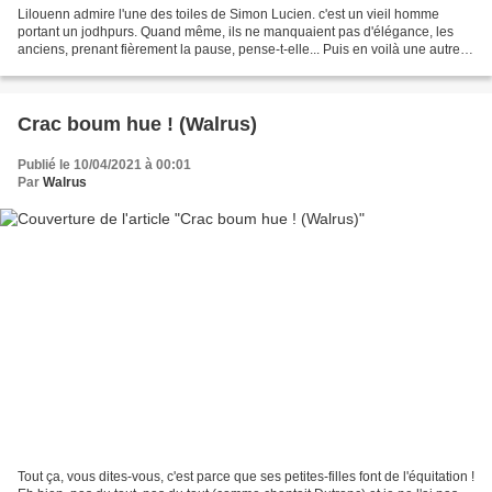
Lilouenn admire l'une des toiles de Simon Lucien. c'est un vieil homme
portant un jodhpurs. Quand même, ils ne manquaient pas d'élégance, les
anciens, prenant fièrement la pause, pense-t-elle... Puis en voilà une autre,
une famille en balade sur un petit...
Crac boum hue ! (Walrus)
Publié le 10/04/2021 à 00:01
Par
Walrus
Tout ça, vous dites-vous, c'est parce que ses petites-filles font de l'équitation !