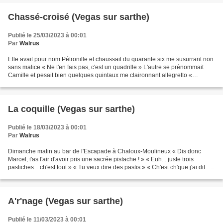
Chassé-croisé (Vegas sur sarthe)
Publié le 25/03/2023 à 00:01
Par
Walrus
Elle avait pour nom Pétronille et chaussait du quarante six me susurrant non
sans malice « Ne t'en fais pas, c'est un quadrille » L'autre se prénommait
Camille et pesait bien quelques quintaux me claironnant allegretto «
Patiente un peu, c'est un quadrille...
La coquille (Vegas sur sarthe)
Publié le 18/03/2023 à 00:01
Par
Walrus
Dimanche matin au bar de l'Escapade à Chaloux-Moulineux « Dis donc
Marcel, t'as l'air d'avoir pris une sacrée pistache ! » « Euh... juste trois
pastiches... ch'est tout » « Tu veux dire des pastis » « Ch'est ch'que j'ai dit...
trois pastiches, pas vrai...
A'r'nage (Vegas sur sarthe)
Publié le 11/03/2023 à 00:01