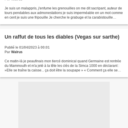
Je suis un malappris, j'enfume les grenouilles on me dit sacripant, auteur de
tours pendables aux admonestations je suis imperméable en un mot comme
en cent je suis une fripouille Je cherche le grabuge et la carabistouille
pinçant le cul des filles en...
Un raffut de tous les diables (Vegas sur sarthe)
Publié le 01/04/2023 à 00:01
Par
Walrus
Ce matin-là je peaufinais mon tiercé dominical quand Germaine est rentrée
du Mammouth et m'a jeté à la tête les clés de la Simca 1000 en déclarant :
»Elle se traîne ta caisse... ça doit être la soupape » « Comment ça elle se
traîne ? T'as desserré le...