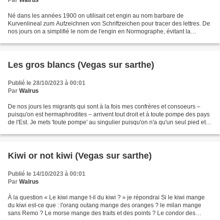
Par
Walrus
Né dans les années 1900 on utilisait cet engin au nom barbare de
Kurvenlineal zum Aufzeichnen von Schriftzeichen pour tracer des lettres. De
nos jours on a simplifié le nom de l'engin en Normographe, évitant la
panique dans les salles de classe lorsque...
Les gros blancs (Vegas sur sarthe)
Publié le 28/10/2023 à 00:01
Par
Walrus
De nos jours les migrants qui sont à la fois mes confrères et consoeurs –
puisqu'on est hermaphrodites – arrivent tout droit et à toute pompe des pays
de l'Est. Je mets 'toute pompe' au singulier puisqu'on n'a qu'un seul pied et si
pour nous c'est singulier,...
Kiwi or not kiwi (Vegas sur sarthe)
Publié le 14/10/2023 à 00:01
Par
Walrus
À la question « Le kiwi mange t-il du kiwi ? » je répondrai Si le kiwi mange
du kiwi est-ce que : l'orang outang mange des oranges ? le milan mange
sans Remo ? Le morse mange des traits et des points ? Le condor des