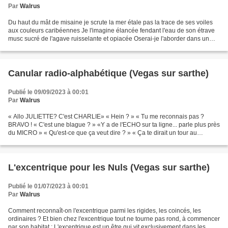
Par
Walrus
Du haut du mât de misaine je scrute la mer étale pas la trace de ses voiles
aux couleurs caribéennes Je l'imagine élancée fendant l'eau de son étrave
musc sucré de l'agave ruisselante et opiacée Oserai-je l'aborder dans un
assaut enflammé au risque d'en...
Canular radio-alphabétique (Vegas sur sarthe)
Publié le 09/09/2023 à 00:01
Par
Walrus
« Allo JULIETTE? C'est CHARLIE» « Hein ? » « Tu me reconnais pas ?
BRAVO ! « C'est une blague ? » «Y a de l'ECHO sur ta ligne... parle plus près
du MICRO » « Qu'est-ce que ça veut dire ? » « Ça te dirait un tour au
QUEBEC en NOVEMBRE avec PAPA ? » « Papa,...
L'excentrique pour les Nuls (Vegas sur sarthe)
Publié le 01/07/2023 à 00:01
Par
Walrus
Comment reconnaît-on l'excentrique parmi les rigides, les coincés, les
ordinaires ? Et bien chez l'excentrique tout ne tourne pas rond, à commencer
par son habitat : L'excentrique est un être qui vit exclusivement dans les