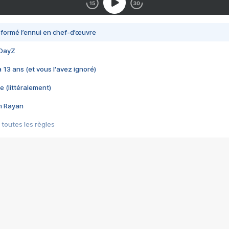
nsformé l’ennui en chef-d’œuvre
 DayZ
 a 13 ans (et vous l'avez ignoré)
e (littéralement)
im Rayan
 toutes les règles
s les jeux vidéo
us choquant de Rockstar ? - Le scandale BULLY
e plus moche de Steam
du RÊVE tourne au CAUCHEMAR
pendant 8 heures