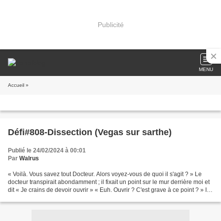
Publicité
MENU
Accueil
»
Défi#808-Dissection (Vegas sur sarthe)
Publié le 24/02/2024 à 00:01
Par
Walrus
« Voilà. Vous savez tout Docteur. Alors voyez-vous de quoi il s'agit ? » Le
docteur transpirait abondamment ; il fixait un point sur le mur derrière moi et
dit « Je crains de devoir ouvrir » « Euh. Ouvrir ? C'est grave à ce point ? » Il
renifla « Vous...