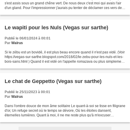
s'est assis sous un grand chêne vert. De nous deux c'est moi qui avais l'air
d'un gland. Pour l'impressionner j'aurais pu tenter de déclamer ces vers de
Charles Peguy que j'avais...
Le wapiti pour les Nuls (Vegas sur sarthe)
Publié le 06/01/2024 à 00:01
Par
Walrus
Si le zébu est un bovidé, il est plus beau encore quand il n'est pas vidé. (Voir
https://vegas-sur-sarthe.blogspot.com/2018/02/le-zebu-pour-les-nuls-et-les-
bois-sans.html ) Quand il est vidé on l'appelle romazava ou plus simplement
pot-au-feu. Si le wapiti...
Le chat de Geppetto (Vegas sur sarthe)
Publié le 25/11/2023 à 00:01
Par
Walrus
Dans l'ombre douce de mon âme solitaire Le quant-à-soi se tisse en filigrane
d'or, Un refuge secret où le temps se dévore, Où les étoiles dansent,
éternelles lumières. Quant à moi, il ne me reste plus qu'à m'excuser
platement – étant sec sur le sujet...