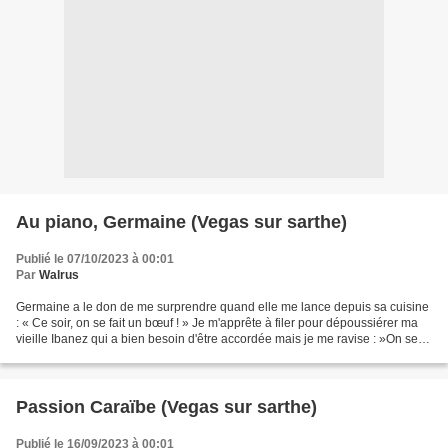
Au piano, Germaine (Vegas sur sarthe)
Publié le 07/10/2023 à 00:01
Par
Walrus
Germaine a le don de me surprendre quand elle me lance depuis sa cuisine
: « Ce soir, on se fait un bœuf ! » Je m'apprête à filer pour dépoussiérer ma
vieille Ibanez qui a bien besoin d'être accordée mais je me ravise : »On sera
combien ? » « On sera...
Passion Caraïbe (Vegas sur sarthe)
Publié le 16/09/2023 à 00:01