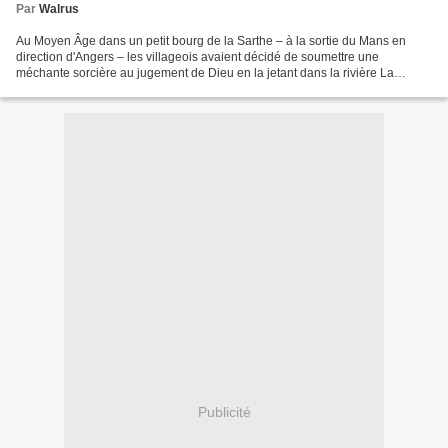
Par
Walrus
Au Moyen Âge dans un petit bourg de la Sarthe – à la sortie du Mans en
direction d'Angers – les villageois avaient décidé de soumettre une
méchante sorcière au jugement de Dieu en la jetant dans la rivière La
Sarthe. A l'époque on appelait ça plaisamment...
Publicité