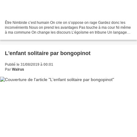
Être Nimbiste c’est humain On crie on s’oppose on rage Gardez donc les
inconvénients Nous on prend les avantages Pas touche à ma cour Ni même
à ma commune On change les discours L’égoïsme en tribune Un langage
généreux Pour tous les sans papier Et tous...
L'enfant solitaire par bongopinot
Publié le 31/08/2019 à 00:01
Par
Walrus