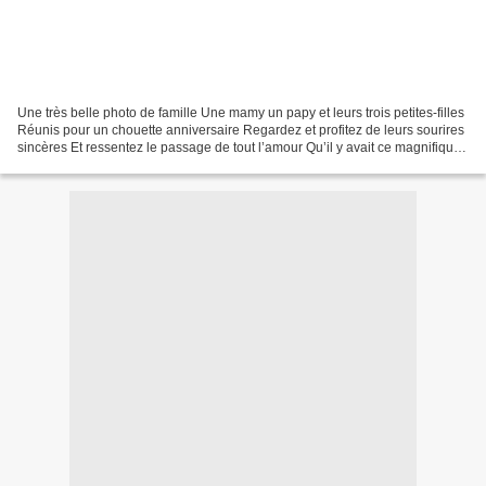
Une très belle photo de famille Une mamy un papy et leurs trois petites-filles
Réunis pour un chouette anniversaire Regardez et profitez de leurs sourires
sincères Et ressentez le passage de tout l’amour Qu’il y avait ce magnifique
jour Et moi j’adore...