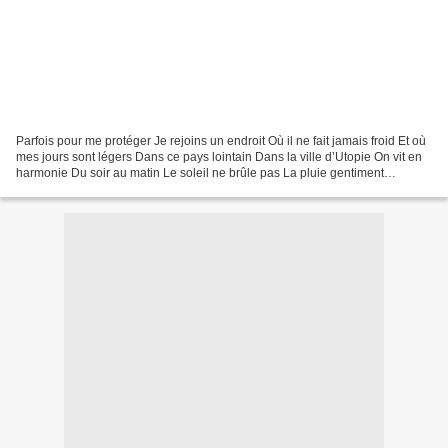
Parfois pour me protéger Je rejoins un endroit Où il ne fait jamais froid Et où
mes jours sont légers Dans ce pays lointain Dans la ville d’Utopie On vit en
harmonie Du soir au matin Le soleil ne brûle pas La pluie gentiment
rafraîchit La lune illumine...