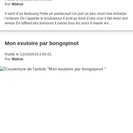
Par
Walrus
Il vient d’un faubourg Porte un pantacourt Un pull un peu court Une écharpe
l’entoure On l’appelle le troubadour Il écrit au fond d’une cour Il fait rimer son
amour En sifflant des bonjours Il passe tous les jours Il manie les
calembours Aussi bien que...
Mon exutoire par bongopinot
Publié le 12/10/2019 à 00:01
Par
Walrus