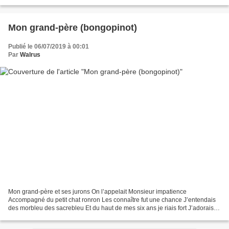
Une fête d’un anniversaire...
Mon grand-père (bongopinot)
Publié le 06/07/2019 à 00:01
Par
Walrus
Mon grand-père et ses jurons On l’appelait Monsieur impatience
Accompagné du petit chat ronron Les connaître fut une chance J’entendais
des morbleu des sacrebleu Et du haut de mes six ans je riais fort J’adorais
sa grosse voix et ses yeux bleus C’était...