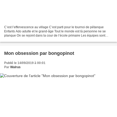
C’est l’effervescence au village C’est parti pour le tournoi de pétanque
Enfants Ado adulte et le grand-âge Tout le monde est là personne ne se
planque On se rejoint dans la cour de l’école primaire Les équipes sont
formées et bien entraînées Le petit...
Mon obsession par bongopinot
Publié le 14/09/2019 à 00:01
Par
Walrus