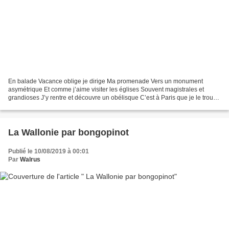
En balade Vacance oblige je dirige Ma promenade Vers un monument
asymétrique Et comme j’aime visiter les églises Souvent magistrales et
grandioses J’y rentre et découvre un obélisque C’est à Paris que je le trouve
A l’église de Saint-Sulpice Sous de bien...
La Wallonie par bongopinot
Publié le 10/08/2019 à 00:01
Par
Walrus