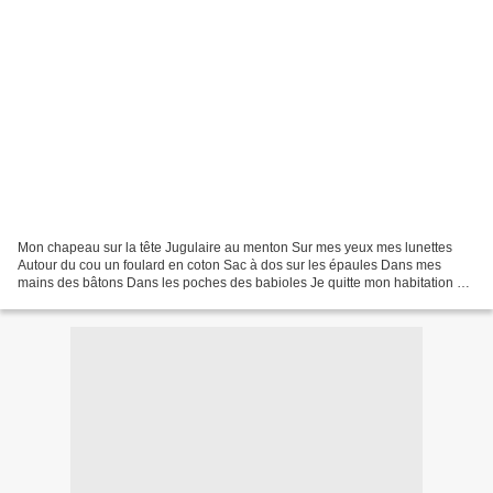
Mon chapeau sur la tête Jugulaire au menton Sur mes yeux mes lunettes
Autour du cou un foulard en coton Sac à dos sur les épaules Dans mes
mains des bâtons Dans les poches des babioles Je quitte mon habitation Je
pars un peu à l’aventure A la rencontre...