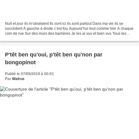
Nuit et jour ils m’obsèdent Ils sont ici ils sont partout Dans ma vie ils se
succèdent A gauche à droite c’est fou Aujourd’hui tout comme hier A chaque
coin de rue Sur des murs des barrières Je les ai vus et bien vus Tous les
chanceux en possèdent Et...
P'têt ben qu'oui, p'têt ben qu'non par
bongopinot
Publié le 07/09/2019 à 00:01
Par
Walrus