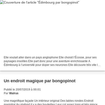
Elle voulait aller dans un pays anglophone Elle choisit l’Écosse, pour ses
paysages insolites Elle part donc pour une aventure enrichissante A
Édimbourg à l’université pour doper ses neurones Elle découvre très vite les
soirées étudiantes Les défilés...
Un endroit magique par bongopinot
Publié le 20/07/2019 à 00:01
Par
Walrus
Une magnifique façade Un intérieur original Des tables rondes Endroit
magistral Au plafond il y a des bouteilles Leur col assez long et très mince