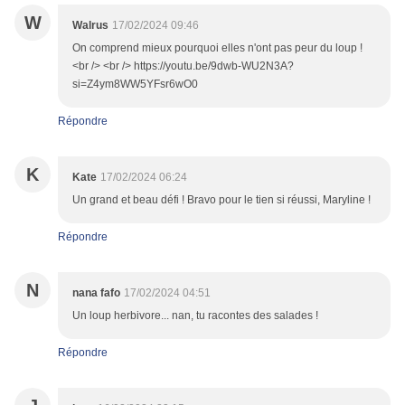
W
Walrus
17/02/2024 09:46
On comprend mieux pourquoi elles n'ont pas peur du loup !
<br /> <br /> https://youtu.be/9dwb-WU2N3A?
si=Z4ym8WW5YFsr6wO0
Répondre
K
Kate
17/02/2024 06:24
Un grand et beau défi ! Bravo pour le tien si réussi, Maryline !
Répondre
N
nana fafo
17/02/2024 04:51
Un loup herbivore... nan, tu racontes des salades !
Répondre