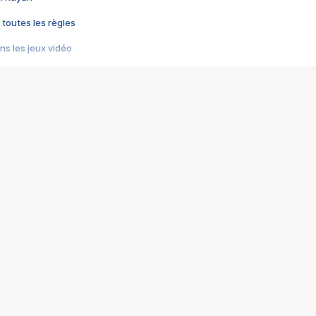
 toutes les règles
s les jeux vidéo
us choquant de Rockstar ? - Le scandale BULLY
e plus moche de Steam
du RÊVE tourne au CAUCHEMAR
pendant 8 heures
it… à tort
umiliés par un jeu vidéo
ire - Final Fantasy 8
ti un empire - Age of Empires
story DOFUS
tard, il crée l'un des pires jeux de tous les temps, MindsEye.