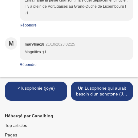
Entraînante ta petite chanson, mais quel déplacement inutile :
il y a plein de Portugaises au Grand-Duché de Luxembourg !
;-)
Répondre
M
maryline18
21/10/2023 02:25
Magnifico :) !
Répondre
< lusophonie (joye)
Un Lusophone qui aurait
besoin d'un sonotone (Joe
Krapov) >
Hébergé par Canalblog
Top articles
Pages