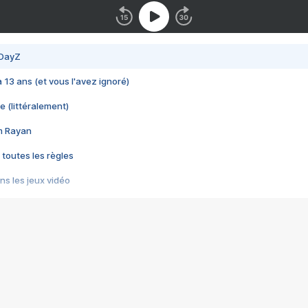
 DayZ
 a 13 ans (et vous l'avez ignoré)
e (littéralement)
im Rayan
 toutes les règles
s les jeux vidéo
us choquant de Rockstar ? - Le scandale BULLY
e plus moche de Steam
du RÊVE tourne au CAUCHEMAR
pendant 8 heures
it… à tort