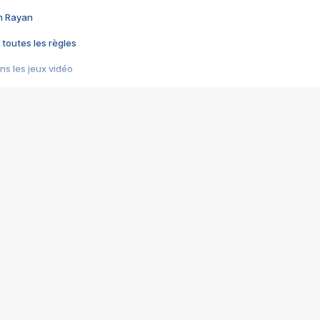
im Rayan
 toutes les règles
s les jeux vidéo
us choquant de Rockstar ? - Le scandale BULLY
e plus moche de Steam
du RÊVE tourne au CAUCHEMAR
pendant 8 heures
it… à tort
umiliés par un jeu vidéo
ire - Final Fantasy 8
ti un empire - Age of Empires
story DOFUS