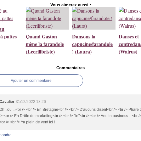
Vous aimerez aussi :
au
 à pattes
Quand Gaston
Dansons la
Danses et
mène la farandole
capucine/farandole
contredan
(Lecrilibriste)
! (Laura)
(Walrus)
Commentaires
Ajouter un commentaire
Cavalier
31/12/2022 18:26
Oh...oui...<br /> <br /> En Bretagne<br /> <br /> D'aucuns disent<br /> <br /> Phare
/> <br /> En Drôle de marketing<br /> <br /> "In"<br /> <br /> And in business ...<br /
<br /> <br /> Ya plein de vent ici !
pondre