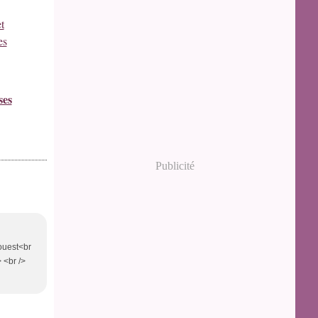
ses
Publicité
 ouest<br
> <br />