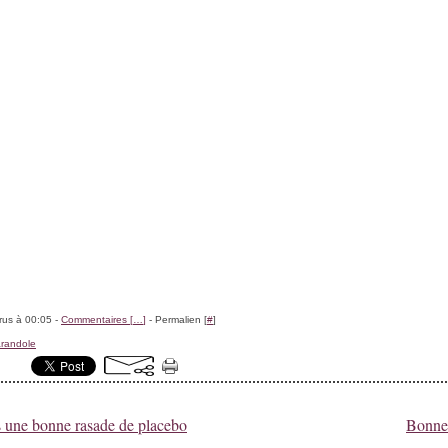
rus à 00:05 -
Commentaires [
…
]
- Permalien [
#
]
randole
s une bonne rasade de placebo
Bonne