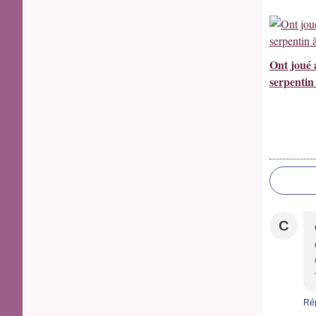
Ont joué 
serpentin
C
Ré