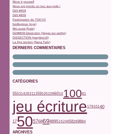
Move it yourself
Nous ont pondu un truc aux poils !
Défi #809
Défi #809
Participation de TOKYO
bioillogique (joye)
Moi aussi (Kate)
Défi#808-Dissection (Vegas sur sarthe)
DISSECTION (maryline18)
La Dys section (Nana Fafo)
DERNIERS COMMENTAIRES
CATÉGORIES
100
59
55
60
53
142
63
113
105
109
10
81
jeu écriture
40
179
101
50
69
57
17
68
95
58
98
88
152
49
28
84
ARCHIVES