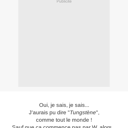
Publicité
Oui, je sais, je sais...
J'aurais pu dire "
Tungstène
",
comme tout le monde !
Sauf que ça commence pas par W, alors...