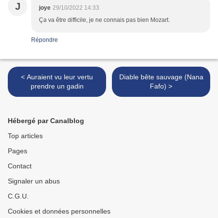
J
joye
29/10/2022 14:33
Ça va être difficile, je ne connais pas bien Mozart.
Répondre
< Auraient vu leur vertu
Diable bête sauvage (Nana
prendre un gadin
Fafo) >
Hébergé par Canalblog
Top articles
Pages
Contact
Signaler un abus
C.G.U.
Cookies et données personnelles