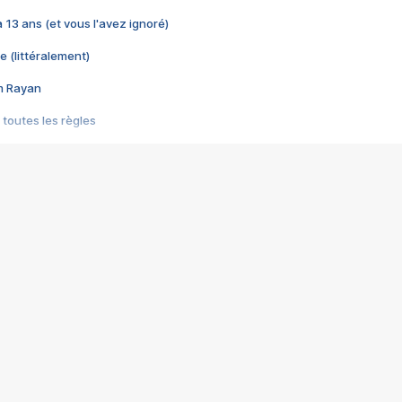
 a 13 ans (et vous l'avez ignoré)
e (littéralement)
im Rayan
 toutes les règles
s les jeux vidéo
us choquant de Rockstar ? - Le scandale BULLY
e plus moche de Steam
du RÊVE tourne au CAUCHEMAR
pendant 8 heures
it… à tort
umiliés par un jeu vidéo
ire - Final Fantasy 8