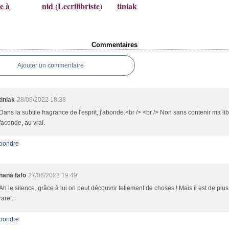
e à
nid (Lecrilibriste)
tiniak
Commentaires
Ajouter un commentaire
tiniak
28/08/2022 18:38
Dans la subtile fragrance de l'esprit, j'abonde.<br /> <br /> Non sans contenir ma lib
faconde, au vrai.
pondre
nana fafo
27/08/2022 19:49
Ah le silence, grâce à lui on peut découvrir tellement de choses ! Mais il est de plu
rare...
pondre