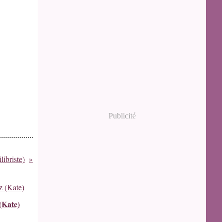
Publicité
libriste)
(Kate)