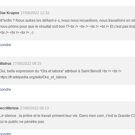
Joe Krapov
27/08/2022 12:32
M"enfin ? Nous autres les défiant·e·s, nous nous recueillons, nous travaillons en si
nous prions pour que le résultat soit bon !?<br /> <br /> <br /> <br /> Et c'est pas trist
<br /> <br /> <br /> ;-)
pondre
Walrus
27/08/2022 08:25
Oui, belle expression du "Ora et labora" attribué à Saint Benoît.<br /> <br />
https://fr.wikipedia.org/wiki/Ora_et_labora
pondre
lecrilibriste
27/08/2022 06:13
Le silence , la prière et le travail priment leur vie. Dans mon coin, c'est la Grande 
où le public ne pénètre pas.
pondre