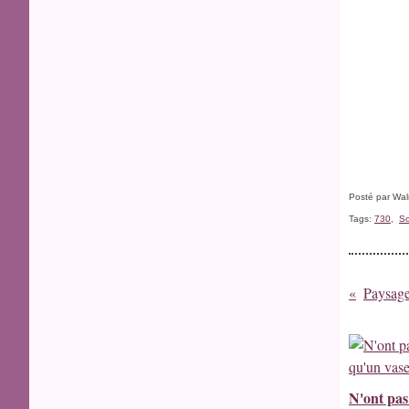
Posté par Wal
Tags:
730
,
So
Paysage
N'ont pas