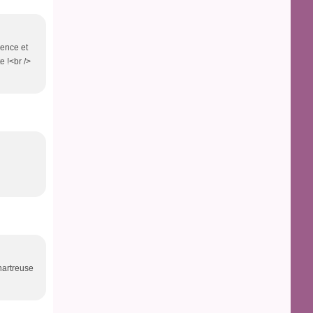
lence et
e !<br />
Chartreuse