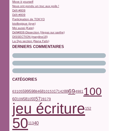
Move it yourself
Nous ont pondu un truc aux poils !
Défi #809
Défi #809
Participation de TOKYO
bioillogique (joye)
Moi aussi (Kate)
Défi#808-Dissection (Vegas sur sarthe)
DISSECTION (maryline18)
La Dys section (Nana Fafo)
DERNIERS COMMENTAIRES
CATÉGORIES
100
69
59
68
17
95
98
63
105
84
101
53
142
88
49
81
57
60
58
55
109
10
28
179
jeu écriture
152
50
40
113