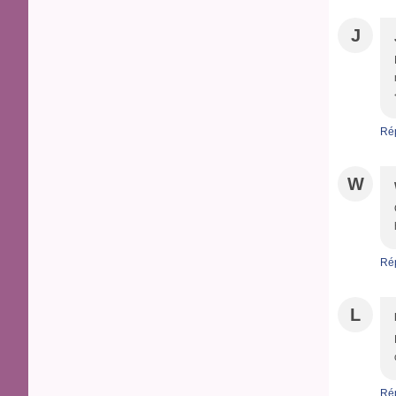
J
Ré
W
Ré
L
Ré