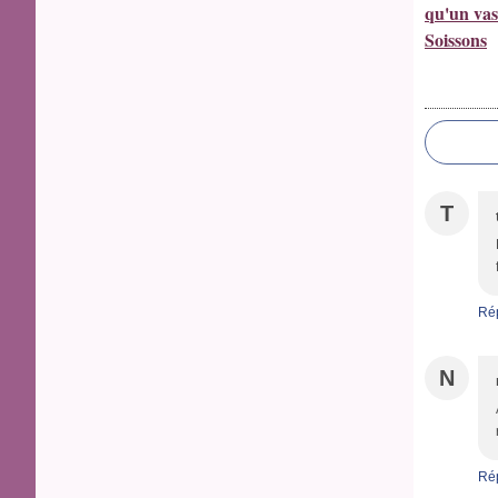
qu'un vas
Soissons
T
Ré
N
Ré