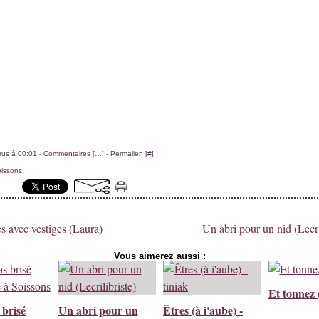
rus à 00:01 -
Commentaires [
…
]
- Permalien [
#
]
issons
s avec vestiges (Laura)
Un abri pour un nid (Lecri
Vous aimerez aussi :
Et tonnez 
 brisé
Un abri pour un
Êtres (à i'aube) -