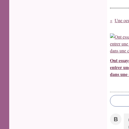
Une oeu
Ont essay
entrer u
dans une 
B