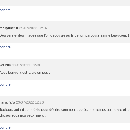
pondre
maryline18
25/07/2022 12:16
Des vers et des images que l'on découvre au fil de ton parcours, j'aime beaucoup !
pondre
Walrus
23/07/2022 13:49
Avec bongo, c'est la vie en positif !
pondre
nana fafo
23/07/2022 12:26
Toujours autant de poésie pour décrire comment apprécier le temps qui passe et le
choses sous nos yeux, merci.
pondre