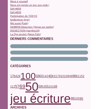
Move it yourself
Nous ont pondu un truc aux poils !
Défi #809
Défi #809
Participation de TOKYO
bioillogique (joye)
Moi aussi (Kate)
Défi#808-Dissection (Vegas sur sarthe)
DISSECTION (maryline18)
La Dys section (Nana Fafo)
DERNIERS COMMENTAIRES
CATÉGORIES
100
40
17
58
60
98
84
28
142
63
179
10
109
49
81
152
50
69
57
59
68
55
113
53
101
jeu écriture
95
88
105
ARCHIVES