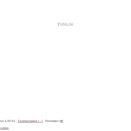
Publicité
rus à 00:01 -
Commentaires [
…
]
- Permalien [
#
]
ncubée