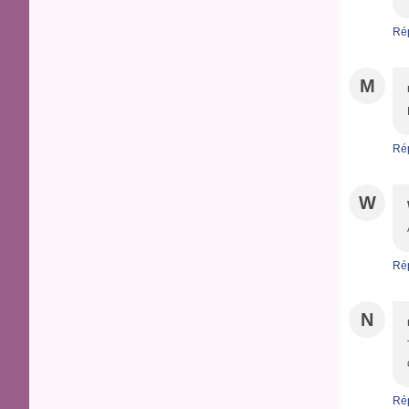
Ré
M
Ré
W
Ré
N
Ré