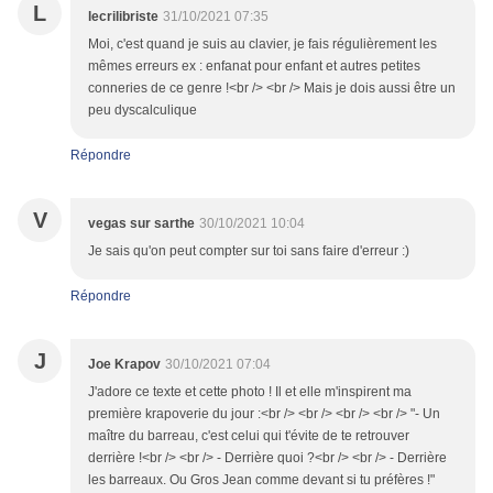
L
lecrilibriste
31/10/2021 07:35
Moi, c'est quand je suis au clavier, je fais régulièrement les
mêmes erreurs ex : enfanat pour enfant et autres petites
conneries de ce genre !<br /> <br /> Mais je dois aussi être un
peu dyscalculique
Répondre
V
vegas sur sarthe
30/10/2021 10:04
Je sais qu'on peut compter sur toi sans faire d'erreur :)
Répondre
J
Joe Krapov
30/10/2021 07:04
J'adore ce texte et cette photo ! Il et elle m'inspirent ma
première krapoverie du jour :<br /> <br /> <br /> <br /> "- Un
maître du barreau, c'est celui qui t'évite de te retrouver
derrière !<br /> <br /> - Derrière quoi ?<br /> <br /> - Derrière
les barreaux. Ou Gros Jean comme devant si tu préfères !"