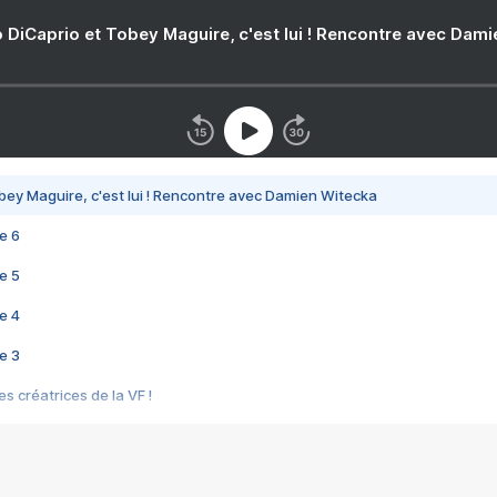
 DiCaprio et Tobey Maguire, c'est lui ! Rencontre avec Dam
bey Maguire, c'est lui ! Rencontre avec Damien Witecka
e 6
e 5
e 4
e 3
s créatrices de la VF !
e 2
e 1