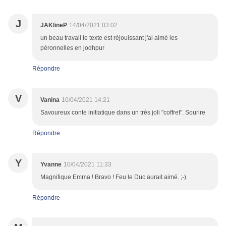
J
JAKlineP
14/04/2021 03:02
un beau travail le texte est réjouissant j'ai aimé les
péronnelles en jodhpur
Répondre
V
Vanina
10/04/2021 14:21
Savoureux conte initiatique dans un très joli "coffret". Sourire
Répondre
Y
Yvanne
10/04/2021 11:33
Magnifique Emma ! Bravo ! Feu le Duc aurait aimé. ;-)
Répondre