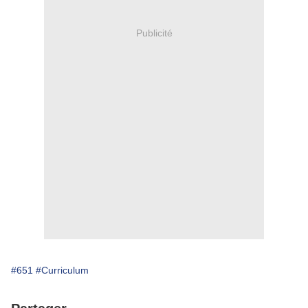
Publicité
#651
#Curriculum