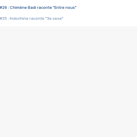
#26 : Chimène Badi raconte "Entre nous"
#25 : Indochine raconte "3e sexe"
#24 : Zaho raconte "C'est chelou"
#23 : Patrick Bruel raconte "Au café des délices"
#22 : Kyo raconte "Le chemin"
#21 : Nolwenn Leroy raconte "Cassé"
#20 : Patrick Hernandez raconte "Born to be alive"
#19 : Lorie raconte "Près de moi"
#18 : Michael Jones raconte "A nos actes manqués" (avec Jean-Jacque
#17 : Khaled raconte "Aïcha"
#16 : Corneille raconte "Parce qu'on vient de loin"
#15 : Indochine raconte "L'aventurier"