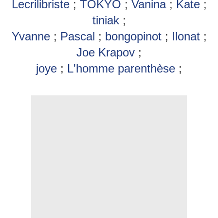
Lecrilibriste
;
TOKYO
;
Vanina
;
Kate
;
tiniak
;
Yvanne
;
Pascal
;
bongopinot
;
Ilonat
;
Joe Krapov
;
joye
;
L'homme parenthèse
;