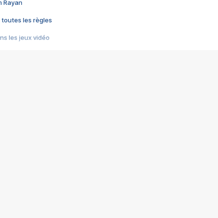
im Rayan
 toutes les règles
s les jeux vidéo
us choquant de Rockstar ? - Le scandale BULLY
e plus moche de Steam
du RÊVE tourne au CAUCHEMAR
pendant 8 heures
it… à tort
umiliés par un jeu vidéo
ire - Final Fantasy 8
ti un empire - Age of Empires
story DOFUS
tard, il crée l'un des pires jeux de tous les temps, MindsEye.