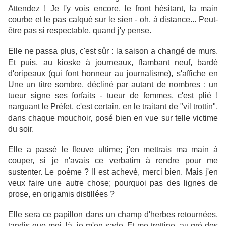
Attendez ! Je l'y vois encore, le front hésitant, la main
courbe et le pas calqué sur le sien - oh, à distance... Peut-
être pas si respectable, quand j'y pense.
Elle ne passa plus, c'est sûr : la saison a changé de murs.
Et puis, au kioske à journeaux, flambant neuf, bardé
d'oripeaux (qui font honneur au journalisme), s'affiche en
Une un titre sombre, décliné par autant de nombres : un
tueur signe ses forfaits - tueur de femmes, c'est plié !
narguant le Préfet, c'est certain, en le traitant de "vil trottin",
dans chaque mouchoir, posé bien en vue sur telle victime
du soir.
Elle a passé le fleuve ultime; j'en mettrais ma main à
couper, si je n'avais ce verbatim à rendre pour me
sustenter. Le poème ? Il est achevé, merci bien. Mais j'en
veux faire une autre chose; pourquoi pas des lignes de
prose, en origamis distillées ?
Elle sera ce papillon dans un champ d'herbes retournées,
tandis que moi, là, je m'en sade. Et me trottine, au gré des