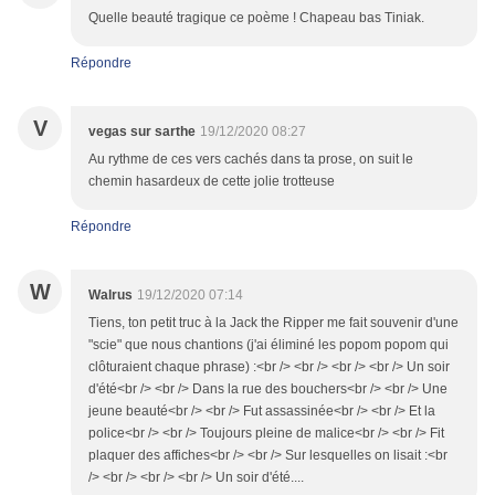
Quelle beauté tragique ce poème ! Chapeau bas Tiniak.
Répondre
V
vegas sur sarthe
19/12/2020 08:27
Au rythme de ces vers cachés dans ta prose, on suit le
chemin hasardeux de cette jolie trotteuse
Répondre
W
Walrus
19/12/2020 07:14
Tiens, ton petit truc à la Jack the Ripper me fait souvenir d'une
"scie" que nous chantions (j'ai éliminé les popom popom qui
clôturaient chaque phrase) :<br /> <br /> <br /> <br /> Un soir
d'été<br /> <br /> Dans la rue des bouchers<br /> <br /> Une
jeune beauté<br /> <br /> Fut assassinée<br /> <br /> Et la
police<br /> <br /> Toujours pleine de malice<br /> <br /> Fit
plaquer des affiches<br /> <br /> Sur lesquelles on lisait :<br
/> <br /> <br /> <br /> Un soir d'été....