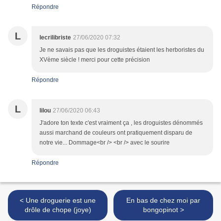
Répondre
L
lecrilibriste
27/06/2020 07:32
Je ne savais pas que les droguistes étaient les herboristes du
XVème siècle ! merci pour cette précision
Répondre
L
lilou
27/06/2020 06:43
J'adore ton texte c'est vraiment ça , les droguistes dénommés
aussi marchand de couleurs ont pratiquement disparu de
notre vie... Dommage<br /> <br /> avec le sourire
Répondre
< Une droguerie est une
En bas de chez moi par
drôle de chope (joye)
bongopinot >