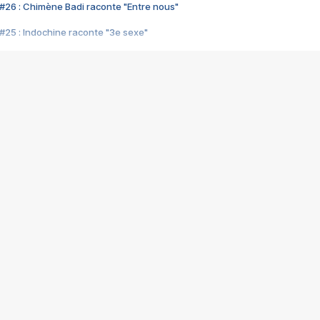
#26 : Chimène Badi raconte "Entre nous"
#25 : Indochine raconte "3e sexe"
#24 : Zaho raconte "C'est chelou"
#23 : Patrick Bruel raconte "Au café des délices"
#22 : Kyo raconte "Le chemin"
#21 : Nolwenn Leroy raconte "Cassé"
#20 : Patrick Hernandez raconte "Born to be alive"
#19 : Lorie raconte "Près de moi"
#18 : Michael Jones raconte "A nos actes manqués" (avec Jean-Jacque
#17 : Khaled raconte "Aïcha"
#16 : Corneille raconte "Parce qu'on vient de loin"
#15 : Indochine raconte "L'aventurier"
14 : Lorie raconte "Sur un air latino"