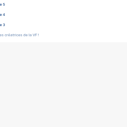
e 5
e 4
e 3
s créatrices de la VF !
e 2
e 1
e Mektoub My Love arrive enfin ! Rencontre avec Shaïn Boumedine et Sal
i : après Toni en famille
elle réalise le bouleversant Dites lui que je l'aime
ais ! Rencontre autour de Vie privée de Rebecca Zlotowski
 de Marguerite, Grave... Rencontre avec Ella Rumpf
 Les Rêveurs, un film intime sur la santé mentale
a avec un film sur le mouvement des Gilets jaunes