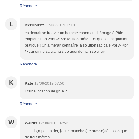
Répondre
L
lecrilibriste
17/08/2019 17:01
ça devrait se trouver un homme canon au chômage à Pôle
emploi ? non ?<br /> <br /> Trop drôle ... et quelle imagination
pratique ! On aimerait connaître la solution radicale <br /> <br
/> car on ne sait jamais de quoi demain sera fait
Répondre
K
Kate
17/08/2019 07:56
Et une location de grue ?
Répondre
W
Walrus
17/08/2019 07:53
... et si ça peut aider, j'ai un manche (de brosse) télescopique
de trois mètres