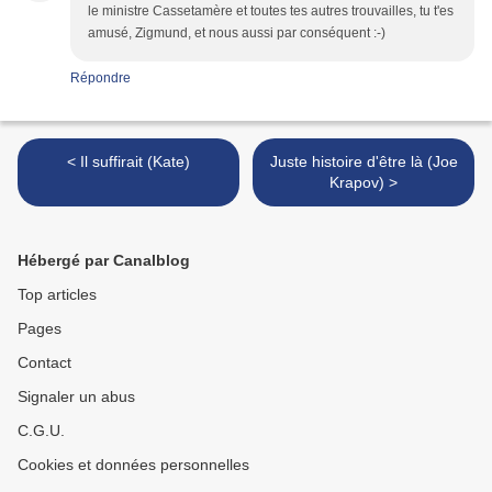
le ministre Cassetamère et toutes tes autres trouvailles, tu t'es
amusé, Zigmund, et nous aussi par conséquent :-)
Répondre
< Il suffirait (Kate)
Juste histoire d'être là (Joe
Krapov) >
Hébergé par Canalblog
Top articles
Pages
Contact
Signaler un abus
C.G.U.
Cookies et données personnelles